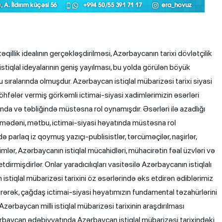
arixində milli hərəkatın ruh və mahiyyətini yüksək qiymətləndirərək özünəməxsus məfkurəsi, məfkurə uğrunda çəkişməsi, mübarizəsi, o dövrün qəhrəmanları, məzlumları, şəhidlər və mücahidləri haqqında türkçülüyü və azərbaycançılığı bərabər səviyyədə saxlayan ən uca məfhum kimi qəbul edirdilər. Azərbaycan istiqlal mübarizəsi tarixinin problemlərini əsərlərində yaşadan ədiblərin düşüncələri Azərbaycanın ictimai-ədəbi həyatında mühüm rol oynamışdır. Azərbaycan ədəbiyyatı Azərbaycan istiqlalı uğrunda savaşa girərək millətə kimlik şüurunu aşılamaq sahəsində ən böyük qəhrəmanlıqları göstərmişdir. Belə ki, Azərbaycan istiqlal mübarizəsi tarixinin xalqın ruhuna hakim kəsilməsində ədəbiyyatın rolu olduqca böyükdür. Azərbaycan ədəbiyyatı millətin qəlbinə milliyyət və istiqlal toxumu, millət sevgisi, vətən məhəbbəti, hürriyyət eşqi aşılamışdır. Azərbaycan istiqlal mübarizəsi tarixində ədəbiyyat xadimlərinin milli azadlıq ruhu aşılayan, millətin parlaq gələcəyinə böyük ümidlər bağlayaraq hürriyyətə susamış, mübarizə həyəcanının gərginliyini daşıyan əsərləri xalqın qəlbində sönməyən bir məşəl yandırmışdır. Ədiblərimiz milli-mənəvi dəyərləri və özünəməxsus siyasi-ideoloji ənənələri əsərləri vasitəsilə ictimaiyyətə çatdırmışdırlar. Onlar siyasi-ideoloji düşüncədə, bədii-estetik yanaşmada çoxvariantlılıq edərək marifçiliyi tənqidi realizmlə, tənqidi realizmi romantizmlə uyğunlaşdıraraq Azərbaycan ədəbiyyatında istiqlal ideayasının çoxobrazlılığını, çoxqatlılığını yaratmışdırlar. Azərbaycan ədəbiyyatı tarixində Azərbaycan Xalq Cümhuriyyəti dövrü zəngin, məhsuldar, rəngarəng, maraqlı və eyni zamanda ən ziddiyyətli əsərləri ilə yadda qalmışdır. Ədiblərimiz millətin azadlığına gedən yolun siyasi-ideoloji parametrlərini, bədii-publisistik təbliğatının təşkilini fərqli müstəvilərdə görür və bunu ədəbiyyatda təhlil və təbliğ edirdilər. Azərbaycanın mürəkkəb, ziddiyyətli, qətiyyətli, dönməz istiqlal yolunda Azərbaycan ədəbiyyatının ictimai-siyasi həyatla, milli düşüncə ilə paralel inkişafını görürük. Abid Tahirli “1920-ci illər Azərbaycan poeziyası Məhəmməd Əmin Rəsulzadənin araşdırmalarında” məqaləsində Azərbaycan istiqlal tarixinin bayraqdarı olan M.Ə.Rəsulzadənin 1920-ci illər Azərbaycan poeziyası haqqındakı fikirlərini analiz etmişdir. “Ölkəmizdə və mühacirətdə 20-30-cu illərdə ərsəyə gələn ədəbi nümunələrin tədqiqinə, tənqidinə, təbliğinə həsr olunmuş “Çağdaş Azərbaycan ədəbiyyatı”nda M.Ə.Rəsulzadə milli poeziyamızın ədəbiyyatımızın qüdrətli simaları – Əhməd Cavad, Gültəkin, Almas İldırım, Əli Yusif, Sənan, Yaycılı Kərim və digərlərinin yaradıcılığından nümunələri dərindən və obyektiv təhlil etmiş, qiymətləndirmiş və əsərlərin ideya, məzmununa, dil, üslub, sənətkarlıq məziyyətlərinə uyğun elmi nəzəri müddəalar irəli sürmüşdür. Bu irsi ilə müəllif istiqlal şairlərinin sənət qüdrətinin, məfkurə dünyasının, milli düşüncə tərzinin, fəlsəfi dərinlik və irfani məzmununun elmi-nəzəri və ideya-estetik şərhinə sovet tənqidçilərindən fərqli, yeni münasibət sərgiləmiş, yeni yanaşma və tədqiqat metodu ilə bütövlükdə Azərbaycan, o cümlədən mühacirət ədəbiyyatşünaslığına tövhə vermişdir. M.Ə.Rəsulzadənin ədəbiyyatşünaslıq irsinin aktuallığı, uzunömürlülüyü, özünəməxsusluğu və gücünü də bu keyfiyyətlər şərtləndirir” [1, s.153-154]. Azərbaycan ədəbiyyatı cəmiyyətin ictimai-siyasi düşüncə yükünün və istiqlal ideyasının tərənnümçüsü və daşıyıcısı rolunda çıxış edirdi. Azərbaycan Xalq Cümhuriyyəti dövrü ədəbiyyatında mövzu, ideya, məzmun əlvanlığı və ədəbi cərəyanların müxtəlifliyi diqqəti cəlb edir. Azərbaycanda maarifçilik və demokratik ideyaların güclənməsi və ictimai şüurun inkişafı məhz bu dövrdə daha güclü idi. Azərbaycan Xalq Cümhuriyyəti dövrünün ictimai həyatının güzgüsü olan ədəbiyyat zamanın tələbinə uyğun olaraq, yeni-yeni mövzu və keyfiyyətləri özündə əks etdirir. Ədəbiyyatda istiqlal ideyasının inkişafı, milli şüura hakim kəsilməsi və müstəqil dövlətçiliyə istiqamətlənməsi nəticəsində ictimai şüur, milli özünüdərk prosesi olduqca yüksək səviyyədə idi. Azərbaycan Xalq Cümhuriyyəti dövründə ədiblərin ədəbi-elmi, bədii-publisistik, ictimai-siyasi fəaliyyəti milli mətbuatın inkişafına və publisistikaya qüvvətli təsir etmişdir. Azərbaycan istiqlal mübarizəsi tarixi dövründə ədiblər öz əsərlərini doğma Azərbaycan dilində yazmağa başlamışdılar və bununda sayəsində ədəbiyyatda, ictimai münasibətlərdə Azərbaycan dilinin rolu artmış, ilk mətbu nümunələrin Azərbaycan dilli variantının meydana gəlməsi, yeni məfkurə və ideyaların, müstəqillik və azadlıq barədə düşüncələrin, istiqlal idealının bədii mətnlərdə aparıcı istiqamətə çevrilməsi baş vermişdir. Azərbaycanın ictimai-ədəbi həyatında mühüm rol oynayan və ümumbəşəri humanist dəyərləri özündə ehtiva edən əsərlərin əksəriyyəti məhz Azərbaycan Xalq Cümhuriyyəti dövründə qələmə alınmışdır. Bu dövrün maarifçi ziyalıların və hürriyətsevər insanlar nəslinin yetişməsində əhəmiyyətli rolu vardır. Onlar ədəbiyyat vasitəsilə elmi biliklərin yayılmasına, cəmiyyətin mənəvi yüksəkliyə çatmasına, ictimai və siyasi münasibətlərdə hüquqlarının qorunmasına, demokratik və humanist dəyərlərə sahib çıxılmasına, xalqın müdrikliyinə, uzaqgörənliyinə nail olunmasına çalışırdılar. Azərbaycan istiqlal mübarizəsi tarixi Azərbaycanda ziyalılar nəslinin yetişməsində mühüm rol oynamışdır. Azərbaycan Xalq Cümhuriyyəti dövründə fəaliyyət göstərmiş ədiblərimiz Azərbaycanın maarifi tarixində xüsusi rol oynayaraq açıq fikirli ziyalı nəslinin yetişməsinə nail olmuşdurlar. Azərbaycan ədəbiyyatında xüsusi yeri və mövqeyi olan söz və qələm ustadl