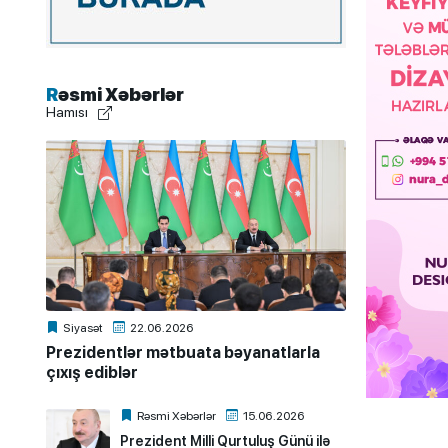
Rəsmi Xəbərlər
Hamısı
Siyasət
22.06.2026
Prezidentlər mətbuata bəyanatlarla
çıxış ediblər
Rəsmi Xəbərlər
15.06.2026
Prezident Milli Qurtuluş Günü ilə