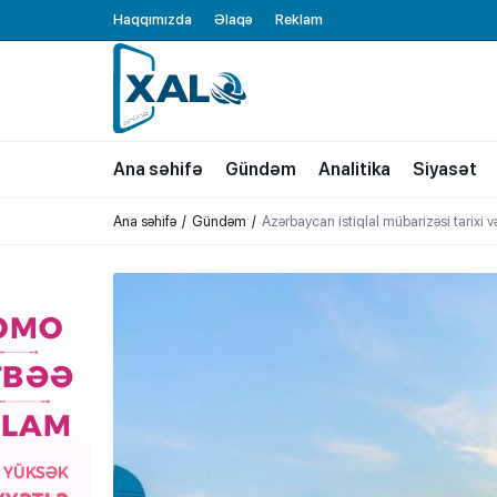
Haqqımızda
Əlaqə
Reklam
XALQ.ONLINE
ONLAYN PLATFORMA
Ana səhifə
Gündəm
Analitika
Siyasət
Ana səhifə
Gündəm
Azərbaycan istiqlal mübarizəsi tarixi 