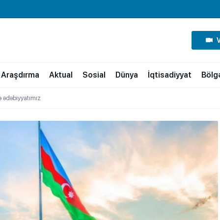
Araşdırma
Aktual
Sosial
Dünya
İqtisadiyyat
Bölg
və ədəbiyyatımız