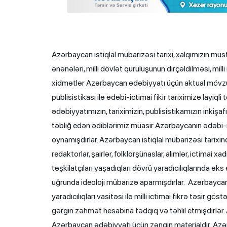
Azərbaycan istiqlal mübarizəsi tarixi, xalqımızın müstəqillik idealının gerçəkləşdirilməsi, Azərbaycanın tarixi dövlətçilik ənənələri, milli dövlət quruluşunun dirçəldilməsi, milli istiqlal ideyalarının geniş yayılması, bu yolda görülən böyük xidmətlər Azərbaycan ədəbiyyatı üçün aktual mövzu sıralarında olmuşdur. Azərbaycan istiqlal mübarizəsi tarixi siyasi publisistikası ilə ədəbi-ictimai fikir tariximizə layiqli töhfələr vermiş görkəmli ictimai-siyasi xadimlərimizin əsərləri ədəbiyyatımızın, tariximizin, publisistikamızın inkişafında və təbliğində müstəsna rol oynamışdır. Əsərləri ilə azadlığı təbliğ edən ədiblərimiz müasir Azərbaycanın ədəbi-mədəni, mətbu, ictimai-siyasi həyatında müstəsna rol oynamışdırlar. Azərbaycan istiqlal mübarizəsi tarixində parlaq iz qoymuş yazıçı-publisistlər, tərcüməçilər, naşirlər, redaktorlar, şairlər, folklorşünaslar, alimlər, ictimai xadimlər, Azərbaycanın istiqlal mücahidləri, mühacirətin fəal üzvləri və təşkilatçıları yaşadıqları dövrü yaradıcılıqlarında əks etdirmişdirlər. Onlar yaradıcılıqları vasitəsilə Azərbaycanın istiqlalı uğrunda ideoloji mübarizə aparmışdırlar. Azərbaycan istiqlal mübarizəsi tarixini öz əsərlərində əks etdirən ədiblərimiz yaradıcılıqları vasitəsi ilə milli ictimai fikrə təsir göstərərək, çağdaş ictimai-siyasi həyatımızın fundamental təzahürlərini gərgin zəhmət hesabına tədqiq və təhlil etmişdirlər. Azərbaycan milli istiqlal mübarizəsi tarixinin araşdırılması Azərbaycan ədəbiyyatı üçün zəngin materialdır. Azərbaycan ədəbiyyatında Azərbaycan istiqlal mübarizəsi tarixindəki hadisə və faktların araşdırılaraq elmi qiymətini alması nəticəsində bu sahə ilə bağlı çoxlu sayda araşdırmalar tariximizin bu hissəsindəki boşluğu doldurmuşdur. Bu sahədə aparılan araşdırmalar və tədqiqatlar olduqca çoxdur. Azərbaycan ədəbiyyatında Azərbaycan istiqlal mübarizəsi tarixinin problemlərinin dərindən öyrənməsi məsələsi bu gün də ən çox istifadə olunan mövzudur. Ədəbiyyatşünaslar Azərbaycan istiqlal mübarizəsi tarixini, cümhuriyyət qurucularının xarakterini, həyatını, düşüncəsini, cümhuriyyət ideyalarını fəaliyyətləri ilə gələcək nəsillərə ötürən elm xadimlərinin xatirəsini həmişə əziz tutmuşdurlar. Tədqiqatçılar Azərbaycan istiqlal mübarizəsi uğrunda qəhramancasına mübarizə aparmış milli istiqlaliyyətçilərimizi əzmlərinə və azadlıq ideallarından dönməzliklərinə, əqidə və amallarına sadiq qalmaqlarına, ideoloji mübarizələrini axıra qədər aparmaqlarına, Azərbaycanın müstəqilliyi uğrunda bacardıqlarını əsirgəmədiklərinə görə həmişə yüksək qiymətləndirmişdirlər. Onların əsərlərinin əsas mövzusunu türk milli təfəkküründəki istiqlal ideyası təşkil edir. Səbinə Quliyeva “Azərbaycan Xalq Cümhuriyyəti dövründə Azərbaycan ədəbiyyatı” məqaləsində Azərbaycan istiqlal mübarizəsi tarixinin Azərbaycan ədəbiyyatındakı yerini geniş şəkildə şərh etmişdir. “Azərbaycan ədəbiyyatı tənqidi və ədəbiyyatşünaslığı Cümhuriyyət dövründə özünəməxsus inkişaf yolu keçib. Bu özünəməxsusluq, hər şeydən öncə, ədəbi irsin milli-nəzəri fikir müstəvisində təhlil və tədqiqinin aktuallıq kəsb etməsi, həmçinin ədəbiyyatşünaslığı məşğul edən problemlərin daha operativ şəkildə diqqət mərkəzinə çəkilməsi ilə şərtlənməkdədir. Belə ki, Cümhuriyyət dövründə bir tərəfdən klassik ədəbi irsin tədqiqi istiqamətində mühüm addımlar atılmış, digər tərəfdən çağdaş ədəbi proses yetərincə dəyərləndirilmiş, həmçinin ədəbiyyatın nəzəri-estetik problemlərinin araşdırılması ilə bağlı müəyyən işlər görülmüşdür” [6, s.77]. Azərbaycan istiqlal mübarizəsi tarixinin problemlərini əsərlərində fərdiliyi və özünəməxsusluğu ilə əks etdirən ədiblər Azərbaycan ədəbiyyatının, tarixinin, fəlsəfəsinin ruhundan gələn humanist və insani dəyərləri cəmiyyət həyatında aparıcı qüvvəyə çevirmək yolunda əvəzsiz xidmətlər göstərmişdirlər. Azərbaycan ədəbiyyatında istiqlal ideyasının inkişafı, milli şüura hakim kəsilməsi və müstəqil dövlətçiliyə istiqamətlənməsi nəticəsində tədris prosesində, dərsliklərdə, bədii ədəbiyyatda, yeni meydana çıxan mətbu nümunələrdə Azərbaycan dilinin fars və ərəb dillərindən qabağa keçməsi reallaşdı və ictimai şüur və milli özünüdərk prosesi sürətləndi. Azərbaycan ədəbiyyatında istiqlal ideyasının formalaşması prosesində ədiblərimizin ədəbi-elmi, bədii-publisistik, ictimai-siyasi fəaliyyətlərinin rolu danılmazdır. Tədqiqatçılər Azərbaycan istiqlal mübarizəsinin siyasi-ictimai fikirlərində tərəqqi və təkamül tarixini aydın və parlaq kimi dəyərləndirirlər. İstiqlal məfkurəsinin təməlində və inkişaf t