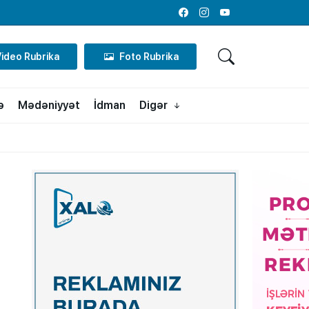
Facebook
Instagram
Youtube
Video Rubrika
Foto Rubrika
ə
Mədəniyyət
İdman
Digər