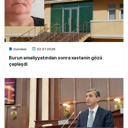
Xalq.Online
Gündəm
02.07.2026
Burun əməliyyatından sonra xəstənin gözü
çəpləşdi