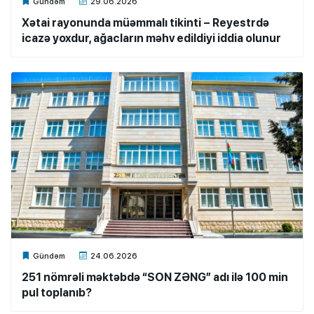
Xalq.Online
Gündəm
29.06.2026
Xətai rayonunda müəmmalı tikinti – Reyestrdə
icazə yoxdur, ağacların məhv edildiyi iddia olunur
Xalq.Online
Gündəm
24.06.2026
251 nömrəli məktəbdə “SON ZƏNG” adı ilə 100 min
pul toplanıb?