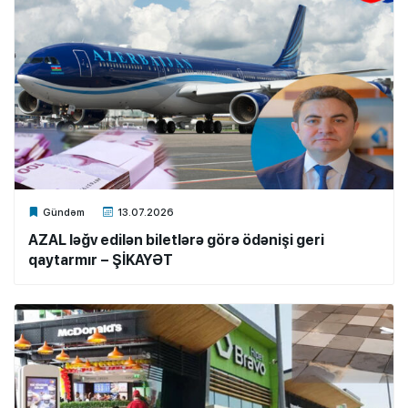
Xalq.Online
Gündəm
13.07.2026
AZAL ləğv edilən biletlərə görə ödənişi geri
qaytarmır – ŞİKAYƏT