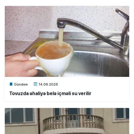
Xalq.Online
Gündəm
14.06.2026
Tovuzda əhaliyə belə içməli su verilir