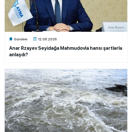
Xalq.Online
Gündəm
12.06.2026
Anar Rzayev Seyidağa Mahmudovla hansı şərtlərlə
anlaşdı?