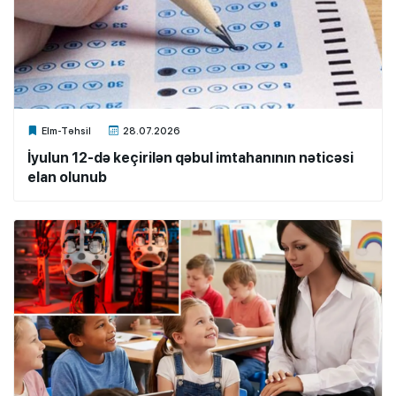
Xalq.Online
Elm-Təhsil
28.07.2026
İyulun 12-də keçirilən qəbul imtahanının nəticəsi
elan olunub