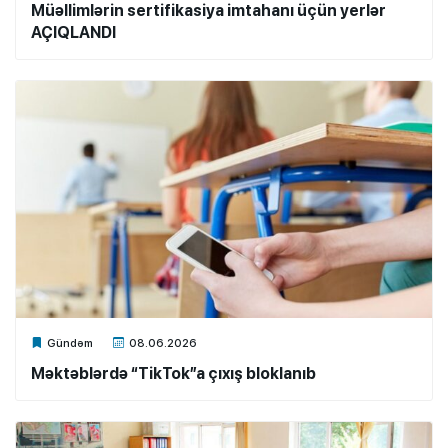
Müəllimlərin sertifikasiya imtahanı üçün yerlər
AÇIQLANDI
Xalq.Online
Gündəm
08.06.2026
Məktəblərdə “TikTok”a çıxış bloklanıb