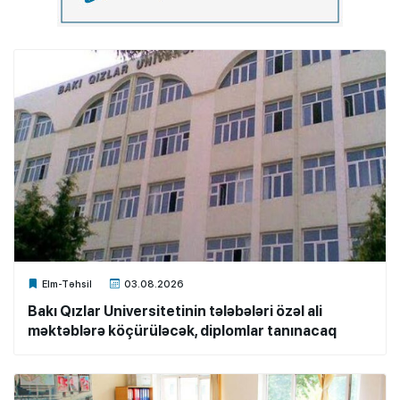
Xalq.Online
Elm-Təhsil
03.08.2026
Bakı Qızlar Universitetinin tələbələri özəl ali
məktəblərə köçürüləcək, diplomlar tanınacaq