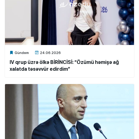
Xalq.Online
Gündəm
24.06.2026
IV qrup üzrə ölkə BİRİNCİSİ: “Özümü həmişə ağ
xalatda təsəvvür edirdim”