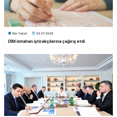
Xalq.Online
Elm-Təhsil
02.07.2026
DİM imtahan iştirakçılarına çağırış etdi