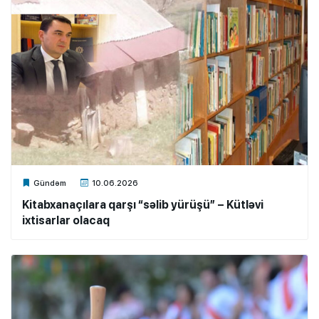
Xalq.Online
Gündəm
10.06.2026
Kitabxanaçılara qarşı “səlib yürüşü” – Kütləvi
ixtisarlar olacaq