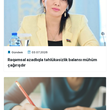
Xalq.Online
Gündəm
03.07.2026
Rəqəmsal azadlıqla təhlükəsizlik balansı mühüm
çağırışdır