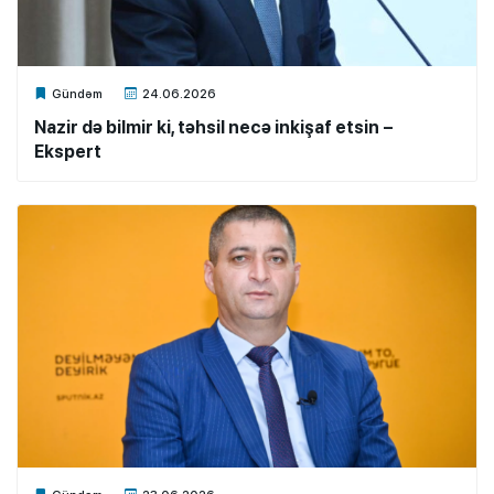
Xalq.Online
Gündəm
24.06.2026
Nazir də bilmir ki, təhsil necə inkişaf etsin –
Ekspert