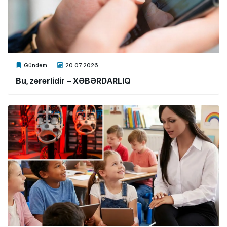
Xalq.Online
Gündəm
20.07.2026
Bu, zərərlidir – XƏBƏRDARLIQ