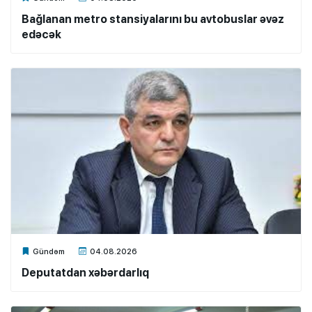
Bağlanan metro stansiyalarını bu avtobuslar əvəz
edəcək
Xalq.Online
Gündəm
04.08.2026
Deputatdan xəbərdarlıq