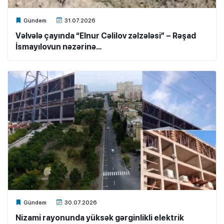
Xalq.Online
Gündəm
31.07.2026
Vəlvələ çayında “Elnur Cəlilov zəlzələsi” – Rəşad
İsmayılovun nəzərinə…
Xalq.Online
Gündəm
30.07.2026
Nizami rayonunda yüksək gərginlikli elektrik