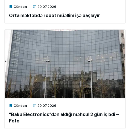
Xalq.Online
Gündəm
20.07.2026
Orta məktəbdə robot müəllim işə başlayır
Xalq.Online
Gündəm
20.07.2026
“Baku Electronics”dən aldığı məhsul 2 gün işlədi –
Foto