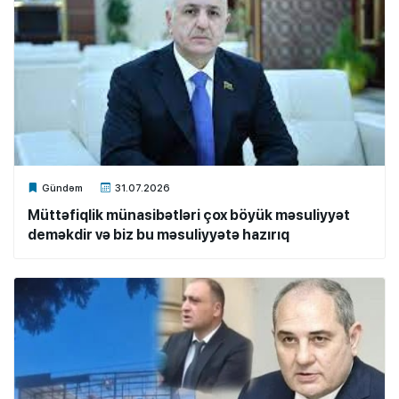
Xalq.Online
Gündəm
31.07.2026
Müttəfiqlik münasibətləri çox böyük məsuliyyət
deməkdir və biz bu məsuliyyətə hazırıq