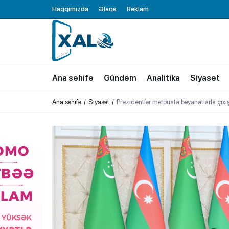
Haqqımızda
Əlaqə
Reklam
XALQ.ONLINE
ONLAYN PLATFORMA
Ana səhifə
Gündəm
Analitika
Siyasət
Ana səhifə
Siyasət
Prezidentlər mətbuata bəyanatlarla çıxış