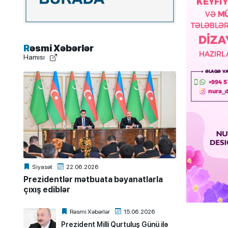
Rəsmi Xəbərlər
Hamısı
Siyasət
22.06.2026
Prezidentlər mətbuata bəyanatlarla
çıxış ediblər
Rəsmi Xəbərlər
15.06.2026
Prezident Milli Qurtuluş Günü ilə