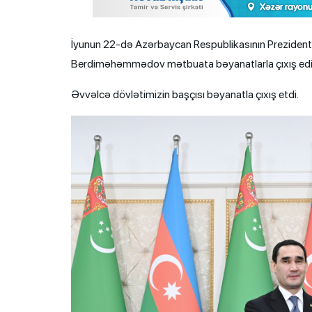
İyunun 22-də Azərbaycan Respublikasının Prezidenti
Berdiməhəmmədov mətbuata bəyanatlarla çıxış edi
Əvvəlcə dövlətimizin başçısı bəyanatla çıxış etdi.