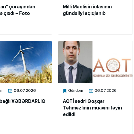
an” çörəyindən
Milli Məclisin iclasının
ə çıxdı – Foto
gündəliyi açıqlanıb
m
06.07.2026
Gündəm
06.07.2026
ne
Xalq.Online
 bağlı XƏBƏRDARLIQ
AQTİ sədri Qoşqar
Təhməzlinin müavini təyin
edildi