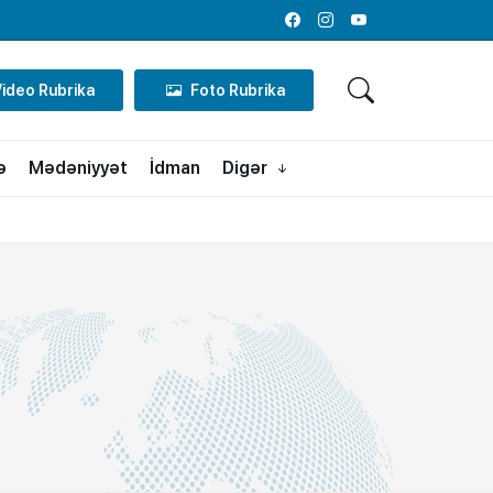
Facebook
Instagram
Youtube
Video Rubrika
Foto Rubrika
ə
Mədəniyyət
İdman
Digər