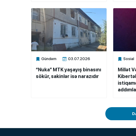
Gündəm
03.07.2026
Sosial
Xalq.Online
Xalq.Onli
“Nuka” MTK yaşayış binasını
Millət Və
sökür, sakinlər isə narazıdır
Kibertə
istiqam
addımlar
D