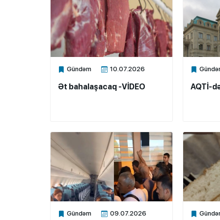
Gündəm
10.07.2026
Gündə
Xalq.Online
Xalq.Onli
Ət bahalaşacaq -VİDEO
AQTİ-də
Gündəm
09.07.2026
Gündə
Xalq.Online
Xalq.Onli