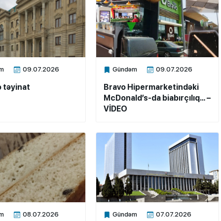
m
09.07.2026
Gündəm
09.07.2026
ne
Xalq.Online
 təyinat
Bravo Hipermarketindəki
McDonald’s-da biabırçılıq… –
VİDEO
m
08.07.2026
Gündəm
07.07.2026
ne
Xalq.Online