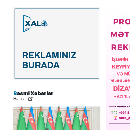
Rəsmi Xəbərlər
Hamısı