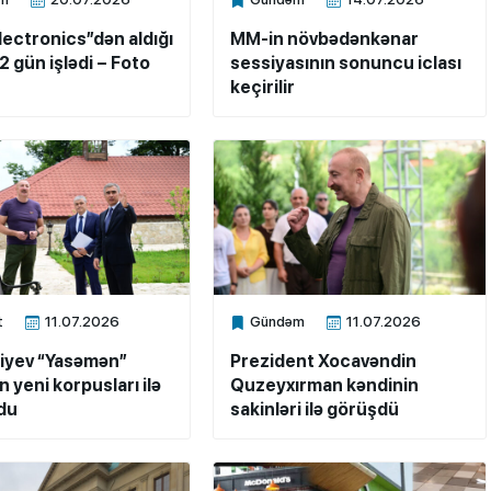
ne
Xalq.Online
lectronics”dən aldığı
MM-in növbədənkənar
2 gün işlədi – Foto
sessiyasının sonuncu iclası
keçirilir
t
11.07.2026
Gündəm
11.07.2026
ne
Xalq.Online
liyev “Yasəmən”
Prezident Xocavəndin
n yeni korpusları ilə
Quzeyxırman kəndinin
ldu
sakinləri ilə görüşdü