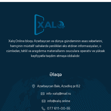
Xalq.Online
Xalq.Online bloqu Azərbaycan və dünya gündəminin əsas xəbərlərini,
həmçinin müxtəlif sahələrdə yenilikləri əks etdirən informasiyaları, o
Onlayn Platforma
cümlədən, təhlil və araşdırma materiallarını oxuculara operativ və yüksək
keyfiyyətlə təqdim etməyə iddialıdır.
Əlaqə
Azərbaycan Bakı, Azadlıq pr.82
info-xalq@mail.ru
info@xalq.online
077 611-00-55