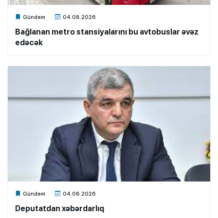
Xalq.Online
Gündəm
04.08.2026
Bağlanan metro stansiyalarını bu avtobuslar əvəz
edəcək
Xalq.Online
Gündəm
04.08.2026
Deputatdan xəbərdarlıq