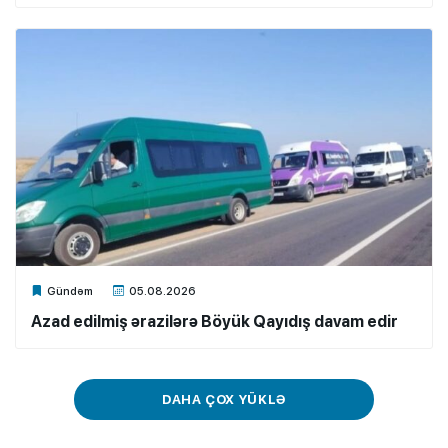
Xalq.Online
Gündəm
05.08.2026
Azad edilmiş ərazilərə Böyük Qayıdış davam edir
DAHA ÇOX YÜKLƏ