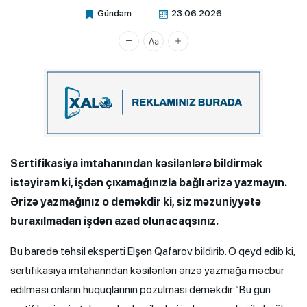
Gündəm
23.06.2026
Xalq.Online
Sertifikasiya imtahanından kəsilənlərə bildirmək
istəyirəm ki, işdən çıxamağınızla bağlı ərizə yazmayın.
Ərizə yazmağınız o deməkdir ki, siz məzuniyyətə
buraxılmadan işdən azad olunacaqsınız.
Bu barədə təhsil eksperti Elşən Qafarov bildirib. O qeyd edib ki,
sertifikasiya imtahanndan kəsilənləri ərizə yazmağa məcbur
edilməsi onların hüquqlarının pozulması deməkdir:“Bu gün