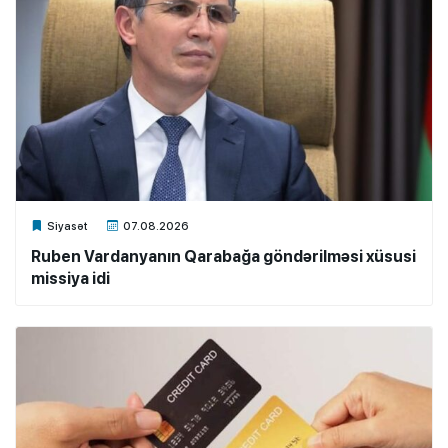
Xalq.Online
Siyasət
07.08.2026
Ruben Vardanyanın Qarabağa göndərilməsi xüsusi
missiya idi