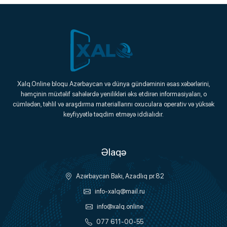
Xalq.Online
Xalq.Online bloqu Azərbaycan və dünya gündəminin əsas xəbərlərini,
həmçinin müxtəlif sahələrdə yenilikləri əks etdirən informasiyaları, o
Onlayn Platforma
cümlədən, təhlil və araşdırma materiallarını oxuculara operativ və yüksək
keyfiyyətlə təqdim etməyə iddialıdır.
Əlaqə
Azərbaycan Bakı, Azadlıq pr.82
info-xalq@mail.ru
info@xalq.online
077 611-00-55