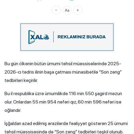
Xalq.Online
Bu gün ölkənin bütün ümumi təhsil müəssisələrində 2025-
2026-cı tədris ilinin başa çatması münasibətilə “Son zəng”
tədbirləri keçirilir.
Bu il respublika üzrə ümumilikdə 116 min 550 şagird məzun
olur. Onlardan 55 min 954 nəfəri qız, 60 min 596 nəfəri isə
oğlandır.
İşğaldan azad edilmiş ərazilərdə fəaliyyət göstərən 25 ümumi
təhsil müəssisəsində də “Son zəng” tədbirləri təşkil olunub.