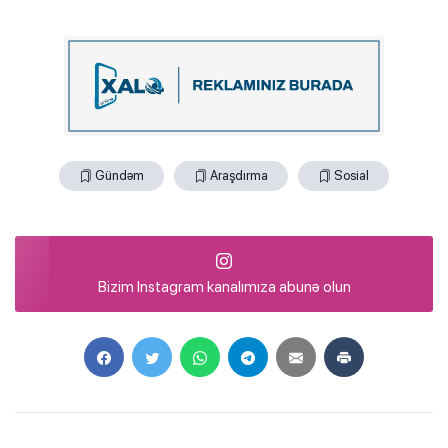
Gündəm
Araşdırma
Sosial
Bizim Instagram kanalımıza abunə olun