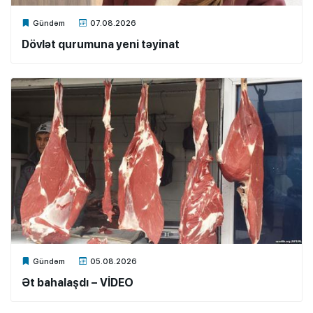
Xalq.Online
Gündəm
07.08.2026
Dövlət qurumuna yeni təyinat
Xalq.Online
Gündəm
05.08.2026
Ət bahalaşdı – VİDEO