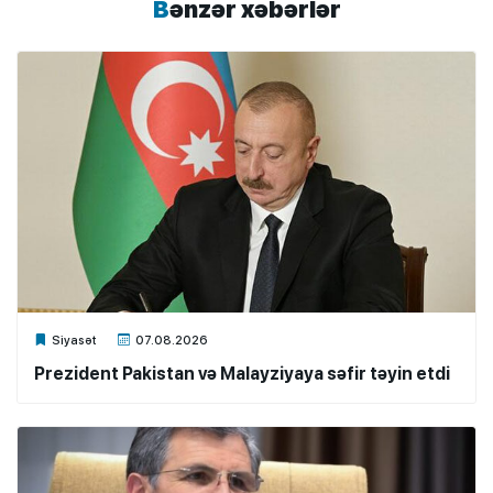
Bənzər xəbərlər
Xalq.Online
Siyasət
07.08.2026
Prezident Pakistan və Malayziyaya səfir təyin etdi