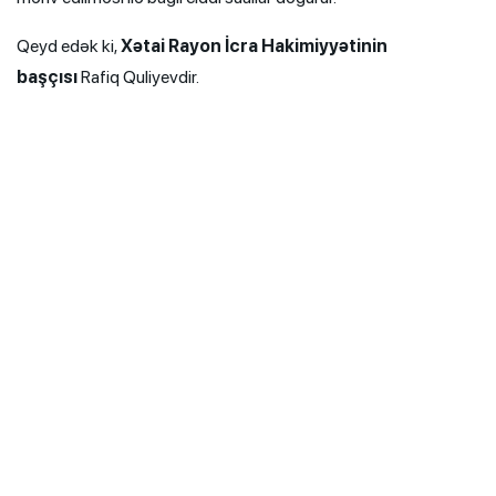
Qeyd edək ki,
Xətai Rayon İcra Hakimiyyətinin
başçısı
Rafiq Quliyevdir.