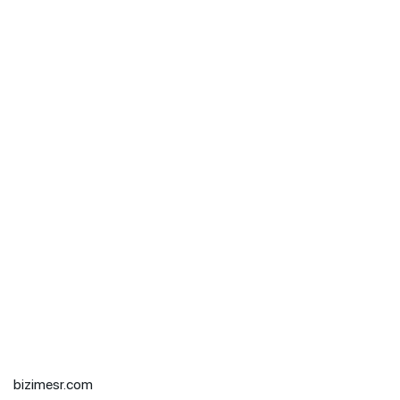
bizimesr.com