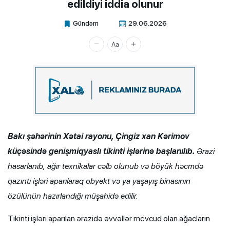
edildiyi iddia olunur
Gündəm
29.06.2026
Xalq.Online
Bakı şəhərinin Xətai rayonu, Çingiz xan Kərimov
küçəsində genişmiqyaslı tikinti işlərinə başlanılıb.
Ərazi
hasarlanıb, ağır texnikalar cəlb olunub və böyük həcmdə
qazıntı işləri aparılaraq obyekt və ya yaşayış binasının
özülünün hazırlandığı müşahidə edilir.
Tikinti işləri aparılan ərazidə əvvəllər mövcud olan ağacların