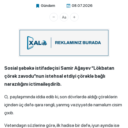
Gündəm
08.07.2026
Xalq.Online
Sosial şəbəkə istifadəçisi Samir Ağayev “Lökbatan
çörək zavodu”nun istehsal etdiyi çörəklə bağlı
narazılığını ictimailəşdirib.
O, paylaşımında iddia edib ki, son dövrlərdə aldığı çörəklərin
içindən üç dəfə qara rəngli, yanmış vəziyyətdə naməlum cisim
çıxıb.
Vətəndaşın sözlərinə görə, ilk hadisə bir dəfə, iyun ayında isə