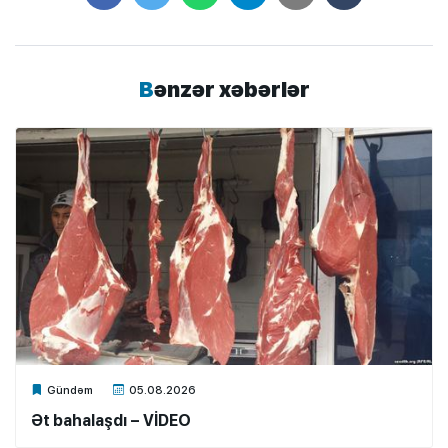
Bənzər xəbərlər
Xalq.Online
Gündəm
05.08.2026
Ət bahalaşdı – VİDEO