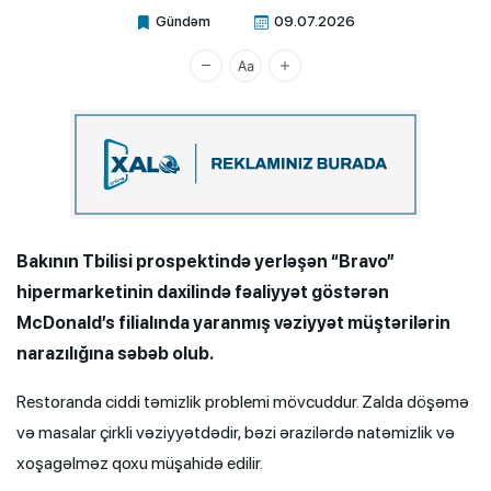
Gündəm
09.07.2026
Xalq.Online
Bakının Tbilisi prospektində yerləşən “Bravo”
hipermarketinin daxilində fəaliyyət göstərən
McDonald’s filialında yaranmış vəziyyət müştərilərin
narazılığına səbəb olub.
Restoranda ciddi təmizlik problemi mövcuddur. Zalda döşəmə
və masalar çirkli vəziyyətdədir, bəzi ərazilərdə natəmizlik və
xoşagəlməz qoxu müşahidə edilir.