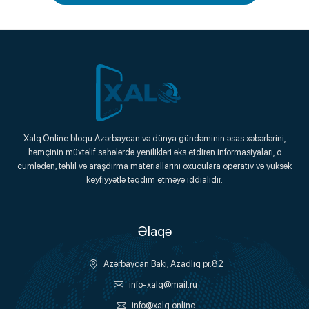
Xalq.Online
Xalq.Online bloqu Azərbaycan və dünya gündəminin əsas xəbərlərini,
həmçinin müxtəlif sahələrdə yenilikləri əks etdirən informasiyaları, o
Onlayn Platforma
cümlədən, təhlil və araşdırma materiallarını oxuculara operativ və yüksək
keyfiyyətlə təqdim etməyə iddialıdır.
Əlaqə
Azərbaycan Bakı, Azadlıq pr.82
info-xalq@mail.ru
info@xalq.online