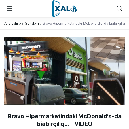
XALQ.ONLINE
ONLAYN PLATFORMA
Ana səhifə
Gündəm
Bravo Hipermarketindəki McDonald’s-da biabırçılıq…
Bravo Hipermarketindəki McDonald’s-da
biabırçılıq… – VİDEO