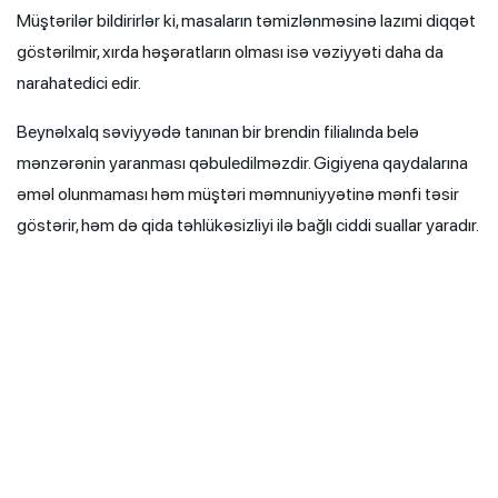
Müştərilər bildirirlər ki, masaların təmizlənməsinə lazımi diqqət
göstərilmir, xırda həşəratların olması isə vəziyyəti daha da
narahatedici edir.
Beynəlxalq səviyyədə tanınan bir brendin filialında belə
mənzərənin yaranması qəbuledilməzdir. Gigiyena qaydalarına
əməl olunmaması həm müştəri məmnuniyyətinə mənfi təsir
göstərir, həm də qida təhlükəsizliyi ilə bağlı ciddi suallar yaradır.