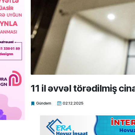
11 il əvvəl törədilmiş cin
Gündəm
02.12.2025
Xalq.Online