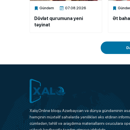
Gündəm
07.08.2026
Gündə
Xalq.Online
Xalq.Onli
Dövlət qurumuna yeni
Ət baha
təyinat
D
Xalq.Online
Xalq.Online bloqu Azərbaycan və dünya gündəminin əsas
həmçinin müxtəlif sahələrdə yenilikləri əks etdirən informa
Onlayn Platforma
cümlədən, təhlil və araşdırma materiallarını oxuculara ope
yüksək keyfiyyətlə təqdim etməyə iddialıdır.