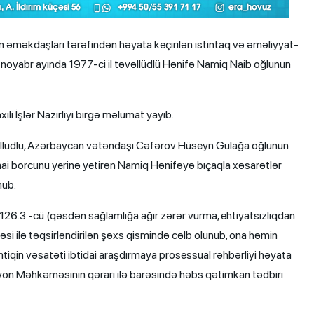
n əməkdaşları tərəfindən həyata keçirilən istintaq və əməliyyat-
lin noyabr ayında 1977-ci il təvəllüdlü Hənifə Namiq Naib oğlunun
li İşlər Nazirliyi birgə məlumat yayıb.
l təvəllüdlü, Azərbaycan vətəndaşı Cəfərov Hüseyn Gülağa oğlunun
timai borcunu yerinə yetirən Namiq Hənifəyə bıçaqla xəsarətlər
nub.
26.3 -cü (qəsdən sağlamlığa ağır zərər vurma, ehtiyatsızlıqdan
 ilə təqsirləndirilən şəxs qismində cəlb olunub, ona həmin
tiqin vəsatəti ibtidai araşdırmaya prosessual rəhbərliyi həyata
on Məhkəməsinin qərarı ilə barəsində həbs qətimkan tədbiri