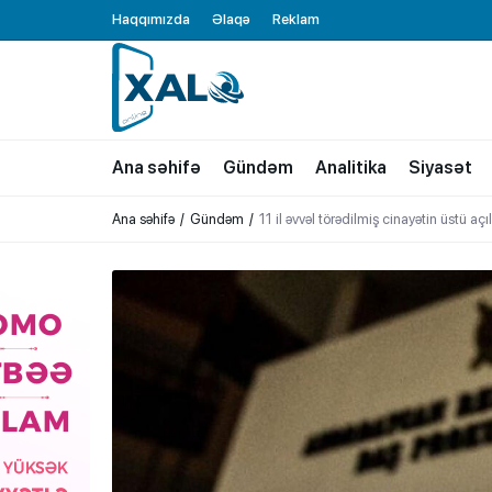
Haqqımızda
Əlaqə
Reklam
XALQ.ONLINE
ONLAYN PLATFORMA
Ana səhifə
Gündəm
Analitika
Siyasət
Ana səhifə
Gündəm
11 il əvvəl törədilmiş cinayətin üstü açı