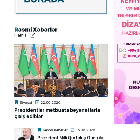
Rəsmi Xəbərlər
Hamısı
Siyasət
22.06.2026
Prezidentlər mətbuata bəyanatlarla
çıxış ediblər
Rəsmi Xəbərlər
15.06.2026
Prezident Milli Qurtuluş Günü ilə