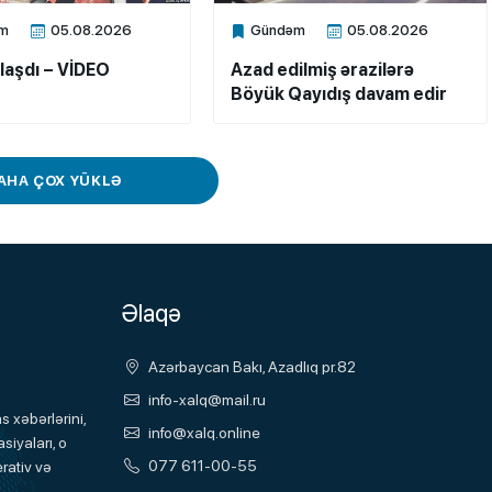
m
05.08.2026
Gündəm
05.08.2026
ne
Xalq.Online
laşdı – VİDEO
Azad edilmiş ərazilərə
Böyük Qayıdış davam edir
AHA ÇOX YÜKLƏ
Əlaqə
Azərbaycan Bakı, Azadlıq pr.82
info-xalq@mail.ru
 xəbərlərini,
info@xalq.online
siyaları, o
077 611-00-55
rativ və