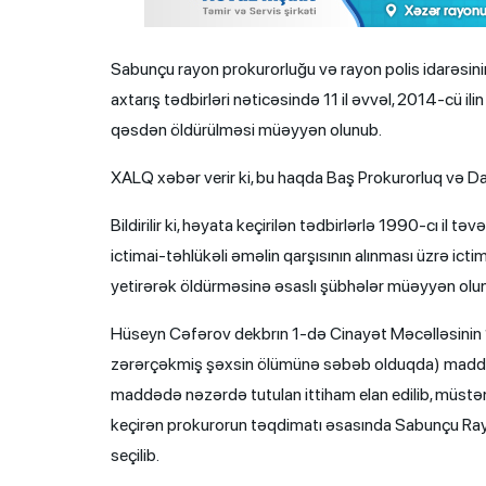
Sabunçu rayon prokurorluğu və rayon polis idarəsini
axtarış tədbirləri nəticəsində 11 il əvvəl, 2014-cü i
qəsdən öldürülməsi müəyyən olunub.
XALQ xəbər verir ki, bu haqda Baş Prokurorluq və Daxi
Bildirilir ki, həyata keçirilən tədbirlərlə 1990-cı i
ictimai-təhlükəli əməlin qarşısının alınması üzrə ic
yetirərək öldürməsinə əsaslı şübhələr müəyyən olu
Hüseyn Cəfərov dekbrın 1-də Cinayət Məcəlləsinin 1
zərərçəkmiş şəxsin ölümünə səbəb olduqda) maddəsi
maddədə nəzərdə tutulan ittiham elan edilib, müstən
keçirən prokurorun təqdimatı əsasında Sabunçu Ray
seçilib.