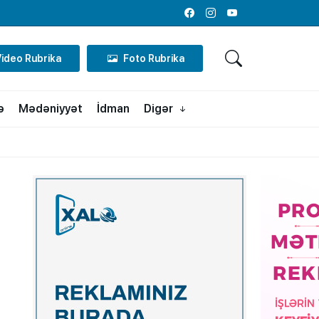
Facebook
Instagram
Youtube
Video Rubrika
Foto Rubrika
ə
Mədəniyyət
İdman
Digər