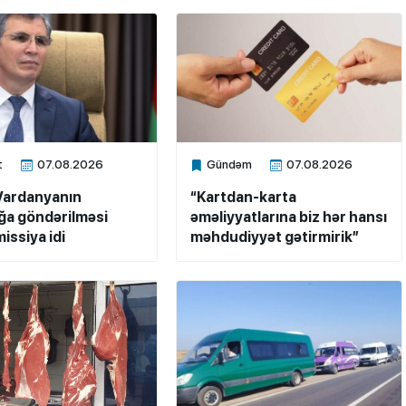
t
07.08.2026
Gündəm
07.08.2026
ne
Xalq.Online
Vardanyanın
“Kartdan-karta
a göndərilməsi
əməliyyatlarına biz hər hansı
issiya idi
məhdudiyyət gətirmirik”