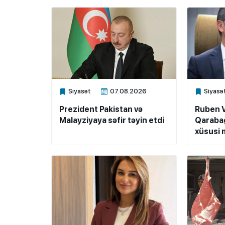
Siyasət
07.08.2026
Siyasə
Xalq.Online
Xalq.Onli
Prezident Pakistan və
Ruben 
Malayziyaya səfir təyin etdi
Qarabağ
xüsusi m