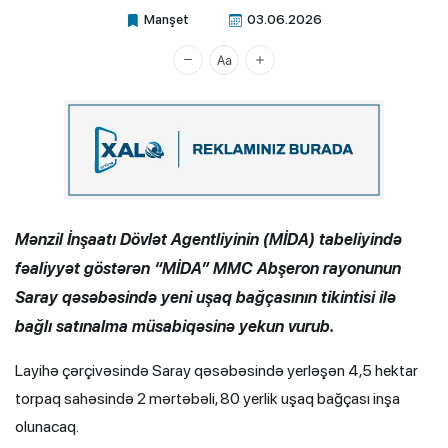
Manşet
03.06.2026
Xalq.Online
Mənzil İnşaatı Dövlət Agentliyinin (MİDA) tabeliyində
fəaliyyət göstərən “MİDA” MMC Abşeron rayonunun
Saray qəsəbəsində yeni uşaq bağçasının tikintisi ilə
bağlı satınalma müsabiqəsinə yekun vurub.
Layihə çərçivəsində Saray qəsəbəsində yerləşən 4,5 hektar
torpaq sahəsində 2 mərtəbəli, 80 yerlik uşaq bağçası inşa
olunacaq.