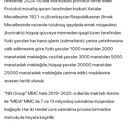
rəhbəridir. 2024-cü ildə ona inzibati protokol tərtib edilib.
Protokol müvafiq qurum tərəfindən İnzibati Xətalar
Məcəlləsinin 192.1-ci (Azərbaycan Respublikasının Əmək
Məcəlləsində nəzərdə tutulmuş qaydada əmək müqaviləsi
(kontraktı) hüquqi qüvvəyə minmədən işəgötürən tərəfindən
fiziki şəxsləri hər hansı işlərin (xidmətlərin) yerinə yetirilməsinə
cəlb edilməsinə görə fiziki şəxslər 1000 manatdan 2000
manatadək məbləğdə, vəzifəli şəxslər 3000 manatdan 5000
manatadək məbləğdə, hüquqi şəxslər 20000 manatdan
25000 manatadək məbləğdə cərimə edilir) maddəsinə
əsasən tərtib olunub.
“NN Group” MMC hələ 2019-2020-cı illərdə məktəb tkintisi
ilə “MİDA” MMC ilə 7 və 13 milyonluq satınalma müqaviləsi
bağlayıb. Hər iki tender üzrə satınalma prosesi birmənbə
metodu ilə həyata keçirilib.