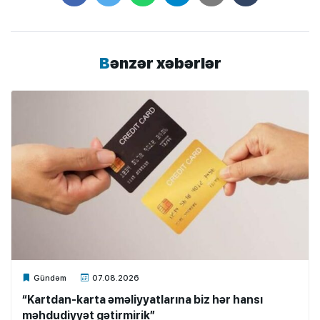
Bənzər xəbərlər
Xalq.Online
Gündəm
07.08.2026
“Kartdan-karta əməliyyatlarına biz hər hansı
məhdudiyyət gətirmirik”