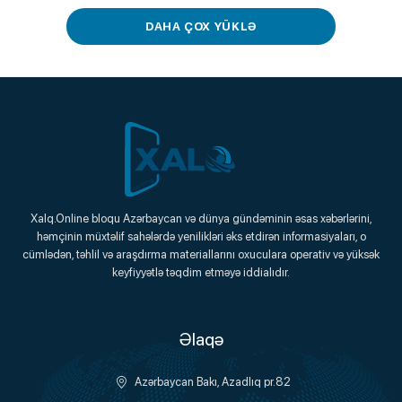
DAHA ÇOX YÜKLƏ
Xalq.Online
Xalq.Online bloqu Azərbaycan və dünya gündəminin əsas xəbərlərini,
həmçinin müxtəlif sahələrdə yenilikləri əks etdirən informasiyaları, o
Onlayn Platforma
cümlədən, təhlil və araşdırma materiallarını oxuculara operativ və yüksək
keyfiyyətlə təqdim etməyə iddialıdır.
Əlaqə
Azərbaycan Bakı, Azadlıq pr.82