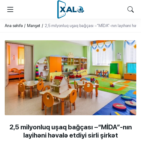
XALQ.ONLINE
ONLAYN PLATFORMA
Ana səhifə
Manşet
2,5 milyonluq uşaq bağçası –“MİDA”-nın layihəni həvalə e
2,5 milyonluq uşaq bağçası –“MİDA”-nın
layihəni həvalə etdiyi sirli şirkət