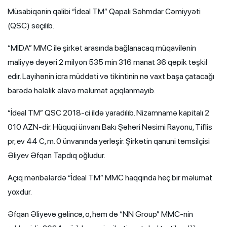
Müsabiqənin qalibi “İdeal TM” Qapalı Səhmdar Cəmiyyəti
(QSC) seçilib.
“MİDA” MMC ilə şirkət arasında bağlanacaq müqavilənin
maliyyə dəyəri 2 milyon 535 min 316 manat 36 qəpik təşkil
edir. Layihənin icra müddəti və tikintinin nə vaxt başa çatacağı
barədə hələlik əlavə məlumat açıqlanmayıb.
“İdeal TM” QSC 2018-ci ildə yaradılıb. Nizamnamə kapitalı 2
010 AZN-dir. Hüquqi ünvanı Bakı Şəhəri Nəsimi Rayonu, Tiflis
pr, ev 44 C, m. 0 ünvanında yerləşir. Şirkətin qanuni təmsilçisi
Əliyev Əfqan Tapdıq oğludur.
Açıq mənbələrdə “İdeal TM” MMC haqqında heç bir məlumat
yoxdur.
Əfqan Əliyevə gəlincə, o, həm də “NN Group” MMC-nin