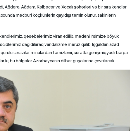
di, Ağdərə, Ağdam, Kəlbəcər və Xocalı şəhərləri və bir sıra kəndlər
 çoxunda məcburi köçkünlərin qayıdışı təmin olunur, sakinlərin
kəndlərimiz, qəsəbələrimiz viran edilib, mədəni irsimizə böyük
əscidlərimiz dağıdılaraq vandalizmə məruz qalıb. İşğaldan azad
rulur, ərazilər minalardan təmizlənir, sürətlə genişmiqyaslı bərpa
lar ki, bu bölgələr Azərbaycanın dilbər guşələrinə çevriləcək.