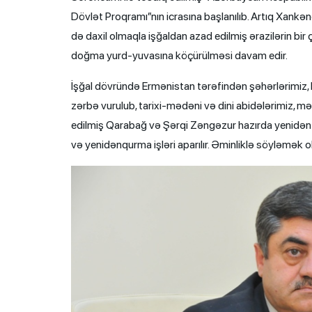
Dövlət Proqramı”nın icrasına başlanılıb. Artıq Xankən
də daxil olmaqla işğaldan azad edilmiş ərazilərin bir
doğma yurd-yuvasına köçürülməsi davam edir.
İşğal dövründə Ermənistan tərəfindən şəhərlərimiz, 
zərbə vurulub, tarixi-mədəni və dini abidələrimiz, m
edilmiş Qarabağ və Şərqi Zəngəzur hazırda yenidən qu
və yenidənqurma işləri aparılır. Əminliklə söyləmək o