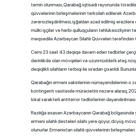
təmin olunması, Qarabağ iqtisadi rayonunda törədilən 
qüvvələrinin birləşmələrinin tərksilah edilərək Azərb
zərərsizləşdirilməsi, işğaldan azad edilmiş ərazilərə
mülki işçilər və hərbi qulluqçuların təhlükəsizliyini
məqsədilə Azərbaycan Silahlı Qüvvələri tərəfindən Qar
Cəmi 23 saat 43 dəqiqə davam edən tədbirlər çərçivə
dərinlikdə olan mövqeləri və uzunmüddətli atəş nöqtə
dəqiqlikli silahların tətbiqi ilə sıradan çıxarıldı. Bu
Qarabağın erməni sakinlərinin nümayəndələrinin o 
kontingenti vasitəsilə müraciətini nəzərə alaraq, 20
lokal xarakterli antiterror tədbirlərinin dayandırılmas
Razılığa əsasən Azərbaycanın Qarabağ bölgəsində yer
erməni silahlı dəstələri silahı yerə qoyur, döyüş möv
olunurlar. Ermənistan silahlı qüvvələrinin birləşmələri