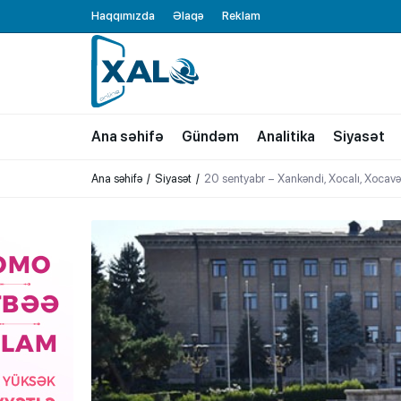
Haqqımızda
Əlaqə
Reklam
XALQ.ONLINE
ONLAYN PLATFORMA
Ana səhifə
Gündəm
Analitika
Siyasət
Ana səhifə
Siyasət
20 sentyabr – Xankəndi, Xocalı, Xocavə