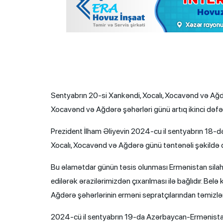
Sentyabrın 20-si Xankəndi, Xocalı, Xocavənd və Ağd
Xocavənd və Ağdərə şəhərləri günü artıq ikinci dəfə
Prezident İlham Əliyevin 2024-cu il sentyabrın 18-d
Xocalı, Xocavənd və Ağdərə günü təntənəli şəkildə 
Bu əlamətdar günün təsis olunması Ermənistan silahlı q
edilərək ərazilərimizdən çıxarılması ilə bağlıdır. Be
Ağdərə şəhərlərinin erməni sepratçılarından təmizlənm
2024-cü il sentyabrın 19-da Azərbaycan-Ermənistan