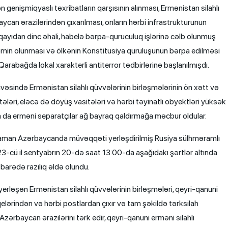
genişmiqyaslı təxribatların qarşısının alınması, Ermənistan silahlı
aycan ərazilərindən çıxarılması, onların hərbi infrastrukturunun
 qayıdan dinc əhali, habelə bərpa-quruculuq işlərinə cəlb olunmuş
n təmin olunması və ölkənin Konstitusiya quruluşunun bərpa edilməsi
abağda lokal xarakterli antiter­ror tədbirlərinə başlanılmışdı.
sində Ermənistan silahlı qüvvələrinin birləşmələrinin ön xətt və
ləri, eləcə də döyüş vasitələri və hərbi təyinatlı obyektləri yüksək
nunla da erməni separatçılar ağ bayraq qaldırmağa məcbur oldular.
zaman Azərbaycanda müvəqqəti yerləşdirilmiş Rusiya sülhməramlı
23-cü il sentyabrın 20-də saat 13:00-da aşağıdakı şərtlər altında
ı barədə razılıq əldə olundu.
ləşən Ermənistan silahlı qüvvələrinin birləşmələri, qeyri-qanuni
qelərindən və hərbi postlardan çıxır və tam şəkildə tərksilah
 Azərbaycan ərazilərini tərk edir, qeyri-qanuni erməni silahlı