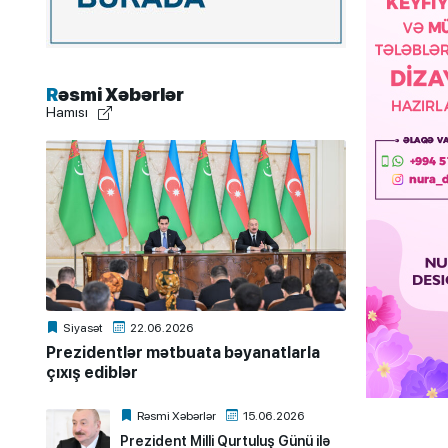
Rəsmi Xəbərlər
Hamısı
Siyasət
22.06.2026
Prezidentlər mətbuata bəyanatlarla
çıxış ediblər
Rəsmi Xəbərlər
15.06.2026
Prezident Milli Qurtuluş Günü ilə