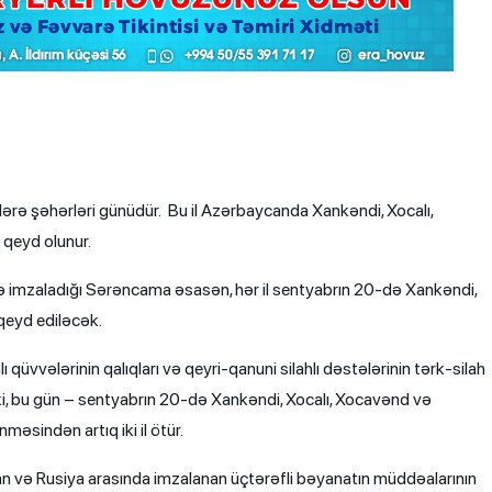
ərə şəhərləri günüdür. Bu il Azərbaycanda Xankəndi, Xocalı,
 qeyd olunur.
ə imzaladığı Sərəncama əsasən, hər il sentyabrın 20-də Xankəndi,
qeyd ediləcək.
üvvələrinin qalıqları və qeyri-qanuni silahlı dəstələrinin tərk-silah
lə ki, bu gün – sentyabrın 20-də Xankəndi, Xocalı, Xocavənd və
əsindən artıq iki il ötür.
 və Rusiya arasında imzalanan üçtərəfli bəyanatın müddəalarının