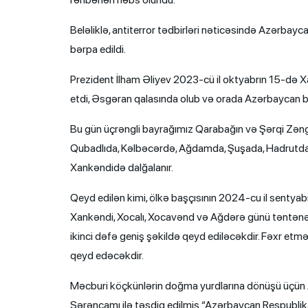
Beləliklə, antiterror tədbirləri nəticəsində Azərbayc
bərpa edildi.
Prezident İlham Əliyev 2023-cü il oktyabrın 15-də X
etdi, Əsgəran qalasında olub və orada Azərbaycan ba
Bu gün üçrəngli bayrağımız Qarabağın və Şərqi Zəng
Qubadlıda, Kəlbəcərdə, Ağdamda, Şuşada, Hadrutda
Xankəndidə dalğalanır.
Qeyd edilən kimi, ölkə başçısının 2024-cu il sentya
Xankəndi, Xocalı, Xocavənd və Ağdərə günü təntənəli
ikinci dəfə geniş şəkildə qeyd ediləcəkdir. Fəxr etməy
qeyd edəcəkdir.
Məcburi köçkünlərin doğma yurdlarına dönüşü üçün A
Sərəncamı ilə təsdiq edilmiş “Azərbaycan Respublikas