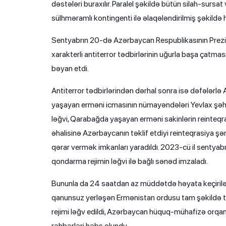
dəstələri buraxılır. Paralel şəkildə bütün silah-sursat 
sülhməramlı kontingenti ilə əlaqələndirilmiş şəkildə h
Sentyabrın 20-də Azərbaycan Respublikasının Prezide
xarakterli antiter­ror tədbirlərinin uğurla başa çat
bəyan etdi.
Antiterror tədbirlərindən dərhal sonra isə dəfələr
yaşayan erməni icmasının nümayəndələri Yevlax şəh
ləğvi, Qarabağda yaşayan erməni sakinlərin reinteqr
əhalisinə Azərbaycanın təklif etdiyi reinteqrasiya ş
qərar vermək imkanları yaradıldı. 2023-cü il senty
qondarma rejimin ləğvi ilə bağlı sənəd imzaladı.
Bununla da 24 saatdan az müddətdə həyata keçirilən
qanunsuz yerləşən Ermənistan ordusu tam şəkildə tə
rejimi ləğv edildi, Azərbaycan hüquq-mühafizə orqanl
rəhbərləri həbs olundu.