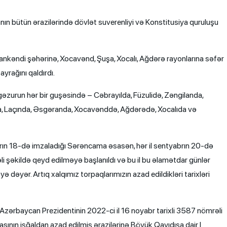
anın bütün ərazilərində dövlət suverenliyi və Konstitusiya quruluşu
ankəndi şəhərinə, Xocavənd, Şuşa, Xocalı, Ağdərə rayonlarına səfər
yrağını qaldırdı.
əzurun hər bir guşəsində – Cəbrayılda, Füzulidə, Zəngilanda,
, Laçında, Əsgəranda, Xocavənddə, Ağdərədə, Xocalıda və
brın 18-də imzaladığı Sərəncama əsasən, hər il sentyabrın 20-də
 şəkildə qeyd edilməyə başlanıldı və bu il bu əlamətdar günlər
ə dəyər. Artıq xalqımız torpaqlarımızın azad edildikləri tarixləri
zərbaycan Prezidentinin 2022-ci il 16 noyabr tarixli 3587 nömrəli
ının işğaldan azad edilmiş ərazilərinə Böyük Qayıdışa dair I