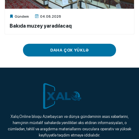
Xalq.Online
Gündəm
04.08.2026
Bakıda muzey yaradılacaq
DAHA ÇOX YÜKLƏ
Xalq.Online
Xalq.Online bloqu Azərbaycan və dünya gündəminin əsas xəbərlərini,
həmçinin müxtəlif sahələrdə yenilikləri əks etdirən informasiyaları, o
Onlayn Platforma
cümlədən, təhlil və araşdırma materiallarını oxuculara operativ və yüksək
keyfiyyətlə təqdim etməyə iddialıdır.