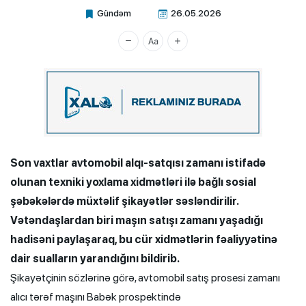
Gündəm
26.05.2026
Xalq.Online
Son vaxtlar avtomobil alqı-satqısı zamanı istifadə
olunan texniki yoxlama xidmətləri ilə bağlı sosial
şəbəkələrdə müxtəlif şikayətlər səsləndirilir.
Vətəndaşlardan biri maşın satışı zamanı yaşadığı
hadisəni paylaşaraq, bu cür xidmətlərin fəaliyyətinə
dair sualların yarandığını bildirib.
Şikayətçinin sözlərinə görə, avtomobil satış prosesi zamanı
alıcı tərəf maşını Babək prospektində