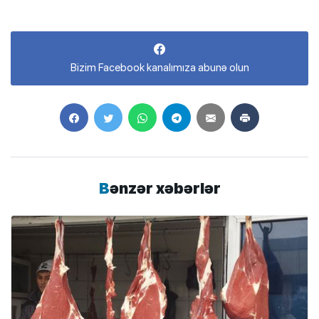
Bizim Facebook kanalımıza abunə olun
Bənzər xəbərlər