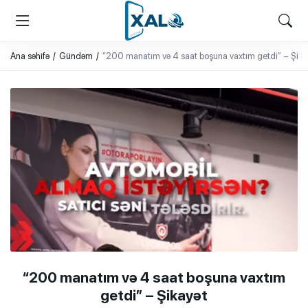
XALQ.ONLINE
ONLAYN PLATFORMA
Ana səhifə
Gündəm
“200 manatım və 4 saat boşuna vaxtım getdi” – Şika
“200 manatım və 4 saat boşuna vaxtım
getdi” – Şikayət