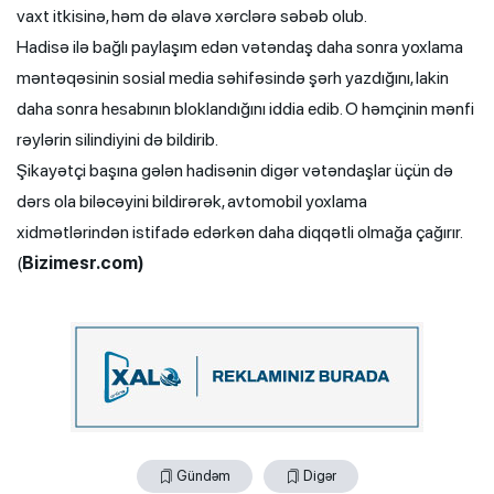
vaxt itkisinə, həm də əlavə xərclərə səbəb olub.
Hadisə ilə bağlı paylaşım edən vətəndaş daha sonra yoxlama
məntəqəsinin sosial media səhifəsində şərh yazdığını, lakin
daha sonra hesabının bloklandığını iddia edib. O həmçinin mənfi
rəylərin silindiyini də bildirib.
Şikayətçi başına gələn hadisənin digər vətəndaşlar üçün də
dərs ola biləcəyini bildirərək, avtomobil yoxlama
xidmətlərindən istifadə edərkən daha diqqətli olmağa çağırır.
(
Bizimesr.com)
Gündəm
Digər