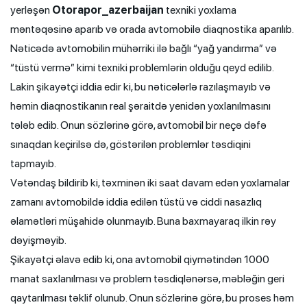
yerləşən
Otorapor_azerbaijan
texniki yoxlama
məntəqəsinə aparıb və orada avtomobilə diaqnostika aparılıb.
Nəticədə avtomobilin mühərriki ilə bağlı “yağ yandırma” və
“tüstü vermə” kimi texniki problemlərin olduğu qeyd edilib.
Lakin şikayətçi iddia edir ki, bu nəticələrlə razılaşmayıb və
həmin diaqnostikanın real şəraitdə yenidən yoxlanılmasını
tələb edib. Onun sözlərinə görə, avtomobil bir neçə dəfə
sınaqdan keçirilsə də, göstərilən problemlər təsdiqini
tapmayıb.
Vətəndaş bildirib ki, təxminən iki saat davam edən yoxlamalar
zamanı avtomobildə iddia edilən tüstü və ciddi nasazlıq
əlamətləri müşahidə olunmayıb. Buna baxmayaraq ilkin rəy
dəyişməyib.
Şikayətçi əlavə edib ki, ona avtomobil qiymətindən 1000
manat saxlanılması və problem təsdiqlənərsə, məbləğin geri
qaytarılması təklif olunub. Onun sözlərinə görə, bu proses həm