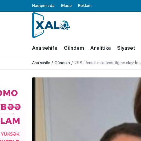
Haqqımızda
Əlaqə
Reklam
XALQ.ONLINE
ONLAYN PLATFORMA
Ana səhifə
Gündəm
Analitika
Siyasət
Ana səhifə
Gündəm
298 nömrəli məktəbdə ilginc olay: İdarə