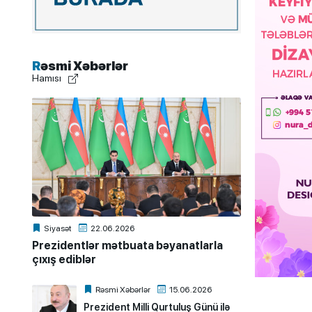
Rəsmi Xəbərlər
Hamısı
Siyasət
22.06.2026
Prezidentlər mətbuata bəyanatlarla
çıxış ediblər
Rəsmi Xəbərlər
15.06.2026
Prezident Milli Qurtuluş Günü ilə