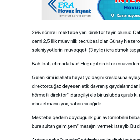
298 nömrəli məktəbə yeni direktor təyin olunub. Da
cəmi 2,5 illik müavinlik təcrübəsi olan Günay Nəzər
səlahiyyətlərini müvəqqəti (3 aylıq) icra etmək tapşır
Bəh-bəh, etimada bax! Heç üç il direktor müavini kim
Gələn kimi islahata həyat yoldaşını kreslosuna əyləş
direktorcuğaz deyəsən etik davranış qaydalarından b
hörmətli direktor” idarəçiliyi elə bir üslubda qurub ki
idarəetmənin yox, səbrin sınağıdır.
Məktəbə qədəm qoyduğu ilk gün avtomobilini birbaş
bura sultan gəlmişəm” mesajını vermək istəyib. Bu da 
Ardınca daha “yaradıcı” addımlar gəlib: direktor bəy