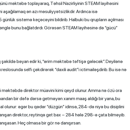
 günü məktəbə toplayaraq, Təhsil Nazirliyinin STEAM layihəsini
ni aşağılamaq ən azı məsuliyyətsizlikdir. Ardınca isə
 günlük sistemə keçəcəyini bildirib. Halbuki bu qrupların açılması
ənglə bunu bağlatdırdı. Görəsən STEAM layihəsinə də “gücü”
şəkildə bəyan edir ki, “ərim məktəbə təftişə gələcək”. Deyilənə
reslosunda selfi çəkdirərək “daxili audit”i ictimailəşdirib. Bu isə nə
 məktəbdə direktor müavini kimi qeyd olunur. Amma nə özü ora
olunandan bir dəfə dərsə getməyən xanım maaş aldığı bir yana, bu
l olunur: əgər bu qədər “düzgün” idinsə, 284-də niyə bu disiplini
anışan direktor, reytinqə get bax – 284 hələ 298-ə çata bilməyib.
ışasan. Heç olmasa bir gör nə danışırsan.