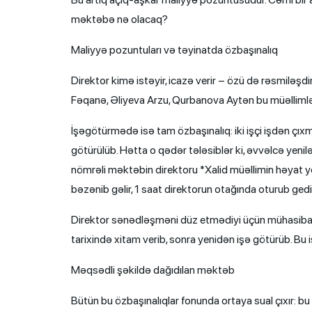
məktəbə nə olacaq?
Maliyyə pozuntuları və təyinatda özbaşınalıq
Direktor kimə istəyir, icazə verir – özü də rəsmilə
Fəqanə, Əliyeva Arzu, Qurbanova Aytən bu müəllimlə
İşəgötürmədə isə tam özbaşınalıq: iki işçi işdən çıxma 
götürülüb. Hətta o qədər tələsiblər ki, əvvəlcə yenilə
nömrəli məktəbin direktoru *Xalid müəllimin həyat y
bəzənib gəlir, 1 saat direktorun otağında oturub gedir
Direktor sənədləşməni düz etmədiyi üçün mühasibatl
tarixində xitam verib, sonra yenidən işə götürüb. Bu i
Məqsədli şəkildə dağıdılan məktəb
Bütün bu özbaşınalıqlar fonunda ortaya sual çıxır: