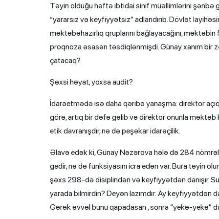
Təyin olduğu həftə ibtidai sinif müəllimlərini şənbə
“yararsız və keyfiyyətsiz” adlandırıb. Dövlət layihəsi
məktəbəhazırlıq qruplarını bağlayacağını, məktəbin 5
proqnoza əsasən təsdiqlənmişdi. Günay xanım bir z
çatacaq?
Şəxsi həyat, yoxsa audit?
İdarəetmədə isə daha qəribə yanaşma: direktor açıq 
görə, artıq bir dəfə gəlib və direktor onunla məktəb k
etik davranışdır, nə də peşəkar idarəçilik.
Əlavə edək ki, Günay Nəzərova hələ də 284 nömrəli
gedir, nə də funksiyasını icra edən var. Bura təyin 
şəxs 298-də disiplindən və keyfiyyətdən danışır. Sua
yarada bilmirdin? Deyən lazımdır: Ay keyfiyyətdən d
Gərək əvvəl bunu qapadasan , sonra “yekə-yekə” dan