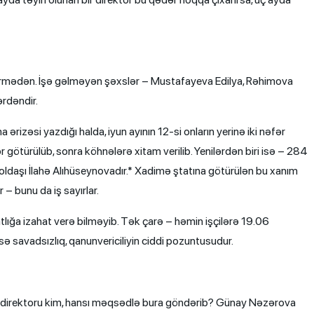
şdirmədən. İşə gəlməyən şəxslər – Mustafayeva Edilya, Rəhimova
rdəndir.
ərizəsi yazdığı halda, iyun ayının 12-si onların yerinə iki nəfər
r götürülüb, sonra köhnələrə xitam verilib. Yenilərdən biri isə – 284
oldaşı İlahə Alıhüseynovadır.* Xadimə ştatına götürülən bu xanım
 – bunu da iş sayırlar.
ığa izahat verə bilməyib. Tək çarə – həmin işçilərə 19.06
sə savadsızlıq, qanunvericiliyin ciddi pozuntusudur.
 bu direktoru kim, hansı məqsədlə bura göndərib? Günay Nəzərova