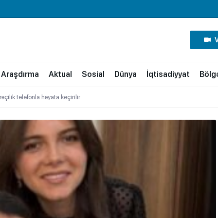
Araşdırma
Aktual
Sosial
Dünya
İqtisadiyyat
Bölg
çilik telefonla həyata keçirilir