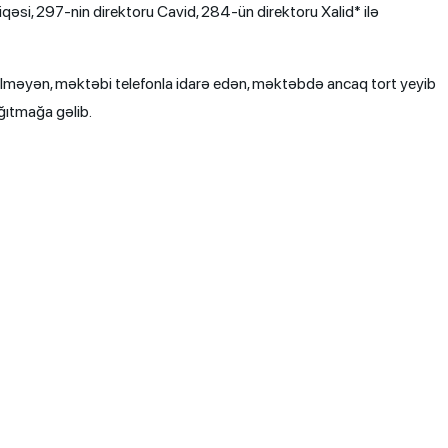
qəsi, 297-nin direktoru Cavid, 284-ün direktoru Xalid* ilə
lməyən, məktəbi telefonla idarə edən, məktəbdə ancaq tort yeyib
ğıtmağa gəlib.