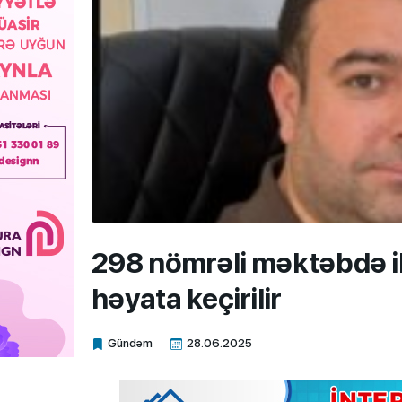
298 nömrəli məktəbdə ilg
həyata keçirilir
Gündəm
28.06.2025
Xalq.Online