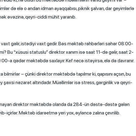
imlər də elə o andan idman ayaqqabısı, piknik şalvarı, dar geyimlərlə
k əvəzinə, qeyri-ciddi mühit yaranıb.
iyi vaxt gəlir, istədiyi vaxt gedir. Bəs məktəb rəhbərləri səhər 08:00-
 Bu “xüsusi statuslu” direktor xanım isə saat 11-də gəlir, saat 2-
 20:00-a qədər məktəbdə saxlayır. Kef necə istəyirsə, elə də davranır.
 bilmirlər – çünki direktor məktəbdə tapılmır ki, qapısını açsın, bu
ey şəxsi nəzarət altındadır. Müəllimlər isə stress, gərginlik və qeyri-
pılmayan direktor məktəbdə olanda da 284-ün dəstə-dəstə gələn
yeyib-içirlər. Məktəb idarəetmə yeri yox, əyləncə zalına çevrilib.