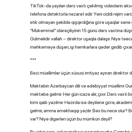
TikTok-da yayılan dərs vaxtı çəkilmiş videoların ə
telefona detektorla nəzarət edir. Yəni ciddi rejim v
etik olmayan şəkildə qışqırdığına görə uşaqlar sənə et
“Mükəmməl” idarəçiliyinin 15 günü dərs vaxtına düşm
Gülməlidir vallah – direktor uşaqla dalaşır. Niyə t
məhkəməyə düşən, işi həmkarlara qədər gedib çıxa
***
Bəzi müəllimlər üçün xüsusi imtiyaz ayıran direktor
Məktəbin Azərbaycan dili və ədəbiyyat müəllimi Gu
məktəbə gəlmir. Hər gün icazə alır, çıxır. Dərs vaxtı 
kimi qaib yazılmır. Hazırda isə deyilənə görə, akade
gəlmir, amma əməkhaqqı yazılır. Bəs bu necə olur? B
var? Niyə digərləri üçün bu mümkün deyil?
Bu artıq açıq-aşkar maliyyə pozuntusudur. Cəmi bir a