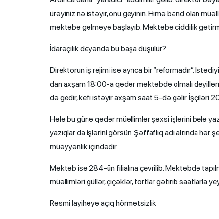
ürəyiniz nə istəyir, onu geyinin. Himə bənd olan müəll
məktəbə gəlməyə başlayıb. Məktəbə ciddilik gətirmə
İdarəçilik deyəndə bu başa düşülür?
Direktorun iş rejimi isə ayrıca bir “reformadır”. İstəd
dan axşam 18:00-a qədər məktəbdə olmalı deyillərmi?
də gedir, kefi istəyir axşam saat 5-də gəlir. İşçiləri
Hələ bu günə qədər müəllimlər şəxsi işlərini belə yaza
yazıqlar da işlərini görsün. Şəffaflıq adı altında hər ş
müəyyənlik içindədir.
Məktəb isə 284-ün filialına çevrilib. Məktəbdə ta
müəllimləri güllər, çiçəklər, tortlar gətirib saatlarla 
Rəsmi layihəyə açıq hörmətsizlik