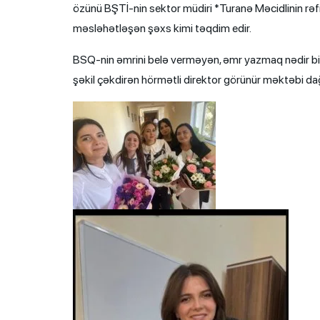
özünü BŞTİ-nin sektor müdiri *Turanə Məcidlinin rəfi
məsləhətləşən şəxs kimi təqdim edir.
BSQ-nin əmrini belə verməyən, əmr yazmaq nədir bi
şəkil çəkdirən hörmətli direktor görünür məktəbi da