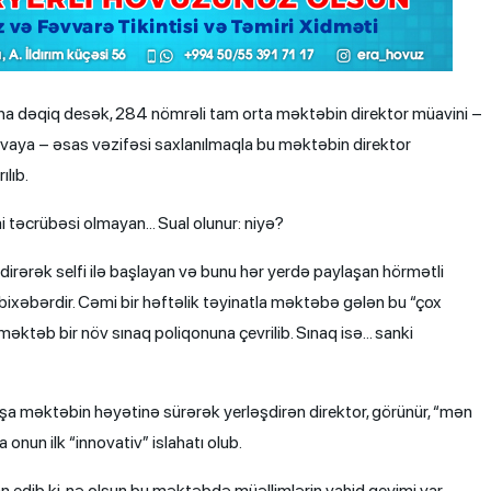
ha dəqiq desək, 284 nömrəli tam orta məktəbin direktor müavini –
ovaya – əsas vəzifəsi saxlanılmaqla bu məktəbin direktor
ılıb.
i təcrübəsi olmayan… Sual olunur: niyə?
dirərək selfi ilə başlayan və bunu hər yerdə paylaşan hörmətli
ixəbərdir. Cəmi bir həftəlik təyinatla məktəbə gələn bu “çox
, məktəb bir növ sınaq poliqonuna çevrilib. Sınaq isə… sanki
a məktəbin həyətinə sürərək yerləşdirən direktor, görünür, “mən
onun ilk “innovativ” islahatı olub.
an edib ki, nə olsun bu məktəbdə müəllimlərin vahid geyimi var –