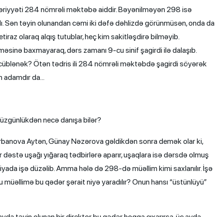
ksəriyyəti 284 nömrəli məktəbə aiddir. Bəyənilməyən 298 isə
ardı. Sən təyin olunandan cəmi iki dəfə dəhlizdə görünmüsən, onda da
iraz olaraq alqış tutublar, heç kim sakitləşdirə bilməyib.
əsinə baxmayaraq, dərs zamanı 9-cu sinif şagirdi ilə dalaşıb.
əəccüblənək? Ötən tədris ili 284 nömrəli məktəbdə şagirdi söyərək
n adamdır da…
 düzgünlükdən necə danışa bilər?
rbanova Aytən, Günay Nəzərova gəldikdən sonra demək olar ki,
bir dəstə uşağı yığaraq tədbirlərə aparır, uşaqlara isə dərsdə olmuş
miyada işə düzəlib. Amma hələ də 298-də müəllim kimi saxlanılır. İşə
u müəllimə bu qədər şərait niyə yaradılır? Onun hansı “üstünlüyü”
yda təyin olunan bir direktor bu qədər hoqqa çıxarırsa, üç ayda