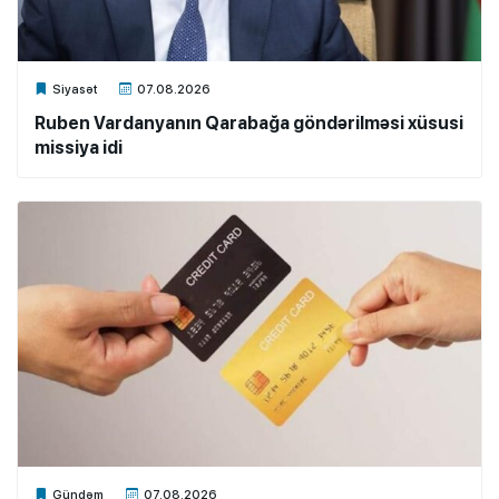
Xalq.Online
Siyasət
07.08.2026
Ruben Vardanyanın Qarabağa göndərilməsi xüsusi
missiya idi
Xalq.Online
Gündəm
07.08.2026