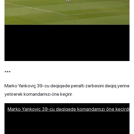
***
Marko Yankoviç 39-cu dəqiqədə penalti zərbəsini dəqiq yerinə
yetirərək komandamızı önə keçirir.