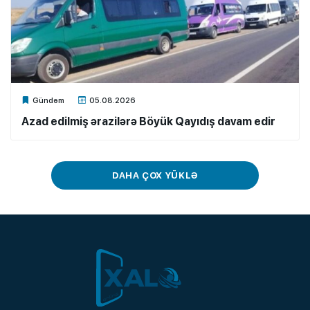
Xalq.Online
Gündəm
05.08.2026
Azad edilmiş ərazilərə Böyük Qayıdış davam edir
DAHA ÇOX YÜKLƏ