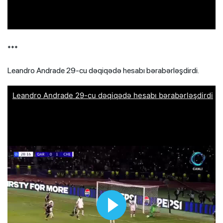
***
Leandro Andrade 29-cu dəqiqədə hesabı bərabərləşdirdi.