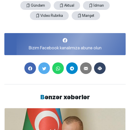
Gündəm
Aktual
İdman
Video Rubrika
Manşet
Bizim Facebook kanalımıza abunə olun
Bənzər xəbərlər