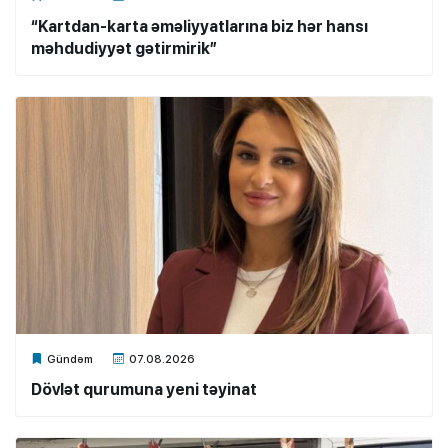
“Kartdan-karta əməliyyatlarına biz hər hansı
məhdudiyyət gətirmirik”
Xalq.Online
Gündəm
07.08.2026
Dövlət qurumuna yeni təyinat