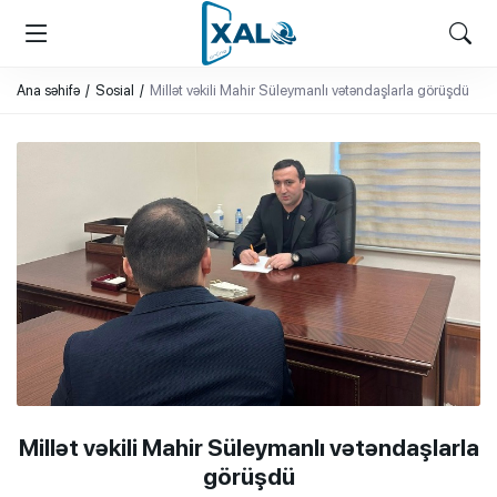
XALQ.ONLINE
ONLAYN PLATFORMA
Ana səhifə
Sosial
Millət vəkili Mahir Süleymanlı vətəndaşlarla görüşdü
Millət vəkili Mahir Süleymanlı vətəndaşlarla
görüşdü