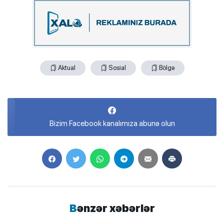
Aktual
Sosial
Bölgə
Bizim Facebook kanalımıza abunə olun
Bənzər xəbərlər