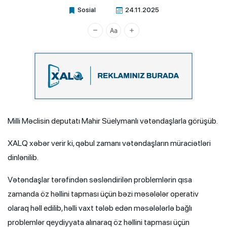
Sosial
24.11.2025
Xalq.Online
Milli Məclisin deputatı Mahir Süelymanlı vətəndaşlarla görüşüb.
XALQ xəbər verir ki, qəbul zamanı vətəndaşların müraciətləri
dinlənilib.
Vətəndaşlar tərəfindən səsləndirilən problemlərin qısa
zamanda öz həllini tapması üçün bəzi məsələlər operativ
olaraq həll edilib, həlli vaxt tələb edən məsələlərlə bağlı
problemlər qeydiyyata alınaraq öz həllini tapması üçün