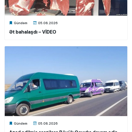
Xalq.Online
Gündəm
05.08.2026
Ət bahalaşdı – VİDEO
Xalq.Online
Gündəm
05.08.2026