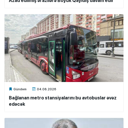
Azad edilmiş ərazilərə Böyük Qayıdış davam edir
Xalq.Online
Gündəm
04.08.2026
Bağlanan metro stansiyalarını bu avtobuslar əvəz
edəcək