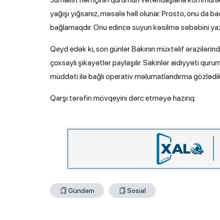
yağışı yığsanız, məsələ həll olunar. Prosto, onu da 
bağlamaqdır. Onu edincə suyun kəsilmə səbəbini yazsa
Qeyd edək ki, son günlər Bakının müxtəlif ərazilərin
çoxsaylı şikayətlər paylaşılır. Sakinlər aidiyyəti qu
müddəti ilə bağlı operativ məlumatlandırma gözlədiklər
Qarşı tərəfin mövqeyini dərc etməyə hazırıq.
Gündəm
Sosial