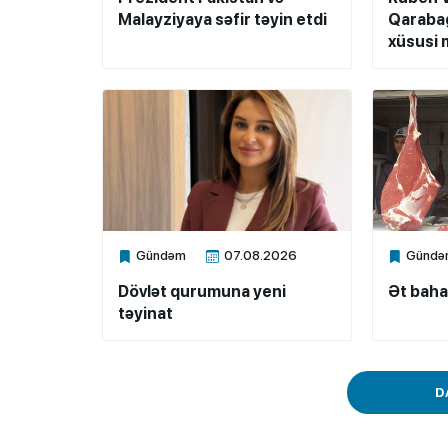
Malayziyaya səfir təyin etdi
Qarabağ
xüsusi m
Gündəm
07.08.2026
Gündə
Xalq.Online
Xalq.Onli
Dövlət qurumuna yeni
Ət baha
təyinat
D