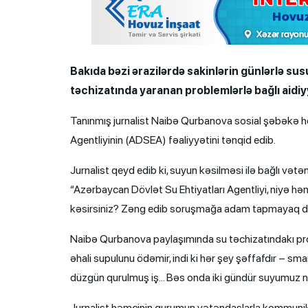
Bakıda bəzi ərazilərdə sakinlərin günlərlə su
təchizatında yaranan problemlərlə bağlı aidiyy
Tanınmış jurnalist Naibə Qurbanova sosial şəbəkə h
Agentliyinin (ADSEA) fəaliyyətini tənqid edib.
Jurnalist qeyd edib ki, suyun kəsilməsi ilə bağlı və
“Azərbaycan Dövlət Su Ehtiyatları Agentliyi, niyə həm
kəsirsiniz? Zəng edib soruşmağa adam tapmayaq de
Naibə Qurbanova paylaşımında su təchizatındakı pro
əhali supulunu ödəmir, indi ki hər şey şəffafdır – sm
düzgün qurulmuş iş… Bəs onda iki gündür suyumuz n
Jurnalist həmçinin qurumun vətəndaşlarla kommunikas