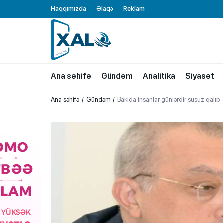
Haqqımızda
Əlaqə
Reklam
XALQ.ONLINE
ONLAYN PLATFORMA
Ana səhifə
Gündəm
Analitika
Siyasət
Ana səhifə
Gündəm
Bakıda insanlar günlərdir susuz qalı