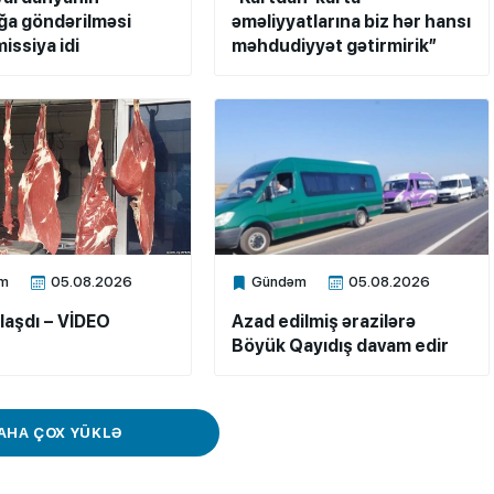
a göndərilməsi
əməliyyatlarına biz hər hansı
issiya idi
məhdudiyyət gətirmirik”
m
05.08.2026
Gündəm
05.08.2026
ne
Xalq.Online
laşdı – VİDEO
Azad edilmiş ərazilərə
Böyük Qayıdış davam edir
AHA ÇOX YÜKLƏ