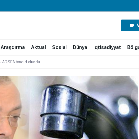
Araşdırma
Aktual
Sosial
Dünya
İqtisadiyyat
Bölg
b – ADSEA tənqid olundu