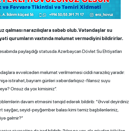
suz qalması narazılıqlara səbəb olub. Vətəndaşlar su
əti qurumların vaxtında məlumat vermədiyini bildirirlər.
esabında paylaşdığı statusda Azərbaycan Dövlət Su Ehtiyatları
təndaşlara əvvəlcədən məlumat verilməməsi ciddi narazılıq yaradır:
işə istirahət, bayram günləri xəbərdarlıqsız-filansız suyu
yə? Onsuz da yox kimisiniz”.
blemlərin davam etməsini tənqid edərək bildirib: “Əvvəl deyirdiniz
art sayğac, seyid-peyğəmbər balası kimi təmiz başbilənləriniz,
iyə gəlmir?”
iya siyasətinə də irad bildirib: “Heç nə yox, elə göydən tökülən