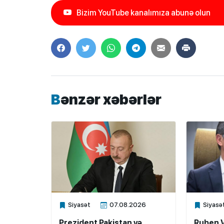
Bizim YouTube kanalımıza abunə olun
Bənzər xəbərlər
Siyasət
07.08.2026
Siyasə
Xalq.Online
Xalq.Onli
Prezident Pakistan və
Ruben 