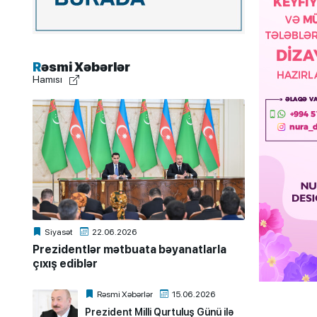
Rəsmi Xəbərlər
Hamısı
Siyasət
22.06.2026
Prezidentlər mətbuata bəyanatlarla
çıxış ediblər
Rəsmi Xəbərlər
15.06.2026
Prezident Milli Qurtuluş Günü ilə