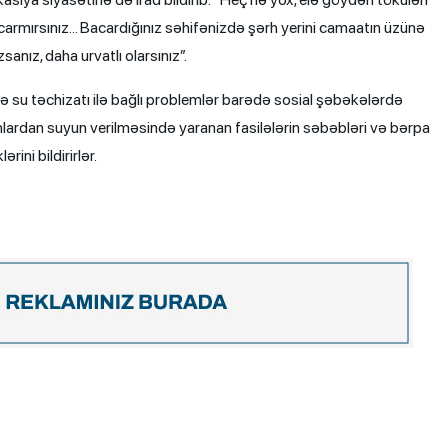
bacarmırsınız… Bacardığınız səhifənizdə şərh yerini camaatın üzünə
nız, daha urvatlı olarsınız”.
də su təchizatı ilə bağlı problemlər barədə sosial şəbəkələrdə
rumlardan suyun verilməsində yaranan fasilələrin səbəbləri və bərpa
ini bildirirlər.