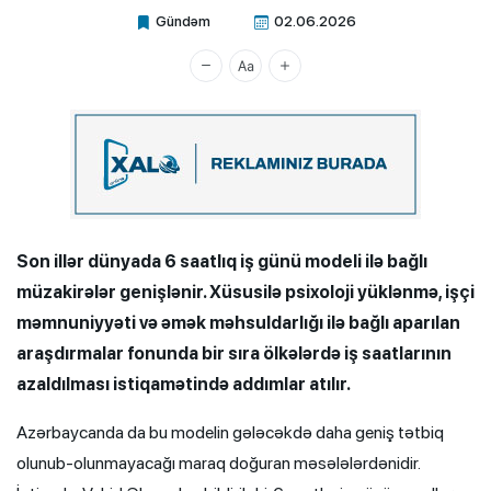
Gündəm
02.06.2026
Xalq.Online
Son illər dünyada 6 saatlıq iş günü modeli ilə bağlı
müzakirələr genişlənir. Xüsusilə psixoloji yüklənmə, işçi
məmnuniyyəti və əmək məhsuldarlığı ilə bağlı aparılan
araşdırmalar fonunda bir sıra ölkələrdə iş saatlarının
azaldılması istiqamətində addımlar atılır.
Azərbaycanda da bu modelin gələcəkdə daha geniş tətbiq
olunub-olunmayacağı maraq doğuran məsələlərdənidir.