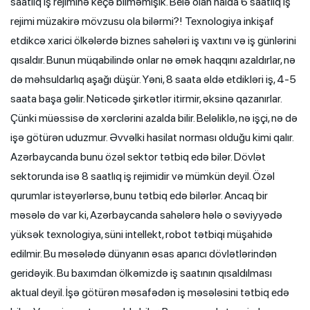
saatlıq iş rejiminə keçə bilməmişik. Belə olan halda 6 saatlıq iş
rejimi müzakirə mövzusu ola bilərmi?! Texnologiya inkişaf
etdikcə xarici ölkələrdə biznes sahələri iş vaxtını və iş günlərini
qısaldır. Bunun müqabilində onlar nə əmək haqqını azaldırlar, nə
də məhsuldarlıq aşağı düşür. Yəni, 8 saata əldə etdikləri iş, 4-5
saata başa gəlir. Nəticədə şirkətlər itirmir, əksinə qazanırlar.
Çünki müəssisə də xərclərini azalda bilir. Beləliklə, nə işçi, nə də
işə götürən uduzmur. Əvvəlki hasilat norması olduğu kimi qalır.
Azərbaycanda bunu özəl sektor tətbiq edə bilər. Dövlət
sektorunda isə 8 saatlıq iş rejimidir və mümkün deyil. Özəl
qurumlar istəyərlərsə, bunu tətbiq edə bilərlər. Ancaq bir
məsələ də var ki, Azərbaycanda sahələrə hələ o səviyyədə
yüksək texnologiya, süni intellekt, robot tətbiqi müşahidə
edilmir. Bu məsələdə dünyanın əsas aparıcı dövlətlərindən
geridəyik. Bu baxımdan ölkəmizdə iş saatının qısaldılması
aktual deyil. İşə götürən məsafədən iş məsələsini tətbiq edə