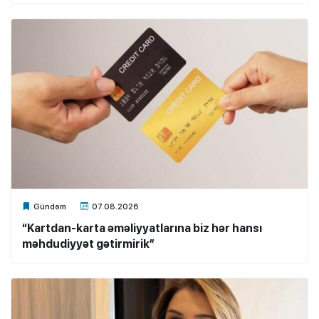
Xalq.Online
Gündəm
07.08.2026
“Kartdan-karta əməliyyatlarına biz hər hansı
məhdudiyyət gətirmirik”