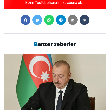
Bizim YouTube kanalımıza abunə olun
Bənzər xəbərlər