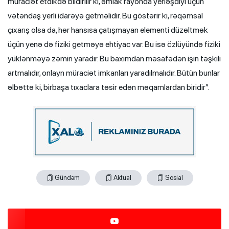
müraciət etdikdə bildirilir ki, əmlak rayonda yerləşdiyi üçün
vətəndaş yerli idarəyə getməlidir. Bu göstərir ki, rəqəmsal
çıxarış olsa da, hər hansısa çatışmayan elementi düzəltmək
üçün yenə də fiziki getməyə ehtiyac var. Bu isə özlüyündə fiziki
yüklənməyə zəmin yaradır. Bu baxımdan məsafədən işin təşkili
artmalıdır, onlayn müraciət imkanları yaradılmalıdır. Bütün bunlar
əlbəttə ki, birbaşa tıxaclara təsir edən məqamlardan biridir”.
Gündəm
Aktual
Sosial