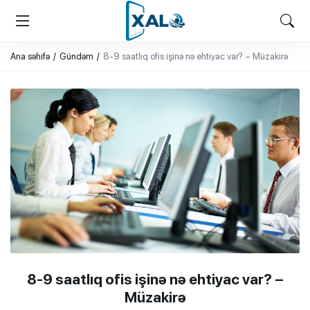
XALQ.ONLINE
ONLAYN PLATFORMA
Ana səhifə
Gündəm
8-9 saatlıq ofis işinə nə ehtiyac var? – Müzakirə
8-9 saatlıq ofis işinə nə ehtiyac var? –
Müzakirə