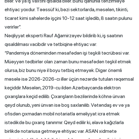
bilər. Və ya iş vaxtını qısalda bilər. Bunu qanunla tənzimləyə
ehtiyac yoxdur. Təəssüf ki, bəzi sektorlarda, məsələn, tikinti,
ticarət kimi sahələrdə işçini 10-12 saat işlədib, 8 saatın pulunu
verirlər”.
Nəqliyyat eksperti Rauf Ağamirzəyev bildirib ki, iş saatının
qısaldılması vacibdir və tətbiqinə ehtiyac var:
“Pandemiya dönəmindən məsafədən işi təşkili təcrübəsi var.
Müəyyən tədbirlər olan zaman bunu məsafədən təşkil etmək
olursa, biz bunu niyə il boyu tətbiq etməyək. Digər önəmli
məsələ isə 2026-2026-cı illər üçün nəzərdə tutulan rəqəmsal
keçiddir. Məsələn, 2019-cu ildən Azərbaycanda elektron
çıxarışlara keçid edilib. Çıxarışların bəzilərində köhnə ünvan
qeyd olunub, yeni ünvan isə boş saxlanılıb. Vətəndaş ev və ya
ofisdən çıxmadan mobil notariatla əməliyyat icra etmək
istədikdə bu çıxarış tanınmır. Qeyd edilir ki, əlavə kağızlarla
birlikdə notariusa getməyə ehtiyac var. ASAN xidmətə