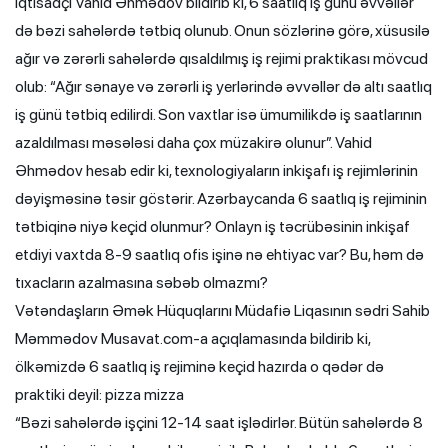
İqtisadçı Vahid Əhmədov bildirib ki, 6 saatlıq iş günü əvvəllər
də bəzi sahələrdə tətbiq olunub. Onun sözlərinə görə, xüsusilə
ağır və zərərli sahələrdə qısaldılmış iş rejimi praktikası mövcud
olub: “Ağır sənaye və zərərli iş yerlərində əvvəllər də altı saatlıq
iş günü tətbiq edilirdi. Son vaxtlar isə ümumilikdə iş saatlarının
azaldılması məsələsi daha çox müzakirə olunur”. Vahid
Əhmədov hesab edir ki, texnologiyaların inkişafı iş rejimlərinin
dəyişməsinə təsir göstərir. Azərbaycanda 6 saatlıq iş rejiminin
tətbiqinə niyə keçid olunmur? Onlayn iş təcrübəsinin inkişaf
etdiyi vaxtda 8-9 saatlıq ofis işinə nə ehtiyac var? Bu, həm də
tıxacların azalmasına səbəb olmazmı?
Vətəndaşların Əmək Hüquqlarını Müdafiə Liqasının sədri Sahib
Məmmədov Musavat.com-a açıqlamasında bildirib ki,
ölkəmizdə 6 saatlıq iş rejiminə keçid hazırda o qədər də
praktiki deyil: pizza mizza
“Bəzi sahələrdə işçini 12-14 saat işlədirlər. Bütün sahələrdə 8