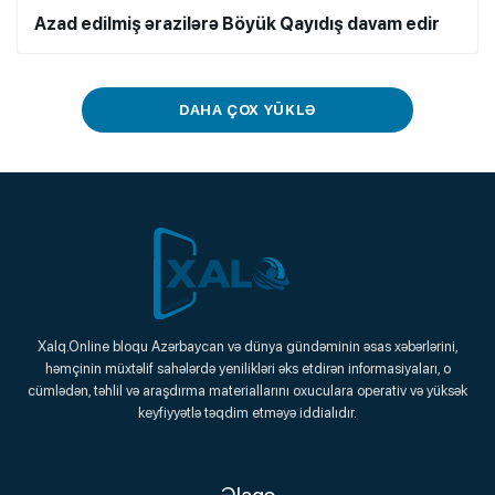
Azad edilmiş ərazilərə Böyük Qayıdış davam edir
DAHA ÇOX YÜKLƏ
Xalq.Online
Xalq.Online bloqu Azərbaycan və dünya gündəminin əsas xəbərlərini,
həmçinin müxtəlif sahələrdə yenilikləri əks etdirən informasiyaları, o
Onlayn Platforma
cümlədən, təhlil və araşdırma materiallarını oxuculara operativ və yüksək
keyfiyyətlə təqdim etməyə iddialıdır.
Əlaqə