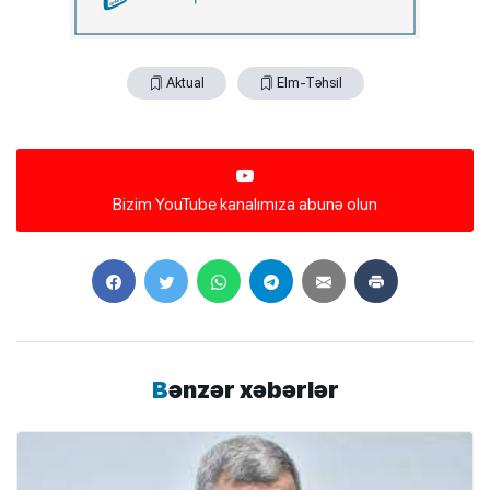
Aktual
Elm-Təhsil
Bizim YouTube kanalımıza abunə olun
Bənzər xəbərlər