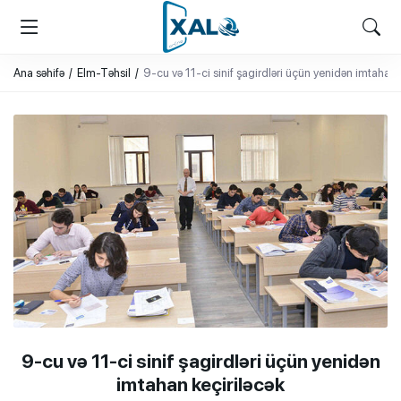
XALQ.ONLINE
ONLAYN PLATFORMA
Ana səhifə
Elm-Təhsil
9-cu və 11-ci sinif şagirdləri üçün yenidən imtahan 
9-cu və 11-ci sinif şagirdləri üçün yenidən
imtahan keçiriləcək