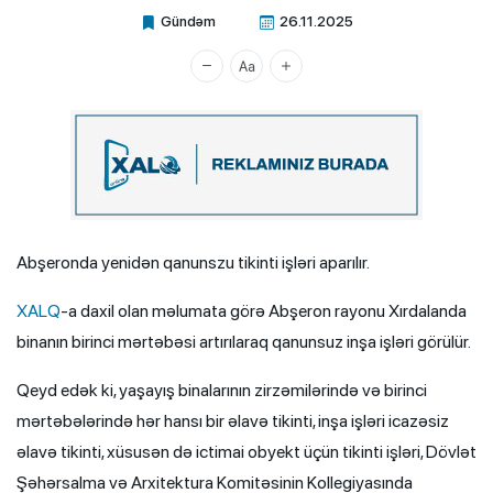
Gündəm
26.11.2025
Xalq.Online
Abşeronda yenidən qanunszu tikinti işləri aparılır.
XALQ
-a daxil olan məlumata görə Abşeron rayonu Xırdalanda
binanın birinci mərtəbəsi artırılaraq qanunsuz inşa işləri görülür.
Qeyd edək ki, yaşayış binalarının zirzəmilərində və birinci
mərtəbələrində hər hansı bir əlavə tikinti, inşa işləri icazəsiz
əlavə tikinti, xüsusən də ictimai obyekt üçün tikinti işləri, Dövlət
Şəhərsalma və Arxitektura Komitəsinin Kollegiyasında