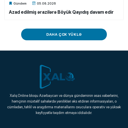
Xalq.Online
Gündəm
05.08.2026
Azad edilmiş ərazilərə Böyük Qayıdış davam edir
DAHA ÇOX YÜKLƏ
Xalq.Online
Xalq.Online bloqu Azərbaycan və dünya gündəminin əsas xəbərlərini,
həmçinin müxtəlif sahələrdə yenilikləri əks etdirən informasiyaları, o
Onlayn Platforma
cümlədən, təhlil və araşdırma materiallarını oxuculara operativ və yüksək
keyfiyyətlə təqdim etməyə iddialıdır.