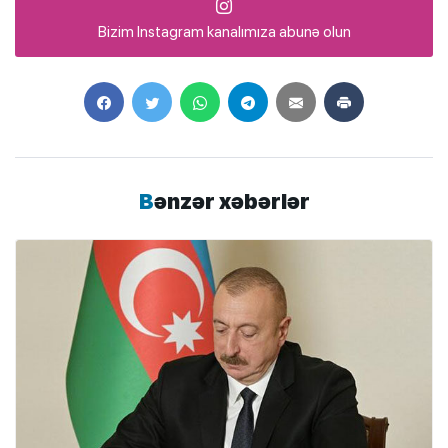
Bizim Instagram kanalımıza abunə olun
Bənzər xəbərlər