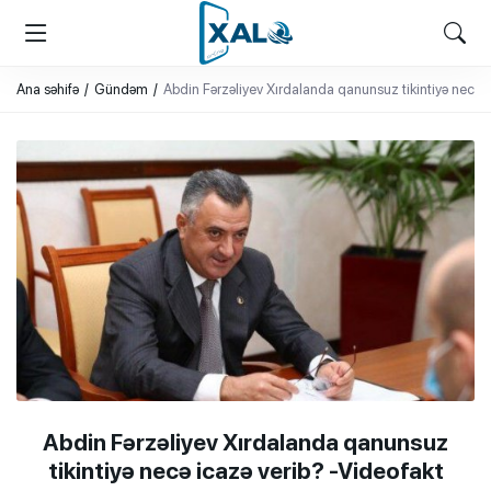
XALQ.ONLINE
ONLAYN PLATFORMA
Ana səhifə
Gündəm
Abdin Fərzəliyev Xırdalanda qanunsuz tikintiyə necə i
Abdin Fərzəliyev Xırdalanda qanunsuz
tikintiyə necə icazə verib? -Videofakt