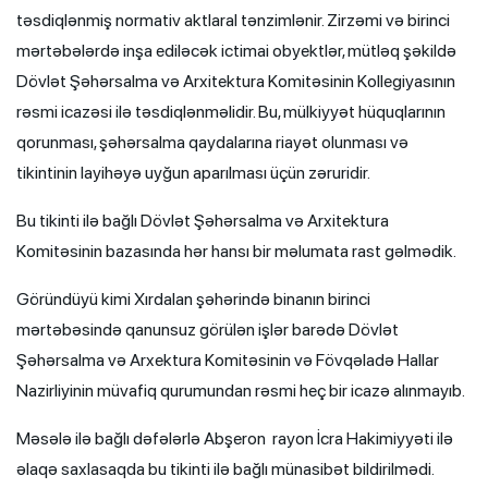
təsdiqlənmiş normativ aktlaral tənzimlənir. Zirzəmi və birinci
mərtəbələrdə inşa ediləcək ictimai obyektlər, mütləq şəkildə
Dövlət Şəhərsalma və Arxitektura Komitəsinin Kollegiyasının
rəsmi icazəsi ilə təsdiqlənməlidir. Bu, mülkiyyət hüquqlarının
qorunması, şəhərsalma qaydalarına riayət olunması və
tikintinin layihəyə uyğun aparılması üçün zəruridir.
Bu tikinti ilə bağlı Dövlət Şəhərsalma və Arxitektura
Komitəsinin bazasında hər hansı bir məlumata rast gəlmədik.
Göründüyü kimi Xırdalan şəhərində binanın birinci
mərtəbəsində qanunsuz görülən işlər barədə Dövlət
Şəhərsalma və Arxektura Komitəsinin və Fövqəladə Hallar
Nazirliyinin müvafiq qurumundan rəsmi heç bir icazə alınmayıb.
Məsələ ilə bağlı dəfələrlə Abşeron rayon İcra Hakimiyyəti ilə
əlaqə saxlasaqda bu tikinti ilə bağlı münasibət bildirilmədi.