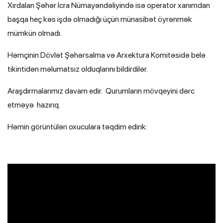
Xırdalan Şəhər İcra Nümayəndəliyində isə operator xanımdan
başqa heç kəs işdə olmadığı üçün münasibət öyrənmək
mümkün olmadı.
Həmçinin Dövlət Şəhərsalma və Arxektura Komitəsidə belə
tikintidən məlumatsız olduqlarını bildirdilər.
Araşdırmalarımız davam edir. Qurumların mövqeyini dərc
etməyə hazırıq.
Həmin görüntüləri oxuculara təqdim edirik: