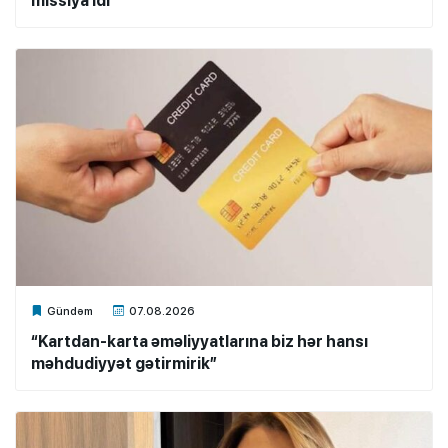
missiya idi
Xalq.Online
Gündəm
07.08.2026
“Kartdan-karta əməliyyatlarına biz hər hansı
məhdudiyyət gətirmirik”