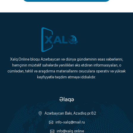
Xalq.Online
Xalq.Online bloqu Azərbaycan və dünya gündəminin əsas xəbərlərini,
həmçinin müxtəlif sahələrdə yenilikləri əks etdirən informasiyaları, o
Onlayn Platforma
cümlədən, təhlil və araşdırma materiallarını oxuculara operativ və yüksək
keyfiyyətlə təqdim etməyə iddialıdır.
Əlaqə
Azərbaycan Bakı, Azadlıq pr.82
info-xalq@mail.ru
info@xalq.online