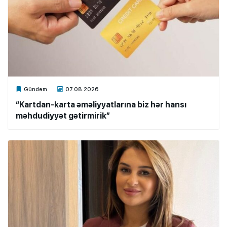
Xalq.Online
Gündəm
07.08.2026
“Kartdan-karta əməliyyatlarına biz hər hansı
məhdudiyyət gətirmirik”