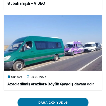
Ət bahalaşdı – VİDEO
Xalq.Online
Gündəm
05.08.2026
Azad edilmiş ərazilərə Böyük Qayıdış davam edir
DAHA ÇOX YÜKLƏ