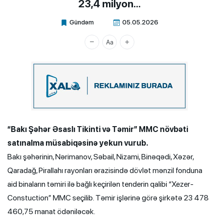
23,4 milyon…
Gündəm
05.05.2026
Xalq.Online
“Bakı Şəhər Əsaslı Tikinti və Təmir” MMC növbəti
satınalma müsabiqəsinə yekun vurub.
Bakı şəhərinin, Nərimanov, Səbail, Nizami, Binəqədi, Xəzər,
Qaradağ, Pirallahı rayonları ərazisində dövlət mənzil fonduna
aid binaların təmiri ilə bağlı keçirilən tenderin qalibi “Xezer-
Constuction” MMC seçilib. Təmir işlərinə görə şirkətə 23 478
460,75 manat ödəniləcək.