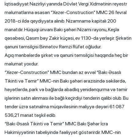
İqtisadiyyat Nazirliyi yanında Dövlət Vergi Xidmətinin reyestr
məlumatlarına əsasən “Xezer-Construction” MMC 26 fevral
2018-ci ildə qeydiyyata alınıb. Nizamnamə kapitalı 200
manatdır. Hüquqi ünvanı Bakı şəhəri Nizami rayonu, Keşlə
qəsəbəsi, Qasım bəy Zakir küçəsi, ev 1130-da yerləşir. Şirkətin
qanuni təmsilçisi Binnətov Rəmzi Rüfət oğludur.
Açıq mənbələrdə şirkət və qanuni təmsilçisi haqqında heç bir
məlumat yoxdur.
“Xezer-Construction” MMC bundan az əvvəl “Bakı Əsaslı
Tikinti və Təmir” MMC-nin Bakı şəhəri ərazisində səkilərdə,
həyətlərdə, park və bağlarda abadlıq yenidənqurma və təmir
işlərinin satın alınması ilə bağlı keçirdiyi tenderin qalibi olub. Bu
tender üzrə satınalma müqaviləsinin maliyyə dəyəri 61 087
536,21 manat təşkil edib.
“Bakı Əsaslı Tikinti və Təmir” MMC Bakı Şəhər İcra
Hakimiyyətinin tabeliyində faəliyyət göstərirdir. MMC-nin