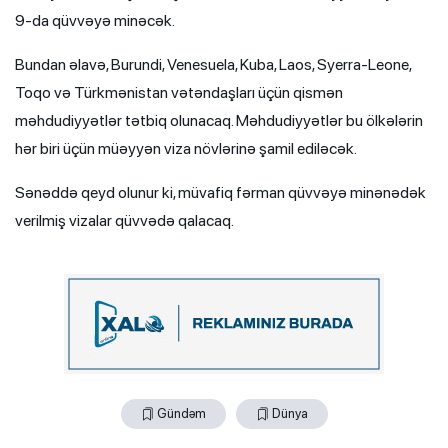
9-da qüvvəyə minəcək.
Bundan əlavə, Burundi, Venesuela, Kuba, Laos, Syerra-Leone,
Toqo və Türkmənistan vətəndaşları üçün qismən
məhdudiyyətlər tətbiq olunacaq. Məhdudiyyətlər bu ölkələrin
hər biri üçün müəyyən viza növlərinə şamil ediləcək.
Sənəddə qeyd olunur ki, müvafiq fərman qüvvəyə minənədək
verilmiş vizalar qüvvədə qalacaq.
Gündəm
Dünya