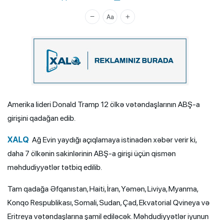
Xalq.Online
Amerika lideri Donald Tramp 12 ölkə vətəndaşlarının ABŞ-a
girişini qadağan edib.
XALQ
Ağ Evin yaydığı açıqlamaya istinadən xəbər verir ki,
daha 7 ölkənin sakinlərinin ABŞ-a girişi üçün qismən
məhdudiyyətlər tətbiq edilib.
Tam qadağa Əfqanıstan, Haiti, İran, Yəmən, Liviya, Myanma,
Konqo Respublikası, Somali, Sudan, Çad, Ekvatorial Qvineya və
Eritreya vətəndaşlarına şamil ediləcək. Məhdudiyyətlər iyunun