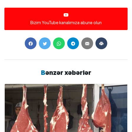
Bizim YouTube kanalımıza abunə olun
Bənzər xəbərlər