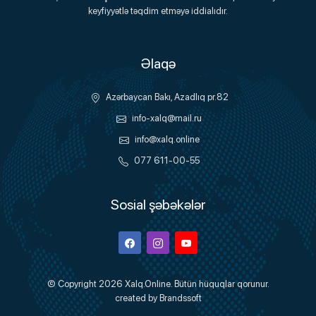
keyfiyyətlə təqdim etməyə iddialıdır.
Əlaqə
Azərbaycan Bakı, Azadlıq pr.82
info-xalq@mail.ru
info@xalq.online
077 611-00-55
Sosial şəbəkələr
Facebook
Instagram
Youtube
© Copyright 2026
Xalq.Online
. Bütün hüquqlar qorunur.
created by
Brandssoft