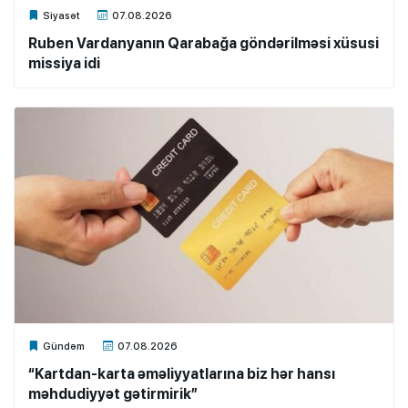
Xalq.Online
Siyasət
07.08.2026
Ruben Vardanyanın Qarabağa göndərilməsi xüsusi
missiya idi
Xalq.Online
Gündəm
07.08.2026
“Kartdan-karta əməliyyatlarına biz hər hansı
məhdudiyyət gətirmirik”