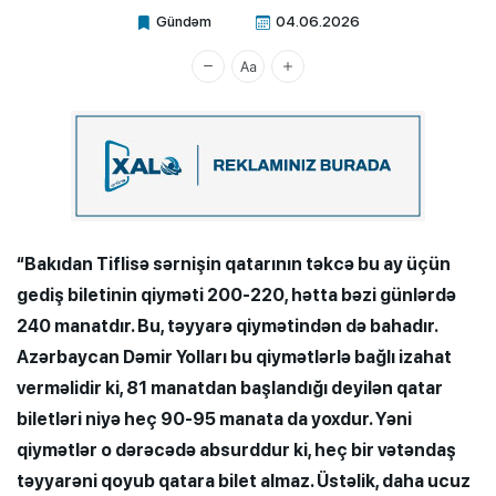
Gündəm
04.06.2026
Xalq.Online
“Bakıdan Tiflisə sərnişin qatarının təkcə bu ay üçün
gediş biletinin qiyməti 200-220, hətta bəzi günlərdə
240 manatdır. Bu, təyyarə qiymətindən də bahadır.
Azərbaycan Dəmir Yolları bu qiymətlərlə bağlı izahat
verməlidir ki, 81 manatdan başlandığı deyilən qatar
biletləri niyə heç 90-95 manata da yoxdur. Yəni
qiymətlər o dərəcədə absurddur ki, heç bir vətəndaş
təyyarəni qoyub qatara bilet almaz. Üstəlik, daha ucuz