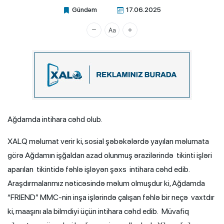
Gündəm
17.06.2025
Xalq.Online
Ağdamda intihara cəhd olub.
XALQ məlumat verir ki, sosial şəbəkələrdə yayılan məlumata
görə Ağdamın işğaldan azad olunmuş ərazilərində tikinti işləri
aparılan tikintidə fəhlə işləyən şəxs intihara cəhd edib.
Araşdırmalarımız nəticəsində məlum olmuşdur ki, Ağdamda
“FRIEND” MMC-nin inşa işlərində çalışan fəhlə bir neçə vaxtdır
ki, maaşını ala bilmdiyi üçün intihara cəhd edib. Müvafiq