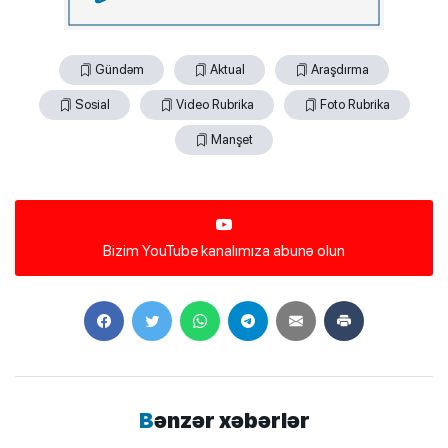
Gündəm
Aktual
Araşdırma
Sosial
Video Rubrika
Foto Rubrika
Manşet
Bizim YouTube kanalımıza abunə olun
Bənzər xəbərlər