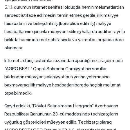
5.1.1. qurumun internet səhifəsi olduqda, həmin məlumatlardan
sərbəst istifadə edilməsini təmin etmək şərtilə, illik maliyyə
hesabatının və birləşdirilmiş (konsolidə edilmiş) maliyyə
hesabatlarının qanunla müəyyən edilmiş hallarda auditor rəyi ilə
birlikdə həmin internet səhifəsində və ya mətbu orqanda dərc
olunması;
İnternet axtarış sistemləri üzərindən apardığımız araşdırmada
“AGRO BEST” Qapalı Səhmdar Cəmiyyətinin son illər
büdcədən müəyyən səlahiyyətlərin yerinə yetirməsinə
baxmayaraq illik maliyyə hesabatları barədə heç bir məlumat
tapa bilmədik.
Qeyd edək ki, “Dövlət Satınalmaları Haqqında” Azərbaycan
Respublikası Qanununun 23-cü maddəsində təchizatçıların
uyğunluq göstəriciləri müəyyən edilib. Təchizatçı olaraq