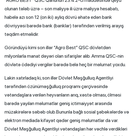
“AGRO BEST” QSC Qanunun 23.4.2-ci maddəsində qeyd
olunan tələb üzrə – son maliyyə ili üzrə maliyyə hesabatı,
habelə azı son 12 (on iki) aylıq dövrü əhatə edən bank
dövriyyəsi barədə bank (banklar) tərəfindən verilmiş arayış
təqdim etməlidir.
Göründüyü kimi son illər “Agro Best” QSC dövlətdən
milyonlarla manat dəyəri olan sifarişlər alıb. Amma QSC-nin
dövlətə ödədiyi vergilər barədə belə heç bir məlumat yoxdu.
Lakin xatırladaq ki, son illər Dövlət Məşğulluq Agentliyi
tərəfindən özünüməşğulluq proqramı çərçivəsində
vətəndaşlara verilən heyvanların arıq, xəstə olması, ölməsi
barədə yayılan məlumatlar geniş ictimaiyyət arasında
müzakirələrə səbəb olub.Bununla bağlı sosial şəbəkələrdə və
elektron mediada kifayət qədər geniş məlumatlar da var.
Dövlət Məşğulluq Agentliyi vətəndaşları hər vəchlə verdikləri