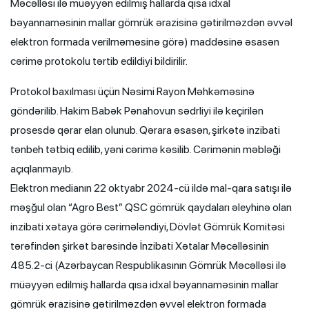
Məcəlləsi ilə müəyyən edilmiş hallarda qısa idxal
bəyannaməsinin mallar gömrük ərazisinə gətirilməzdən əvvəl
elektron formada verilməməsinə görə) maddəsinə əsasən
cərimə protokolu tərtib edildiyi bildirilir.
Protokol baxılması üçün Nəsimi Rayon Məhkəməsinə
göndərilib. Hakim Babək Pənahovun sədrliyi ilə keçirilən
prosesdə qərar elan olunub. Qərara əsasən, şirkətə inzibati
tənbeh tətbiq edilib, yəni cərimə kəsilib. Cərimənin məbləği
açıqlanmayıb.
Elektron medianın 22 oktyabr 2024-cü ildə mal-qara satışı ilə
məşğul olan “Agro Best” QSC gömrük qaydaları əleyhinə olan
inzibati xətaya görə cərimələndiyi, Dövlət Gömrük Komitəsi
tərəfindən şirkət barəsində İnzibati Xətalar Məcəlləsinin
485.2-ci (Azərbaycan Respublikasının Gömrük Məcəlləsi ilə
müəyyən edilmiş hallarda qısa idxal bəyannaməsinin mallar
gömrük ərazisinə gətirilməzdən əvvəl elektron formada