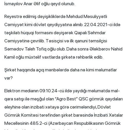
İsmayılov Anar Əlif oğlu qeyd olunub.
Reyestrə edilmiş dəyişikliklərdə Məhdud Məsuliyyətli
Cəmiyyət kimi dövlət qeydiyyatına alınıb. 22.04.2021-ci ildə
təşkilatı hüquqi formasını dəyişərək Qapalı Səhmdar
Cəmiyyətinə çevrilib. Təsisçisi və ilk qanuni təmsilçisi
Səmədov Taleh Tofiq oğlu olub. Daha sonra Ələkbərov Nahid
Kamil oğlu müxtəlif vaxtlarda şirkətə rəhbərlik edib.
Şirkət haqqında açıq mənbələrdə daha nə kimi məlumatlar
var?
Elektron medianın 09.10.24-cü ildə yaydığı məlumatda mal-
qara satışı ilə məşğul olan “Agro Best” QSC gömrük qaydaları
əleyhinə olan inzibati xətaya görə cərimələndiyi, Dövlət
Gömrük Komitəsi tərəfindən şirkət barəsində İnzibati Xətalar
Məcəlləsinin 485.2-ci (Azərbaycan Respublikasının Gömrük