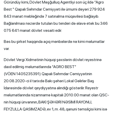
Göründüy kimi, Dövlət Məşğulluq Agentliyi son üç ildə “Agro
Best ” Qapalı Səhmdar Cəmiyyəti ilə ümumi dəyəri 279 924
843 manat məbləğində 7 satınalma müqaviləsi bağlayıb.
Bağlanılması nəzərdə tutulan bu tenderi də əlavə etək bu 346
075 641 manat dövlət vəsaiti edir.
Bəs bu şirkət haqqında açıq mənbələrdə nə kimi məlumatlar
var.
Dövlət Vergi Xidmətinin hüquqi şəxslərin dövlət reyestrinə
daxil edilmiş məlumatlarında “AGRO BEST”
(VÖEN:1405235391) Qapalı Səhmdar Cəmiyyətinin
20.08.2020-ci il tarixdə Bakı şəhəri Lokal Gəlirlər Baş
İdarəsində dövlət qeydiyyatına alındığı göstərilir. Reyestr
məlumatlarında nizamnamə kapitalı 2010.00 manat olan QSC-
nin hüquqi ünvanının, BAKI ŞƏHƏRİ NƏSİMİ RAYONU,
FEYZULLA QASIMZADƏ, ev 1, m. 48, qanuni təmsilçisi kimi isə