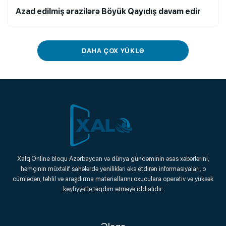
Azad edilmiş ərazilərə Böyük Qayıdış davam edir
DAHA ÇOX YÜKLƏ
Xalq.Online
Xalq.Online bloqu Azərbaycan və dünya gündəminin əsas xəbərlərini,
həmçinin müxtəlif sahələrdə yenilikləri əks etdirən informasiyaları, o
Onlayn Platforma
cümlədən, təhlil və araşdırma materiallarını oxuculara operativ və yüksək
keyfiyyətlə təqdim etməyə iddialıdır.