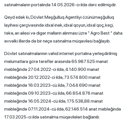
satınalmaların portalında 14.05.2026-cı ildə dərc edilmişdir.
Qeyd edək ki, Dövlət Məşğulluq Agentliyi özünüməşğulluq
layihəsi çərçivəsində idxal inək, idxal qoyun, idxal qoç, keçi,
təkə, arı ailəsi və digər malların alınması üzrə ” Agro Best ” daha
əvvəlki illərdə də bir neçə satınalma müqaviləsi bağlayıb.
Dövlət satınalmalarının vahid internet portalına yerləşdirilmiş
məlumatlara görə tərəflər arasında 65.987.525 manat
məbləğində 27.04.2022-ci ildə, 4.140.900 manat
məbləğində 20.12.2022-ci ildə, 73.574.800 manat
məbləğində 16.03.2023-cü ildə, 7.044.690 manat
məbləğində 09.10.2023-cü ildə, 66.854.876 manat
məbləğində 16.05.2024-cü ildə, 175.538,88 manat
məbləğində 07.11.2024-cü ildə, 62.146.514 anat məbləğində
17.03.2025-ci ildə satınalma müqavilələri bağlanıb.