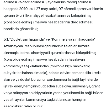
edilməsi və dərc edilməsi Qaydaları”nın təsdiq edilməsi
haqqında 2010-cu il 27 may tarixli, 97 nömrəli qərarı var. Həmin
qərarın 5-ci ( İllik maliyyə hesabatlarının və birləşdirilmiş
(konsolidə edilmiş) maliyyə hesabatlarının dərc edilməsi)
bəndində göstərilir ki;
5.1. “Dövlət sirri haqqında” və “Kommersiya sirri haqqında”
Azərbaycan Respublikası qanunlarının tələbləri nəzərə
alınmaqla, ictimai əhəmiyyətli qurumlardan və birləşdirilmiş
(konsolidə edilmiş) maliyyə hesabatlarını hazırlayan
kommersiya təşkilatlarından (mikro və kiçik sahibkarlıq
subyektləri istisna olmaqla), habelə dövlət zəmanəti ilə kredit
alan və ya dövlət borcunun xərclənməsi ilə bağlı layihələrdə
iştirak edən, həmçinin büdcədən subsidiya, subvensiya, qrant
və ya müəyyən səlahiyyətlərin yerinə yetirilməsi ilə bağlı büdcə
vəsaiti ayrılan kommersiya təşkilatlarından həmçinin
aşağıdakılar tələb olunur: