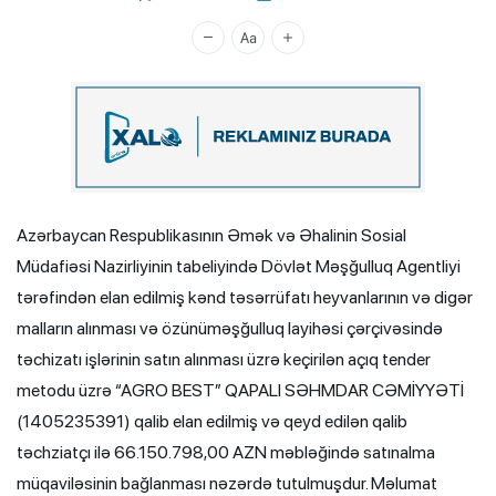
Xalq.Online
Azərbaycan Respublikasının Əmək və Əhalinin Sosial
Müdafiəsi Nazirliyinin tabeliyində Dövlət Məşğulluq Agentliyi
tərəfindən elan edilmiş kənd təsərrüfatı heyvanlarının və digər
malların alınması və özünüməşğulluq layihəsi çərçivəsində
təchizatı işlərinin satın alınması üzrə keçirilən açıq tender
metodu üzrə “AGRO BEST” QAPALI SƏHMDAR CƏMİYYƏTİ
(1405235391) qalib elan edilmiş və qeyd edilən qalib
təchziatçı ilə 66.150.798,00 AZN məbləğində satınalma
müqaviləsinin bağlanması nəzərdə tutulmuşdur. Məlumat