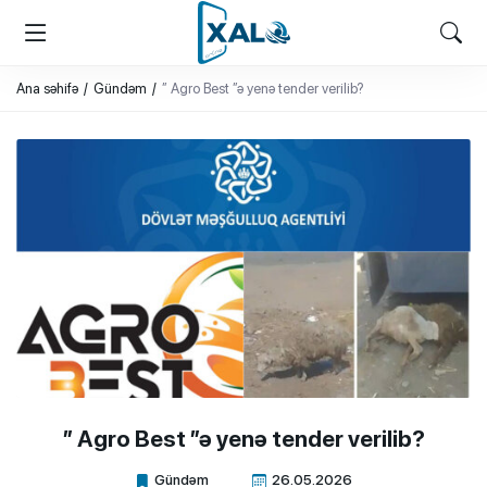
XALQ.ONLINE
ONLAYN PLATFORMA
Ana səhifə
Gündəm
” Agro Best ”ə yenə tender verilib?
” Agro Best ”ə yenə tender verilib?
Gündəm
26.05.2026