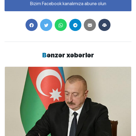
Bizim Facebook kanalımıza abunə olun
Bənzər xəbərlər