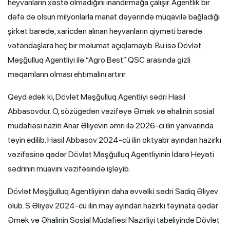
heyvanların xəstə olmadığını inandırmağa çalışır. Agentlik bir
dəfə də olsun milyonlarla manat dəyərində müqavilə bağladığı
şirkət barədə, xaricdən alınan heyvanların qiyməti barədə
vətəndaşlara heç bir məlumat açıqlamayıb. Bu isə Dövlət
Məşğulluq Agentliyi ilə “Agro Best” QSC arasında gizli
məqamların olması ehtimalını artırır.
Qeyd edək ki, Dövlət Məşğulluq Agentliyi sədri Hasil
Abbasovdur. O, sözügedən vəzifəyə Əmək və əhalinin sosial
müdafiəsi naziri Anar Əliyevin əmri ilə 2026-cı ilin yanvarında
təyin edilib. Hasil Abbasov 2024-cü ilin oktyabr ayından hazırkı
vəzifəsinə qədər Dövlət Məşğulluq Agentliyinin İdarə Heyəti
sədrinin müavini vəzifəsində işləyib.
Dövlət Məşğulluq Agentliyinin daha əvvəlki sədri Sadiq Əliyev
olub. S.Əliyev 2024-cü ilin may ayından hazırkı təyinata qədər
Əmək və Əhalinin Sosial Müdafiəsi Nazirliyi tabeliyində Dövlət