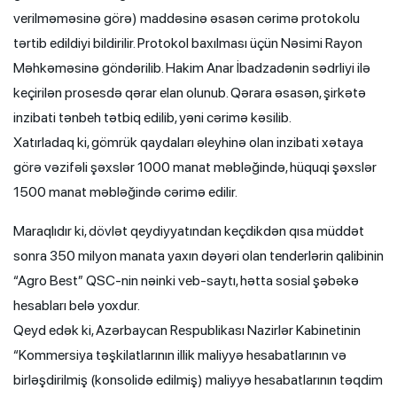
verilməməsinə görə) maddəsinə əsasən cərimə protokolu
tərtib edildiyi bildirilir. Protokol baxılması üçün Nəsimi Rayon
Məhkəməsinə göndərilib. Hakim Anar İbadzadənin sədrliyi ilə
keçirilən prosesdə qərar elan olunub. Qərara əsasən, şirkətə
inzibati tənbeh tətbiq edilib, yəni cərimə kəsilib.
Xatırladaq ki, gömrük qaydaları əleyhinə olan inzibati xətaya
görə vəzifəli şəxslər 1000 manat məbləğində, hüquqi şəxslər
1500 manat məbləğində cərimə edilir.
Maraqlıdır ki, dövlət qeydiyyatından keçdikdən qısa müddət
sonra 350 milyon manata yaxın dəyəri olan tenderlərin qalibinin
“Agro Best” QSC-nin nəinki veb-saytı, hətta sosial şəbəkə
hesabları belə yoxdur.
Qeyd edək ki, Azərbaycan Respublikası Nazirlər Kabinetinin
“Kommersiya təşkilatlarının illik maliyyə hesabatlarının və
birləşdirilmiş (konsolidə edilmiş) maliyyə hesabatlarının təqdim