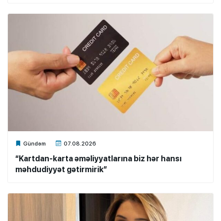
Xalq.Online
Gündəm
07.08.2026
“Kartdan-karta əməliyyatlarına biz hər hansı
məhdudiyyət gətirmirik”