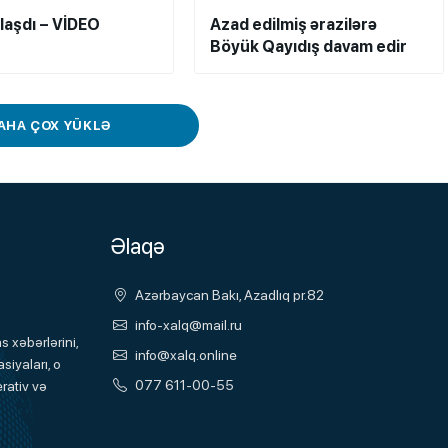
laşdı – VİDEO
Azad edilmiş ərazilərə
Böyük Qayıdış davam edir
AHA ÇOX YÜKLƏ
Əlaqə
Azərbaycan Bakı, Azadlıq pr.82
info-xalq@mail.ru
 xəbərlərini,
info@xalq.online
siyaları, o
077 611-00-55
rativ və