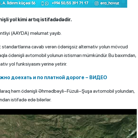
i yol kimi artıq istifadədədir.
ntliyi (AAYDA) məlumat yayıb.
vlət standartlarına cavab verən ödənişsiz alternativ yolun mövcud
aqla ödənişli avtomobil yolunun istismarı mümkündür. Bu baxımdan,
v yol funksiyasını yerinə yetirir.
жно доехать и по платной дороге – ВИДЕО
ılı olaraq həm ödənişli Əhmədbəyli–Füzuli–Şuşa avtomobil yolundan,
dan istifadə edə bilərlər.