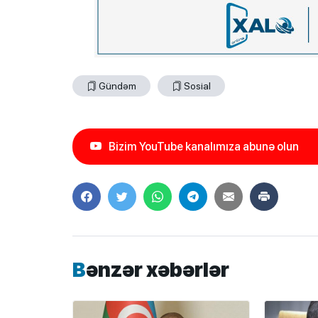
Gündəm
Sosial
Bizim YouTube kanalımıza abunə olun
Bənzər xəbərlər