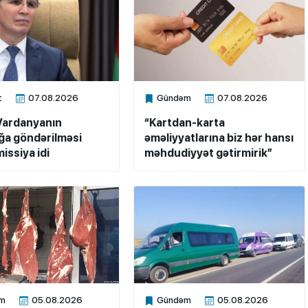
t
07.08.2026
Gündəm
07.08.2026
ne
Xalq.Online
Vardanyanın
“Kartdan-karta
a göndərilməsi
əməliyyatlarına biz hər hansı
issiya idi
məhdudiyyət gətirmirik”
m
05.08.2026
Gündəm
05.08.2026
ne
Xalq.Online