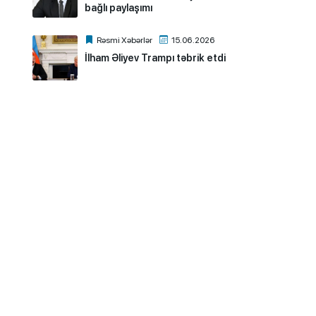
bağlı paylaşımı
Rəsmi Xəbərlər
15.06.2026
İlham Əliyev Trampı təbrik etdi