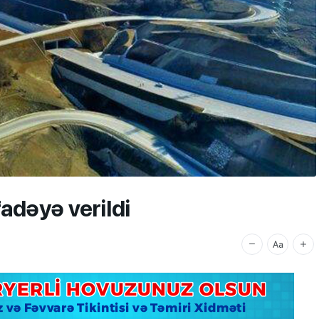
fadəyə verildi