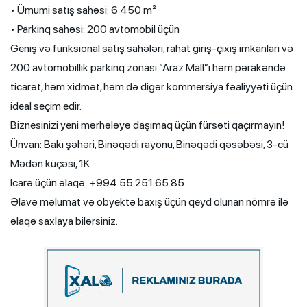
• Ümumi satış sahəsi: 6 450 m²
• Parkinq sahəsi: 200 avtomobil üçün
Geniş və funksional satış sahələri, rahat giriş-çıxış imkanları və
200 avtomobillik parkinq zonası “Araz Mall”ı həm pərakəndə
ticarət, həm xidmət, həm də digər kommersiya fəaliyyəti üçün
ideal seçim edir.
Biznesinizi yeni mərhələyə daşımaq üçün fürsəti qaçırmayın!
Ünvan: Bakı şəhəri, Binəqədi rayonu, Binəqədi qəsəbəsi, 3-cü
Mədən küçəsi, 1K
İcarə üçün əlaqə: +994 55 251 65 85
Əlavə məlumat və obyektə baxış üçün qeyd olunan nömrə ilə
əlaqə saxlaya bilərsiniz.