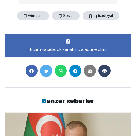
Gündəm
Sosial
İqtisadiyyat
Bizim Facebook kanalımıza abunə olun
Bənzər xəbərlər