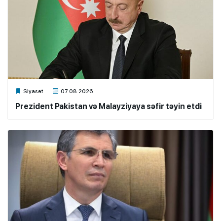
Xalq.Online
Siyasət
07.08.2026
Prezident Pakistan və Malayziyaya səfir təyin etdi