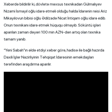
Xəbərdə bildirilir ki, dövlətə məxsus texnikadan Gülmalıyev
Nizami İsmayıl oğlu idarə etməli olduğu halda İdarənin rəisi Ariz
Mikayılovun bibisi oğlu Ədilzadə Nicat İntiqam oğlu idarə edib.
Onun texnikanı idarə etmək hüququ olmayıb. Söküntü işləri
aparılan zaman dəyəri 100 min AZN-dən artıq olan texnika
tamam yanıb.
“Yeni Sabah”ın əldə etdiyi xəbər görə, hadisə ilə bağlı hazırda
Daxili İşlər Nazirliyinin Təhqiqat İdarəsinin əməkdaşları
tərəfindən araşdırma aparılır.