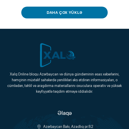
DAHA ÇOX YÜKLƏ
Xalq.Online
Xalq.Online bloqu Azərbaycan və dünya gündəminin əsas xəbərlərini,
həmçinin müxtəlif sahələrdə yenilikləri əks etdirən informasiyaları, o
Onlayn Platforma
cümlədən, təhlil və araşdırma materiallarını oxuculara operativ və yüksək
keyfiyyətlə təqdim etməyə iddialıdır.
Əlaqə
Azərbaycan Bakı, Azadlıq pr.82