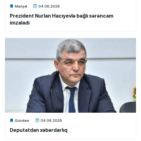
Xalq.Online
Manşet
04.08.2026
Prezident Nurlan Hacıyevlə bağlı sərəncam
imzaladı
Xalq.Online
Gündəm
04.08.2026
Deputatdan xəbərdarlıq