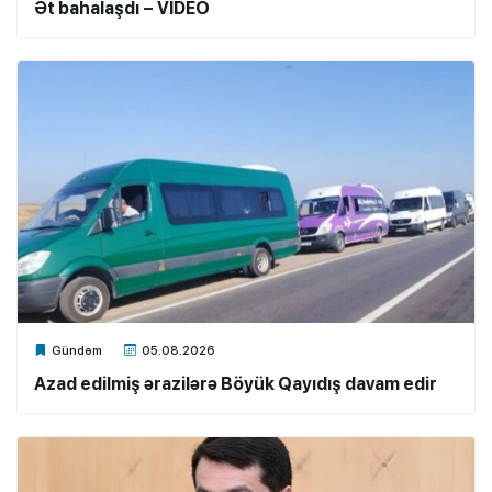
Ət bahalaşdı – VİDEO
Xalq.Online
Gündəm
05.08.2026
Azad edilmiş ərazilərə Böyük Qayıdış davam edir