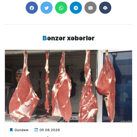
Bənzər xəbərlər
Xalq.Online
Gündəm
05.08.2026