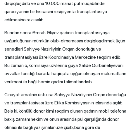
dəqiqləşdirib və ona 10.000 manat pul müqabilində
qaraciyərinin bir hissəsini resipiyentə transplantasiya
edilməsinə razı salıb.
Bundan sonra Əmrah Əliyev qadının transplantasiyaya
uyğunluğunun mümkün olub-olmamasını dəqiqləşdirmək üçün
sənədləri Səhiyyə Nazirliyinin Orqan donorluğu və
transplantasiyası üzrə Koordinasiya Mərkəzinə təqdim edib.
Bu zaman o, komissiya üzvlərinə guya Xalidə Qurbanəliyevanı
əvvəllər tanıdığı barədə həqiqətə uyğun olmayan məlumatların
verilməsi ilə bağlı həmin qadını təlimatlandırıb.
Cinayət əməlinin üstü isə Səhiyyə Nazirliyinin Orqan donorluğu
və transplantasiyası üzrə Etika Komissiyasının iclasında açılıb.
Belə ki, könüllü donor kimi təqdim olunan qadının mobil telefona
baxış zamanı həkim və onun arasında pul qarşılığında donor
olması ilə bağlı yazışmalar üzə çıxıb, buna görə də