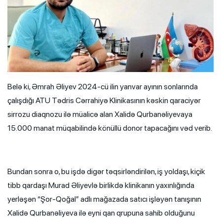
Belə ki, Əmrah Əliyev 2024-cü ilin yanvar ayının sonlarında
çalışdığı ATU Tədris Cərrahiyə Klinikasının kəskin qaraciyər
sirrozu diaqnozu ilə müalicə alan Xalidə Qurbanəliyevaya
15.000 manat müqabilində könüllü donor tapacağını vəd verib.
Bundan sonra o, bu işdə digər təqsirləndirilən, iş yoldaşı, kiçik
tibb qardaşı Murad Əliyevlə birlikdə klinikanın yaxınlığında
yerləşən “Şor-Qoğal” adlı mağazada satıcı işləyən tanışının
Xalidə Qurbanəliyeva ilə eyni qan qrupuna sahib olduğunu