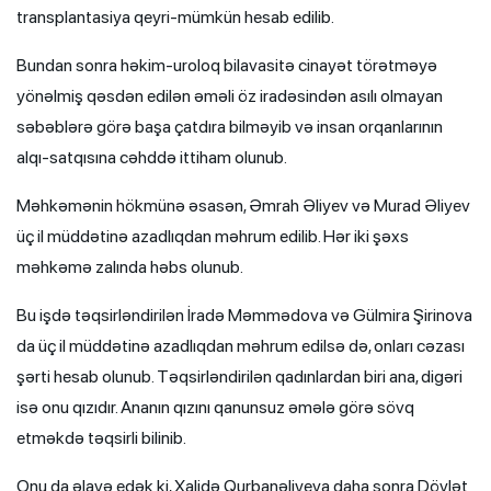
transplantasiya qeyri-mümkün hesab edilib.
Bundan sonra həkim-uroloq bilavasitə cinayət törətməyə
yönəlmiş qəsdən edilən əməli öz iradəsindən asılı olmayan
səbəblərə görə başa çatdıra bilməyib və insan orqanlarının
alqı-satqısına cəhddə ittiham olunub.
Məhkəmənin hökmünə əsasən, Əmrah Əliyev və Murad Əliyev
üç il müddətinə azadlıqdan məhrum edilib. Hər iki şəxs
məhkəmə zalında həbs olunub.
Bu işdə təqsirləndirilən İradə Məmmədova və Gülmira Şirinova
da üç il müddətinə azadlıqdan məhrum edilsə də, onları cəzası
şərti hesab olunub. Təqsirləndirilən qadınlardan biri ana, digəri
isə onu qızıdır. Ananın qızını qanunsuz əmələ görə sövq
etməkdə təqsirli bilinib.
Onu da əlavə edək ki, Xalidə Qurbanəliyeva daha sonra Dövlət