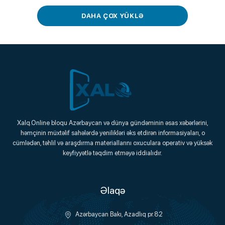
DAHA ÇOX YÜKLƏ
Xalq.Online
Xalq.Online bloqu Azərbaycan və dünya gündəminin əsas xəbərlərini,
həmçinin müxtəlif sahələrdə yenilikləri əks etdirən informasiyaları, o
Onlayn Platforma
cümlədən, təhlil və araşdırma materiallarını oxuculara operativ və yüksək
keyfiyyətlə təqdim etməyə iddialıdır.
Əlaqə
Azərbaycan Bakı, Azadlıq pr.82