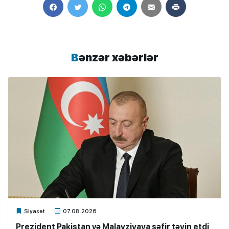
Bənzər xəbərlər
Xalq.Online
Siyasət
07.08.2026
Prezident Pakistan və Malayziyaya səfir təyin etdi