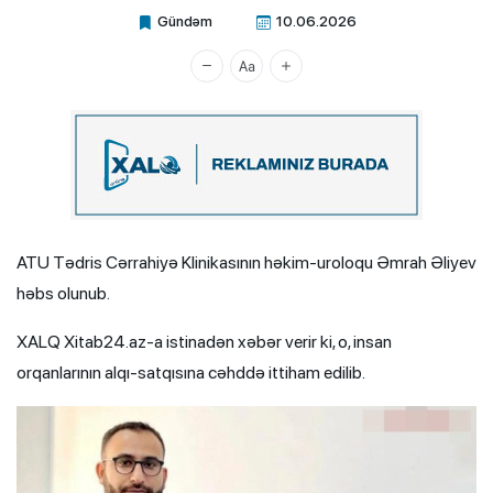
Gündəm
10.06.2026
Xalq.Online
ATU Tədris Cərrahiyə Klinikasının həkim-uroloqu Əmrah Əliyev
həbs olunub.
XALQ Xitab24.az-a istinadən xəbər verir ki, o, insan
orqanlarının alqı-satqısına cəhddə ittiham edilib.