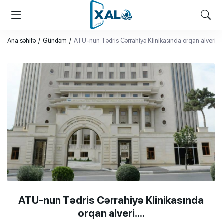
XALQ.ONLINE
ONLAYN PLATFORMA
Ana səhifə
Gündəm
ATU-nun Tədris Cərrahiyə Klinikasında orqan alveri….
ATU-nun Tədris Cərrahiyə Klinikasında
orqan alveri….