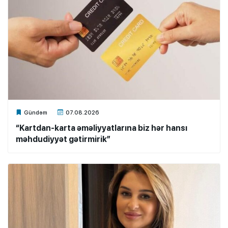
Xalq.Online
Gündəm
07.08.2026
“Kartdan-karta əməliyyatlarına biz hər hansı
məhdudiyyət gətirmirik”