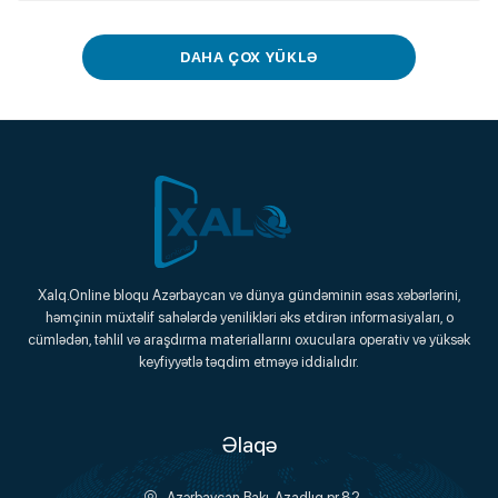
DAHA ÇOX YÜKLƏ
Xalq.Online
Xalq.Online bloqu Azərbaycan və dünya gündəminin əsas xəbərlərini,
həmçinin müxtəlif sahələrdə yenilikləri əks etdirən informasiyaları, o
Onlayn Platforma
cümlədən, təhlil və araşdırma materiallarını oxuculara operativ və yüksək
keyfiyyətlə təqdim etməyə iddialıdır.
Əlaqə
Azərbaycan Bakı, Azadlıq pr.82