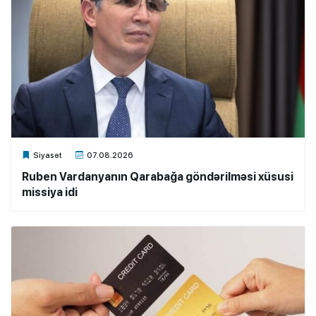
Xalq.Online
Siyasət
07.08.2026
Ruben Vardanyanın Qarabağa göndərilməsi xüsusi
missiya idi