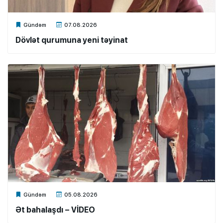
Xalq.Online
Gündəm
07.08.2026
Dövlət qurumuna yeni təyinat
Xalq.Online
Gündəm
05.08.2026
Ət bahalaşdı – VİDEO