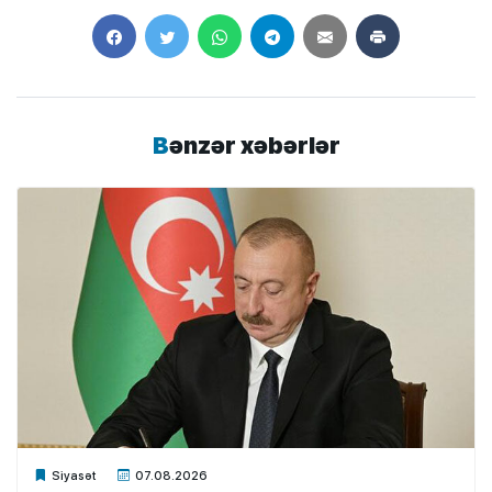
Bənzər xəbərlər
Xalq.Online
Siyasət
07.08.2026