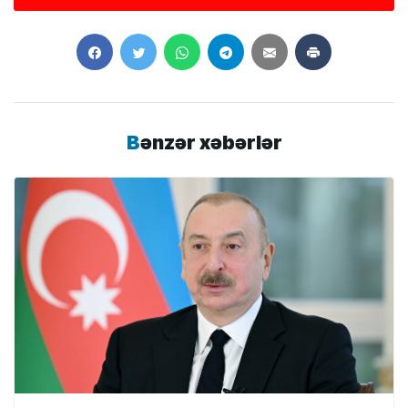
Bənzər xəbərlər