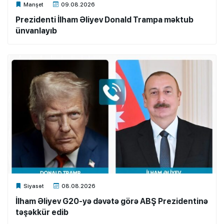
Xalq.Online
Manşet
09.08.2026
Prezidenti İlham Əliyev Donald Trampa məktub
ünvanlayıb
Xalq.Online
Siyasət
08.08.2026
İlham Əliyev G20-yə dəvətə görə ABŞ Prezidentinə
təşəkkür edib