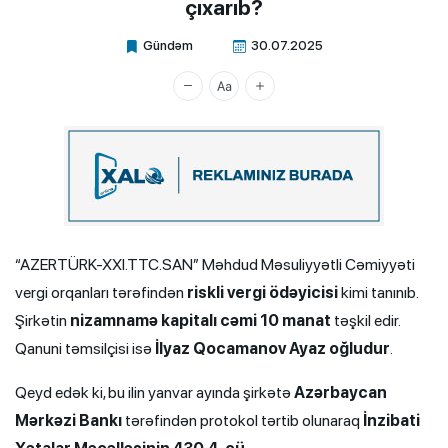
çıxarıb?
Gündəm
30.07.2025
Xalq.Online
“AZERTÜRK-XXI.TTC.SAN” Məhdud Məsuliyyətli Cəmiyyəti
vergi orqanları tərəfindən
riskli vergi ödəyicisi
kimi tanınıb.
Şirkətin
nizamnamə kapitalı cəmi 10 manat
təşkil edir.
Qanuni təmsilçisi isə
İlyaz Qocamanov Ayaz oğludur
.
Qeyd edək ki, bu ilin yanvar ayında şirkətə
Azərbaycan
Mərkəzi Bankı
tərəfindən protokol tərtib olunaraq
İnzibati