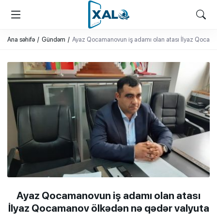
XALQ.ONLINE
ONLAYN PLATFORMA
Ana səhifə
Gündəm
Ayaz Qocamanovun iş adamı olan atası İlyaz Qocaman
Ayaz Qocamanovun iş adamı olan atası
İlyaz Qocamanov ölkədən nə qədər valyuta