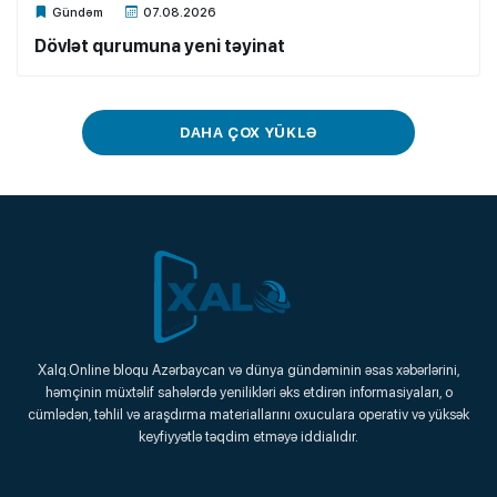
Xalq.Online
Gündəm
07.08.2026
Dövlət qurumuna yeni təyinat
DAHA ÇOX YÜKLƏ
Xalq.Online
Xalq.Online bloqu Azərbaycan və dünya gündəminin əsas xəbərlərini,
həmçinin müxtəlif sahələrdə yenilikləri əks etdirən informasiyaları, o
Onlayn Platforma
cümlədən, təhlil və araşdırma materiallarını oxuculara operativ və yüksək
keyfiyyətlə təqdim etməyə iddialıdır.