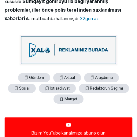
xüsusilə
Sumqayıt gömrüyü ilə bağlı yaranmış
problemlər, illər öncə polis tərəfindən saxlanılması
xəbərləri
ilə mətbuatda hallanmışdı.
32gun.az
Gündəm
Aktual
Araşdırma
Sosial
İqtisadiyyat
Redaktorun Seçimi
Manşet
Bizim YouTube kanalımıza abunə olun