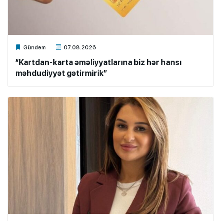
Xalq.Online
Gündəm
07.08.2026
“Kartdan-karta əməliyyatlarına biz hər hansı
məhdudiyyət gətirmirik”