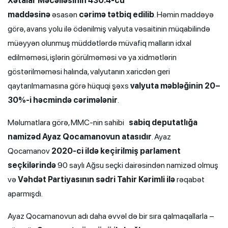
Xətalar Məcəlləsinin 430.4-cü
maddəsinə
əsasən
cərimə tətbiq edilib
. Həmin maddəyə
görə, avans yolu ilə ödənilmiş valyuta vəsaitinin müqabilində
müəyyən olunmuş müddətlərdə müvafiq malların idxal
edilməməsi, işlərin görülməməsi və ya xidmətlərin
göstərilməməsi halında, valyutanın xaricdən geri
qaytarılmamasına görə hüquqi şəxs
valyuta məbləğinin 20–
30%-i həcmində cərimələnir
.
Məlumatlara görə, MMC-nin sahibi
sabiq deputatlığa
namizəd Ayaz Qocamanovun atasıdır
. Ayaz
Qocamanov
2020-ci ildə keçirilmiş parlament
seçkilərində
90 saylı Ağsu seçki dairəsindən namizəd olmuş
və
Vəhdət Partiyasının sədri Tahir Kərimli ilə
rəqabət
aparmışdı.
Ayaz Qocamanovun adı daha əvvəl də bir sıra qalmaqallarla –