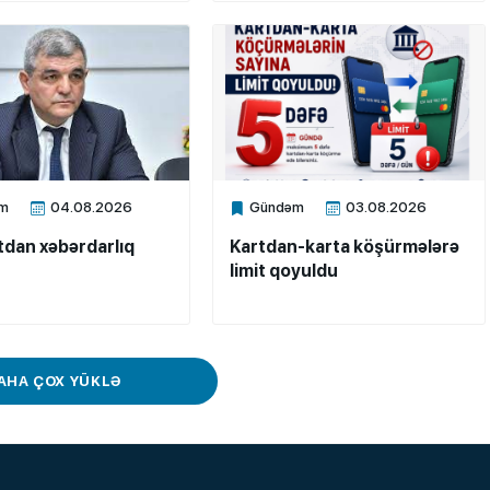
m
04.08.2026
Gündəm
03.08.2026
ne
Xalq.Online
dan xəbərdarlıq
Kartdan-karta köşürmələrə
limit qoyuldu
AHA ÇOX YÜKLƏ