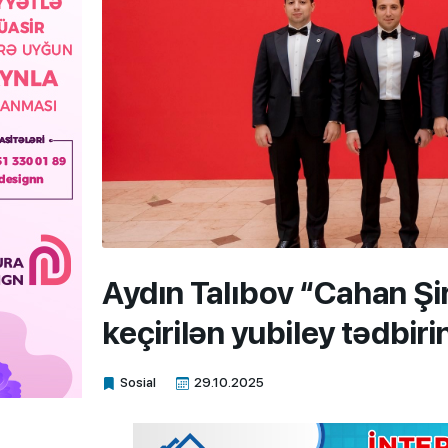
Aydın Talıbov “Cahan Ş
keçirilən yubiley tədbiri
Sosial
29.10.2025
Xalq.Online