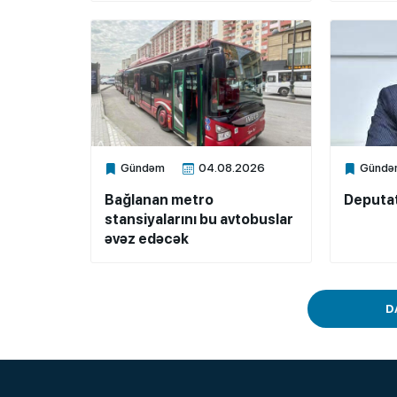
Gündəm
04.08.2026
Gündə
Xalq.Online
Xalq.Onli
Bağlanan metro
Deputat
stansiyalarını bu avtobuslar
əvəz edəcək
D