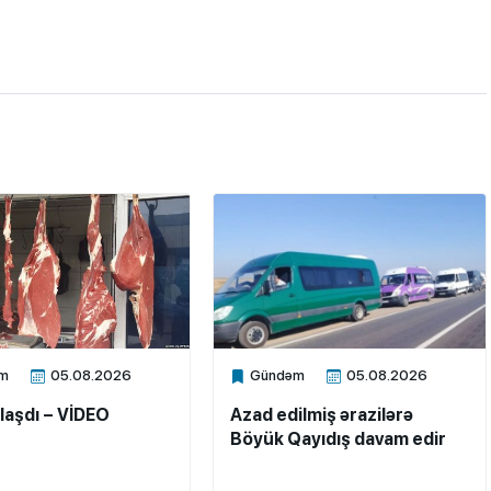
m
05.08.2026
Gündəm
05.08.2026
ne
Xalq.Online
laşdı – VİDEO
Azad edilmiş ərazilərə
Böyük Qayıdış davam edir