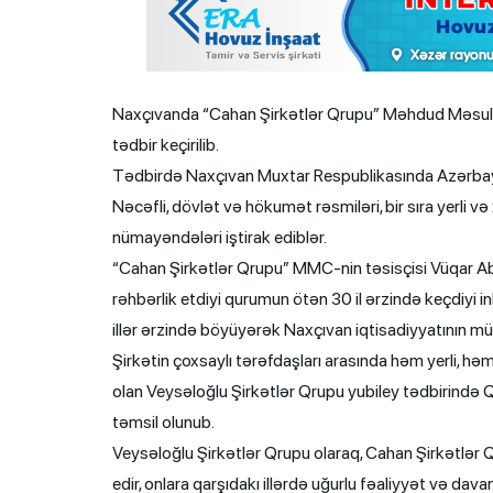
Naxçıvanda “Cahan Şirkətlər Qrupu” Məhdud Məsuliyy
tədbir keçirilib.
Tədbirdə Naxçıvan Muxtar Respublikasında Azərbayc
Nəcəfli, dövlət və hökumət rəsmiləri, bir sıra yerli və 
nümayəndələri iştirak ediblər.
“Cahan Şirkətlər Qrupu” MMC-nin təsisçisi Vüqar Abba
rəhbərlik etdiyi qurumun ötən 30 il ərzində keçdiyi 
illər ərzində böyüyərək Naxçıvan iqtisadiyyatının mü
Şirkətin çoxsaylı tərəfdaşları arasında həm yerli, hə
olan Veysəloğlu Şirkətlər Qrupu yubiley tədbirində Qr
təmsil olunub.
Veysəloğlu Şirkətlər Qrupu olaraq, Cahan Şirkətlər
edir, onlara qarşıdakı illərdə uğurlu fəaliyyət və davam