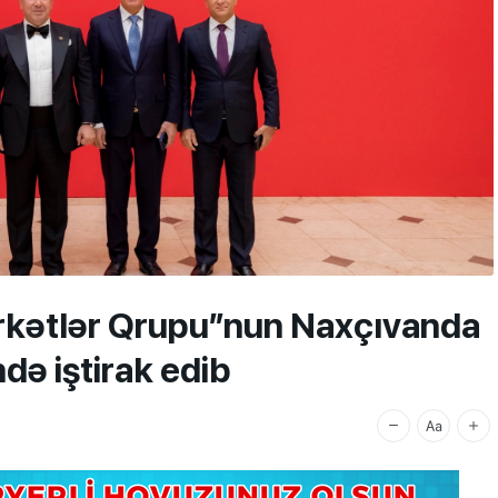
irkətlər Qrupu”nun Naxçıvanda
ndə iştirak edib