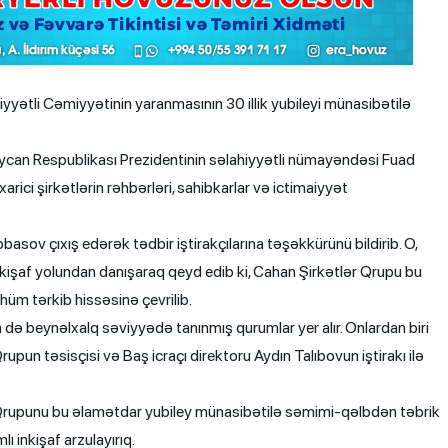
ətli Cəmiyyətinin yaranmasının 30 illik yubileyi münasibətilə
an Respublikası Prezidentinin səlahiyyətli nümayəndəsi Fuad
xarici şirkətlərin rəhbərləri, sahibkarlar və ictimaiyyət
sov çıxış edərək tədbir iştirakçılarına təşəkkürünü bildirib. O,
inkişaf yolundan danışaraq qeyd edib ki, Cahan Şirkətlər Qrupu bu
hüm tərkib hissəsinə çevrilib.
m də beynəlxalq səviyyədə tanınmış qurumlar yer alır. Onlardan biri
upun təsisçisi və Baş icraçı direktoru Aydın Talıbovun iştirakı ilə
 Qrupunu bu əlamətdar yubiley münasibətilə səmimi-qəlbdən təbrik
lı inkişaf arzulayırıq.