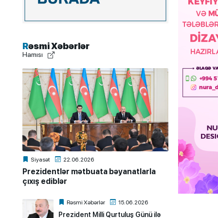
Rəsmi Xəbərlər
Hamısı
Siyasət
22.06.2026
Prezidentlər mətbuata bəyanatlarla
çıxış ediblər
Rəsmi Xəbərlər
15.06.2026
Prezident Milli Qurtuluş Günü ilə