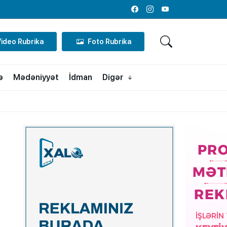
Facebook
Instagram
Youtube
Video Rubrika
Foto Rubrika
ə
Mədəniyyət
İdman
Digər