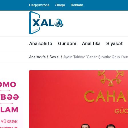
Haqqımızda
Əlaqə
Reklam
XALQ.ONLINE
ONLAYN PLATFORMA
Ana səhifə
Gündəm
Analitika
Siyasət
Ana səhifə
Sosial
Aydın Talıbov “Cahan Şirkətlər Qrupu”nun