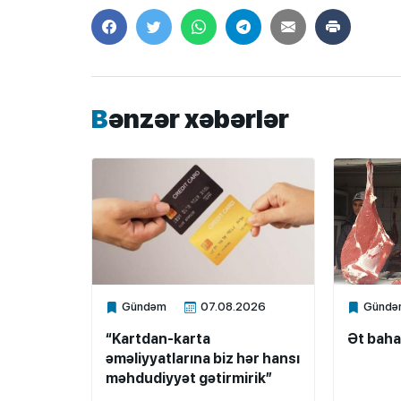
Bənzər xəbərlər
Gündəm
07.08.2026
Gündə
Xalq.Online
Xalq.Onli
“Kartdan-karta
Ət baha
əməliyyatlarına biz hər hansı
məhdudiyyət gətirmirik”