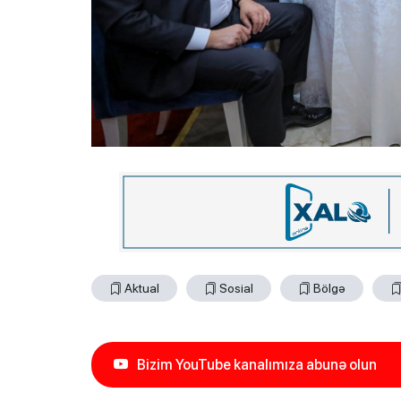
Aktual
Sosial
Bölgə
Bizim YouTube kanalımıza abunə olun