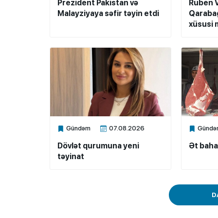
Prezident Pakistan və
Ruben 
Malayziyaya səfir təyin etdi
Qarabağ
xüsusi m
Gündəm
07.08.2026
Gündə
Xalq.Online
Xalq.Onli
Dövlət qurumuna yeni
Ət baha
təyinat
D