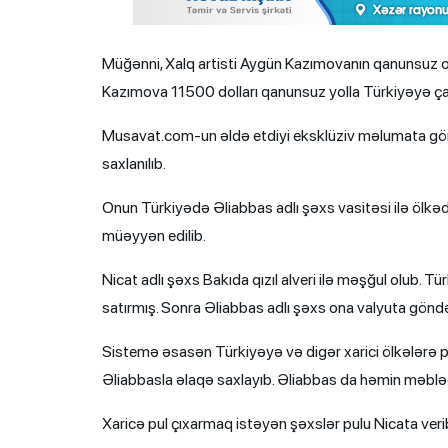
Müğənni, Xalq artisti Aygün Kazımovanın qanunsuz o
Kazımova 11500 dolları qanunsuz yolla Türkiyəyə çatdır
Musavat.com-un əldə etdiyi eksklüziv məlumata görə
saxlanılıb.
Onun Türkiyədə Əliabbas adlı şəxs vasitəsi ilə ölkə
müəyyən edilib.
Nicat adlı şəxs Bakıda qızıl alveri ilə məşğul olub. T
satırmış. Sonra Əliabbas adlı şəxs ona valyuta göndər
Sistemə əsasən Türkiyəyə və digər xarici ölkələrə
Əliabbasla əlaqə saxlayıb. Əliabbas da həmin məbləğl
Xaricə pul çıxarmaq istəyən şəxslər pulu Nicata verib