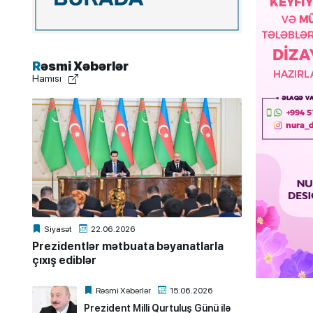
Rəsmi Xəbərlər
Hamısı
Siyasət
22.06.2026
Prezidentlər mətbuata bəyanatlarla
çıxış ediblər
Rəsmi Xəbərlər
15.06.2026
Prezident Milli Qurtuluş Günü ilə