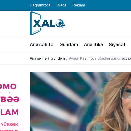
Haqqımızda
Əlaqə
Reklam
XALQ.ONLINE
ONLAYN PLATFORMA
Ana səhifə
Gündəm
Analitika
Siyasət
Ana səhifə
Gündəm
Aygün Kazımova ölkədən qanunsuz pul