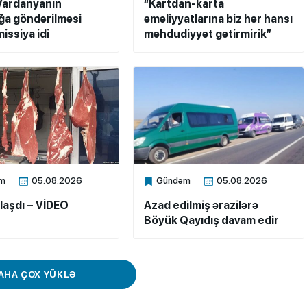
Vardanyanın
“Kartdan-karta
a göndərilməsi
əməliyyatlarına biz hər hansı
issiya idi
məhdudiyyət gətirmirik”
m
05.08.2026
Gündəm
05.08.2026
ne
Xalq.Online
laşdı – VİDEO
Azad edilmiş ərazilərə
Böyük Qayıdış davam edir
AHA ÇOX YÜKLƏ