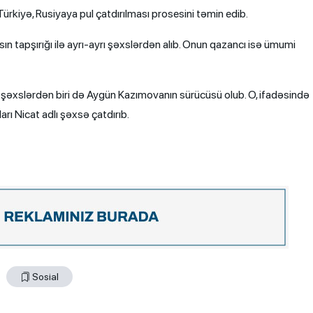
ürkiyə, Rusiyaya pul çatdırılması prosesini təmin edib.
 tapşırığı ilə ayrı-ayrı şəxslərdən alıb. Onun qazancı isə ümumi
ı şəxslərdən biri də Aygün Kazımovanın sürücüsü olub. O, ifadəsində
arı Nicat adlı şəxsə çatdırıb.
Sosial