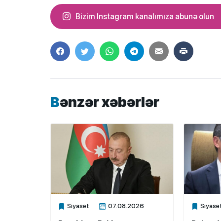
Bizim Instagram kanalımıza abunə olun
Bənzər xəbərlər
Siyasət
07.08.2026
Siyasə
Xalq.Online
Xalq.Onli