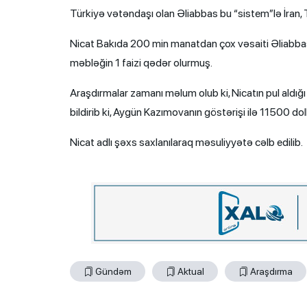
Türkiyə vətəndaşı olan Əliabbas bu “sistem”lə İran, T
Nicat Bakıda 200 min manatdan çox vəsaiti Əliabbasın
məbləğin 1 faizi qədər olurmuş.
Araşdırmalar zamanı məlum olub ki, Nicatın pul aldığ
bildirib ki, Aygün Kazımovanın göstərişi ilə 11500 doll
Nicat adlı şəxs saxlanılaraq məsuliyyətə cəlb edilib.
Gündəm
Aktual
Araşdırma