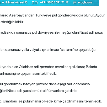
laraq Azərbaycandan Türkiyəyə pul göndərdiyi iddia olunur.. Aygün
dığı bildirilir.
, Bakıda qanunsuz pul dövriyyəsi ilə məşğul olan Nicat adlı şəxs
dən qanunsuz yolla valyuta çıxarılması “sistemi”nə qoşulduğu
ürkiyədə olan Əliabbas adlı şəxsdən əvvəllər qızıl alaraq Bakıda
ilməsi işinə qoşulmasını təklif edib.
 pul göndərmək istəyən şəxslər daha aşağı faiz ödəməklə
əri Nicat adlı şəxslə müxtəlif ünvanlara çatdırıb.
. Əliabbas isə pulun hansı ölkədə, kimə çatdırılmasını təmin edib.