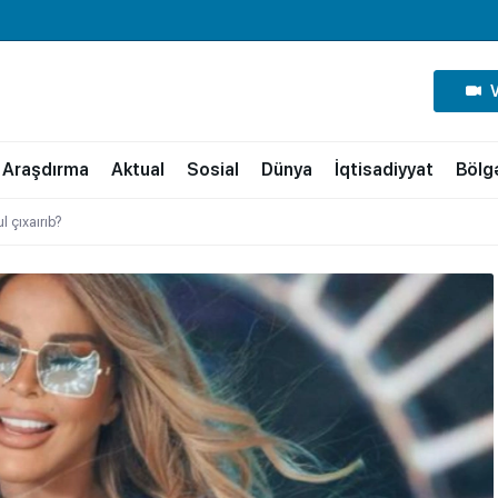
Araşdırma
Aktual
Sosial
Dünya
İqtisadiyyat
Bölg
 çıxaırıb?