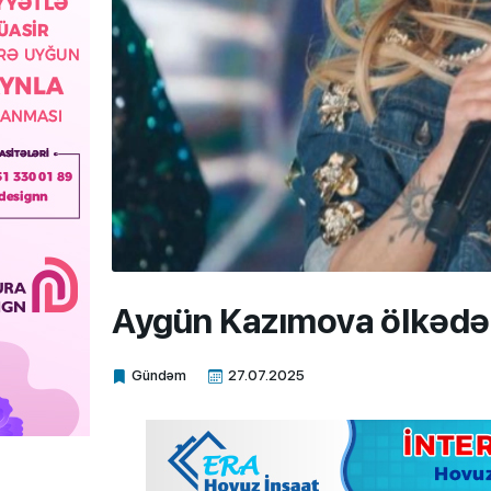
Aygün Kazımova ölkədən
Gündəm
27.07.2025
Xalq.Online