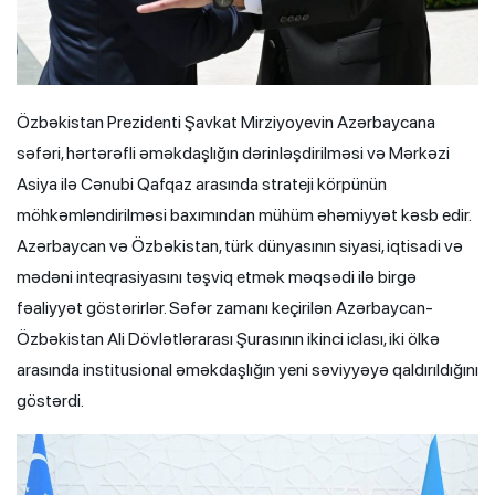
Özbəkistan Prezidenti Şavkat Mirziyoyevin Azərbaycana
səfəri, hərtərəfli əməkdaşlığın dərinləşdirilməsi və Mərkəzi
Asiya ilə Cənubi Qafqaz arasında strateji körpünün
möhkəmləndirilməsi baxımından mühüm əhəmiyyət kəsb edir.
Azərbaycan və Özbəkistan, türk dünyasının siyasi, iqtisadi və
mədəni inteqrasiyasını təşviq etmək məqsədi ilə birgə
fəaliyyət göstərirlər. Səfər zamanı keçirilən Azərbaycan-
Özbəkistan Ali Dövlətlərarası Şurasının ikinci iclası, iki ölkə
arasında institusional əməkdaşlığın yeni səviyyəyə qaldırıldığını
göstərdi.