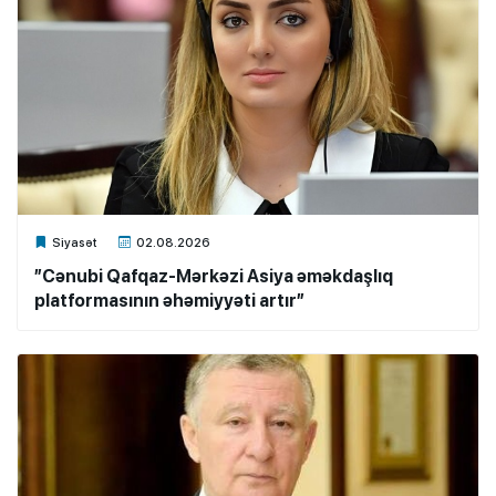
Xalq.Online
Siyasət
02.08.2026
”Cənubi Qafqaz-Mərkəzi Asiya əməkdaşlıq
platformasının əhəmiyyəti artır”