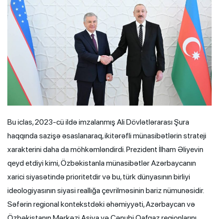
Bu iclas, 2023-cü ildə imzalanmış Ali Dövlətlərarası Şura
haqqında sazişə əsaslanaraq, ikitərəfli münasibətlərin strateji
xarakterini daha da möhkəmləndirdi. Prezident İlham Əliyevin
qeyd etdiyi kimi, Özbəkistanla münasibətlər Azərbaycanın
xarici siyasətində prioritetdir və bu, türk dünyasının birliyi
ideologiyasının siyasi reallığa çevrilməsinin bariz nümunəsidir.
Səfərin regional kontekstdəki əhəmiyyəti, Azərbaycan və
Özbəkistanın Mərkəzi Asiya və Cənubi Qafqaz regionlarını