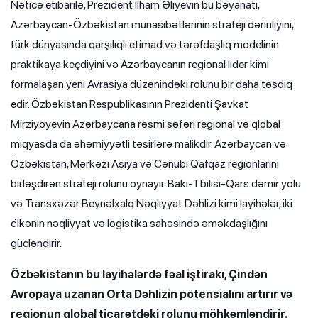
Nəticə etibarilə, Prezident İlham Əliyevin bu bəyanatı,
Azərbaycan-Özbəkistan münasibətlərinin strateji dərinliyini,
türk dünyasında qarşılıqlı etimad və tərəfdaşlıq modelinin
praktikaya keçdiyini və Azərbaycanın regional lider kimi
formalaşan yeni Avrasiya düzənindəki rolunu bir daha təsdiq
edir. Özbəkistan Respublikasının Prezidenti Şavkat
Mirziyoyevin Azərbaycana rəsmi səfəri regional və qlobal
miqyasda da əhəmiyyətli təsirlərə malikdir. Azərbaycan və
Özbəkistan, Mərkəzi Asiya və Cənubi Qafqaz regionlarını
birləşdirən strateji rolunu oynayır. Bakı-Tbilisi-Qars dəmir yolu
və Transxəzər Beynəlxalq Nəqliyyat Dəhlizi kimi layihələr, iki
ölkənin nəqliyyat və logistika sahəsində əməkdaşlığını
gücləndirir.
Özbəkistanın bu layihələrdə fəal iştirakı, Çindən
Avropaya uzanan Orta Dəhlizin potensialını artırır və
regionun qlobal ticarətdəki rolunu möhkəmləndirir.