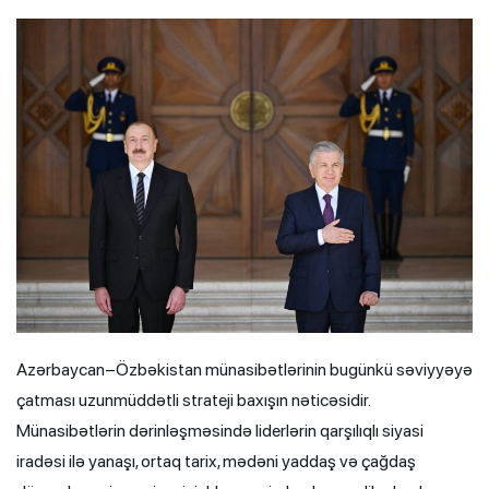
Azərbaycan–Özbəkistan münasibətlərinin bugünkü səviyyəyə
çatması uzunmüddətli strateji baxışın nəticəsidir.
Münasibətlərin dərinləşməsində liderlərin qarşılıqlı siyasi
iradəsi ilə yanaşı, ortaq tarix, mədəni yaddaş və çağdaş