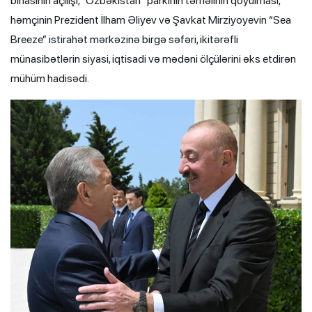
binasının açılışı, “Özbəkistan” parkının təməlinin qoyulması,
həmçinin Prezident İlham Əliyev və Şavkat Mirziyoyevin “Sea
Breeze” istirahət mərkəzinə birgə səfəri, ikitərəfli
münasibətlərin siyasi, iqtisadi və mədəni ölçülərini əks etdirən
mühüm hadisədi.