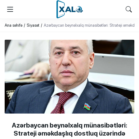
XALQ.ONLINE
ONLAYN PLATFORMA
Ana səhifə
Siyasət
Azərbaycan beynəlxalq münasibətləri: Strateji əməkdaşl
Azərbaycan beynəlxalq münasibətləri:
Strateji əməkdaşlıq dostluq üzərində