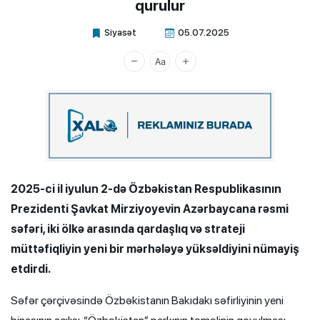
qurulur
Siyasət
05.07.2025
Xalq.Online
2025-ci il iyulun 2-də Özbəkistan Respublikasının
Prezidenti Şavkat Mirziyoyevin Azərbaycana rəsmi
səfəri, iki ölkə arasında qardaşlıq və strateji
müttəfiqliyin yeni bir mərhələyə yüksəldiyini nümayiş
etdirdi.
Səfər çərçivəsində Özbəkistanın Bakıdakı səfirliyinin yeni