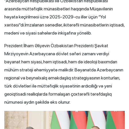
“Azərbaycan Respublikası ilə Özbəkistan Respublikası
arasında müttəfiqlik münasibətləri haqqında Müqavilənin
həyata keçirilməsi üzrə 2025-2029-cu illər üçün “Yol
xəritəsi”di.İmzalanan sənədlər, ikitərəfli münasibətlərin iqtisadi,
mədəni və siyasi sahələrdə inkişafına yönəlib.
Prezident İlham Əliyevin Özbəkistan Prezidenti Şavkat
Mirziyoyevin Azərbaycana dövlət səfəri zamanı verdiyi
bəyanat həm siyasi, həm iqtisadi, həm də ideoloji baxımdan
mühüm strateji əhəmiyyətə malikdir. Bəyanatda Azərbaycanın
regional və beynəlxalq əməkdaşlıq strategiyasının konturları,
türk dövlətləri ilə müttəfiqlik siyasətinin ardıcıllığı və yeni
geoiqtisadi reallıqlarda formalaşan çoxtərəfli tərəfdaşlıq
nümunəsi aydın şəkildə əks olunur.