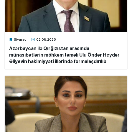
Xalq.Online
Siyasət
02.08.2026
Azərbaycan ilə Qırğızıstan arasında
münasibətlərin möhkəm təməli Ulu Öndər Heydər
Əliyevin hakimiyyəti illərində formalaşdırılıb