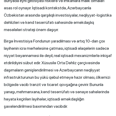
dünyada eyni geosiyasi risklərə və imkanlara malik olmaları
əsas rol oynayır. İqtisadi kontekstdə, Azərbaycanla
Özbəkistan arasında qarşılıqlı investisiyalar, nəqliyyat-logistika
dəhlizləri və kənd təsərrüfatı sahəsində əməkdaşlıq
məsələləri strateji önəm daşıyır.
Birgə İnvestisiya Fondunun yaradılması və artıq 10-dan çox
layihənin icra mərhələsinə çatması, iqtisadi əlaqələrin sadəcə
niyyət bəyannaməsi ilə deyil, real iqtisadi mexanizmlərlə inkişaf
etdirildiyini sübut edir. Xüsusilə Orta Dəhliz çərçivəsində
daşımaların genişləndirilməsi və Azərbaycanın nəqliyyat
infrastrukturunun bu yükü qəbul etməyə hazır olması, ölkəmizi
bölgədə vacib tranzit və ticarət qovşağına çevirir. Bununla
yanaşı, mehmanxana, kənd təsərrüfatı və sənaye sahələrində
həyata keçirilən layihələr, iqtisadi əməkdaşlığın
şaxələndirilməsi baxımından vacibdir.