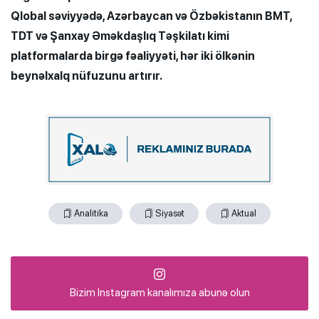
Qlobal səviyyədə, Azərbaycan və Özbəkistanın BMT,
TDT və Şanxay Əməkdaşlıq Təşkilatı kimi
platformalarda birgə fəaliyyəti, hər iki ölkənin
beynəlxalq nüfuzunu artırır.
Analitika
Siyasət
Aktual
Bizim Instagram kanalımıza abunə olun