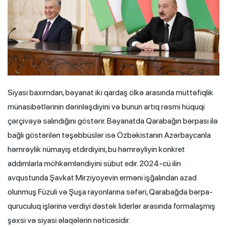
Siyasi baxımdan, bəyanat iki qardaş ölkə arasında müttəfiqlik
münasibətlərinin dərinləşdiyini və bunun artıq rəsmi hüquqi
çərçivəyə salındığını göstərir. Bəyanatda Qarabağın bərpası ilə
bağlı göstərilən təşəbbüslər isə Özbəkistanın Azərbaycanla
həmrəylik nümayiş etdirdiyini, bu həmrəyliyin konkret
addımlarla möhkəmləndiyini sübut edir. 2024-cü ilin
avqustunda Şavkat Mirziyoyevin erməni işğalından azad
olunmuş Füzuli və Şuşa rayonlarına səfəri, Qarabağda bərpa-
quruculuq işlərinə verdiyi dəstək liderlər arasında formalaşmış
şəxsi və siyasi əlaqələrin nəticəsidir.