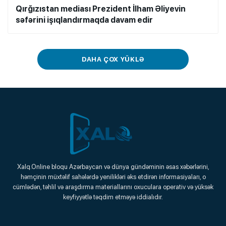
Qırğızıstan mediası Prezident İlham Əliyevin
səfərini işıqlandırmaqda davam edir
DAHA ÇOX YÜKLƏ
Xalq.Online
Xalq.Online bloqu Azərbaycan və dünya gündəminin əsas xəbərlərini,
həmçinin müxtəlif sahələrdə yenilikləri əks etdirən informasiyaları, o
Onlayn Platforma
cümlədən, təhlil və araşdırma materiallarını oxuculara operativ və yüksək
keyfiyyətlə təqdim etməyə iddialıdır.