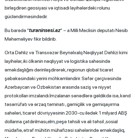
birləşdirən geosiyasi və iqtisadi layihələrdəki rolunu
gücləndirməsindədir.
turaninsesi.az
Bu barədə “
” – a Milli Məclisin deputatı Nəsib
Məhəməliyev fikir bildirib.
Orta Dəhliz və Transxəzər Beynəlxalq Nəqliyyat Dəhlizi kimi
layihələr, iki ölkənin nəqliyyat və logistika sahəsində
əməkdaşlığını dərinləşdirərək, regionun qlobal ticarət
şəbəkəsindəki yerini möhkəmləndirir. Səfər çərçivəsində
Azərbaycan və Özbəkistan arasında saziş və niyyət
protokolları imzalandı.İmzalanan sənədlərə gəldikdə isə, kənd
təsərrüfatı və ərzaq təminatı , gəmiçilik və gəmiqayırma
sahələri, ticarət dövriyyəsinin 2030-cu ilədək 1 milyard ABŞ
dollarına çatdırılması,elm, peşə təhsili və ali təhsil ,sosial
müdafiə, ətraf mühitin mühafizəsi sahələrində əməkdaşlıq,