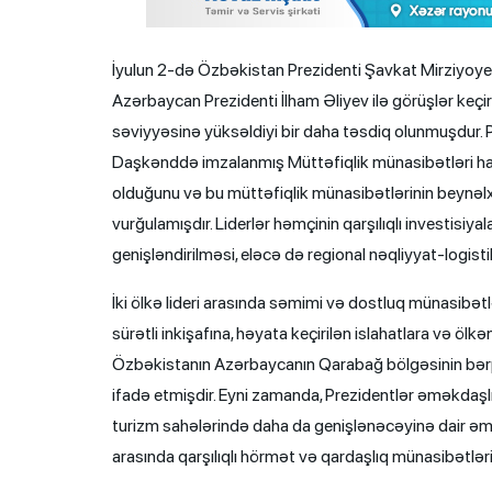
İyulun 2-də Özbəkistan Prezidenti Şavkat Mirziyoye
Azərbaycan Prezidenti İlham Əliyev ilə görüşlər keçir
səviyyəsinə yüksəldiyi bir daha təsdiq olunmuşdur.
Daşkənddə imzalanmış Müttəfiqlik münasibətləri ha
olduğunu və bu müttəfiqlik münasibətlərinin beynəlxa
vurğulamışdır. Liderlər həmçinin qarşılıqlı investisiya
genişləndirilməsi, eləcə də regional nəqliyyat-logist
İki ölkə lideri arasında səmimi və dostluq münasibətl
sürətli inkişafına, həyata keçirilən islahatlara və ö
Özbəkistanın Azərbaycanın Qarabağ bölgəsinin bərp
ifadə etmişdir. Eyni zamanda, Prezidentlər əməkdaşl
turizm sahələrində daha da genişlənəcəyinə dair əmin
arasında qarşılıqlı hörmət və qardaşlıq münasibətlərin