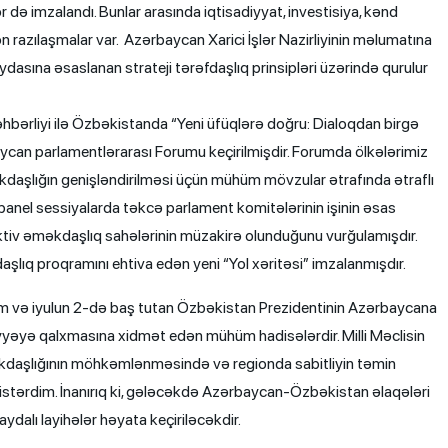
ə imzalandı. Bunlar arasında iqtisadiyyat, investisiya, kənd
n razılaşmalar var. Azərbaycan Xarici İşlər Nazirliyinin məlumatına
faydasına əsaslanan strateji tərəfdaşlıq prinsipləri üzərində qurulur
rəhbərliyi ilə Özbəkistanda “Yeni üfüqlərə doğru: Dialoqdan birgə
an parlamentlərarası Forumu keçirilmişdir. Forumda ölkələrimiz
əkdaşlığın genişləndirilməsi üçün mühüm mövzular ətrafında ətraflı
 panel sessiyalarda təkcə parlament komitələrinin işinin əsas
aktiv əməkdaşlıq sahələrinin müzakirə olunduğunu vurğulamışdır.
ıq proqramını ehtiva edən yeni “Yol xəritəsi” imzalanmışdır.
orum və iyulun 2-də baş tutan Özbəkistan Prezidentinin Azərbaycana
iyyəyə qalxmasına xidmət edən mühüm hadisələrdir. Milli Məclisin
əməkdaşlığının möhkəmlənməsində və regionda sabitliyin təmin
istərdim. İnanırıq ki, gələcəkdə Azərbaycan-Özbəkistan əlaqələri
ydalı layihələr həyata keçiriləcəkdir.