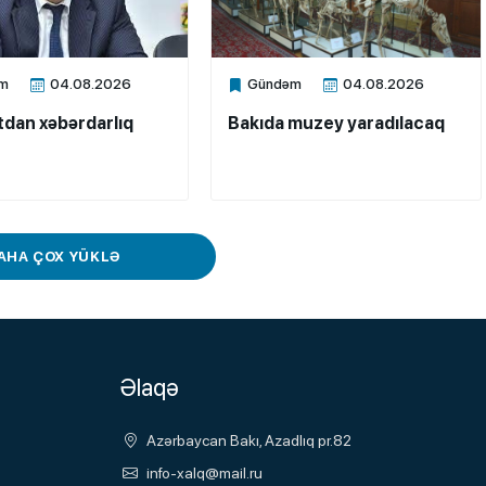
m
04.08.2026
Gündəm
04.08.2026
ne
Xalq.Online
dan xəbərdarlıq
Bakıda muzey yaradılacaq
AHA ÇOX YÜKLƏ
Əlaqə
Azərbaycan Bakı, Azadlıq pr.82
info-xalq@mail.ru