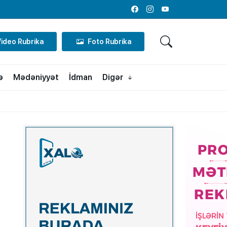
Facebook
Instagram
Youtube
Video Rubrika
Foto Rubrika
ə
Mədəniyyət
İdman
Digər