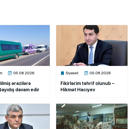
m
05.08.2026
Siyasət
05.08.2026
ne
Xalq.Online
ilmiş ərazilərə
Fikirlərim təhrif olunub –
ayıdış davam edir
Hikmət Hacıyev