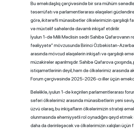
Bu əməkdaşlıq çərçivəsində bir sıra mühüm sənədlər d
təsərrüfatı və parlamentlərarası əlaqələri gücləndirə
görə, ikitərəfli münasibətlər ölkələrimizin qarşılıqlı 
və müxtəlif sahələrdə davamlı inkişaf etdirilir.
İyulun 1-də Milli Məclisin sədri Sahibə Qafarovanın 
fəaliyyətə” mövzusunda Birinci Özbəkistan-Azərbayc
arasında mövcud əlaqələrin inkişafı və qarşılıqlı əm
müzakirələr aparılmışdır. Sahibə Qafarova çıxışında,
istiqamətlərinin deyil, həm də ölkələrimiz arasında 
Forum çərçivəsində 2025-2026-cı illər üçün əməkdaşl
Beləliklə, iyulun 1-də keçirilən parlamentlərarası f
səfəri ölkələrimiz arasında münasibətlərin yeni səv
üzvü olaraq, bu inkişafların ölkələrimizin strateji 
olunmasında əhəmiyyətli rol oynadığını qeyd etmək 
daha da dərinləşəcək və ölkələrimizin xalqları üçün fa