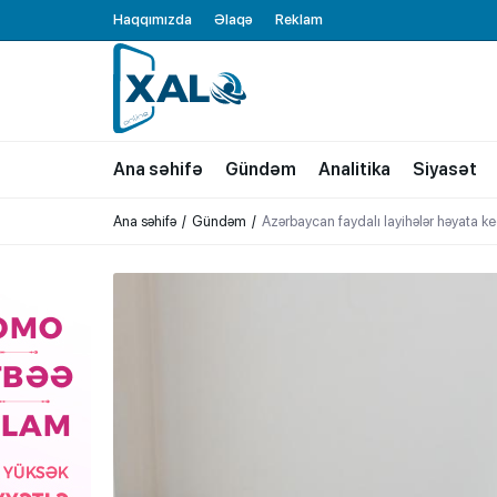
Haqqımızda
Əlaqə
Reklam
XALQ.ONLINE
ONLAYN PLATFORMA
Ana səhifə
Gündəm
Analitika
Siyasət
Ana səhifə
Gündəm
Azərbaycan faydalı layihələr həyata keç