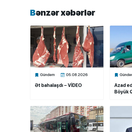
Bənzər xəbərlər
Gündəm
05.08.2026
Gündə
Xalq.Online
Xalq.Onli
Ət bahalaşdı – VİDEO
Azad ed
Böyük Q