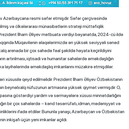
v Azərbaycana rəsmi səfər etmişdir. Səfər çərçivəsində
ilmiş və ölkələrarası münasibətlərin strateji müttəfiqlik
 Prezident İlham Əliyev mətbuata verdiyi bəyanatda, 2024-cü ildə
qqında Müqavilənin əlaqələrimizdə ən yüksək səviyyəli sənəd
lq arenada bir çox sahədə fəal şəkildə həyata keçirildiyini
ların artırılması, iqtisadi və humanitar sahələrdə əməkdaşlığın
ika layihələrində əməkdaşlıq imkanlarını müzakirə etmişdilər.
əri xüsusilə qeyd edilməlidir. Prezident İlham Əliyev Özbəkistanın
lkənin beynəlxalq nüfuzunun artmasına yüksək qiymət vermişdir. O,
asına göstərdiyi yardım və sərmayələrə xüsusi minnətdarlığını
ığın bir çox sahələrdə – kənd təsərrüfatı, idman, mədəniyyət və
liklərini ifadə etdilər. Bununla yanaşı, Azərbaycan və Özbəkistan
in inkişafı üçün yeni imkanlar açıldı.