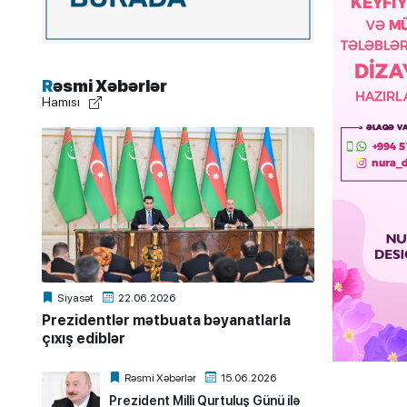
Rəsmi Xəbərlər
Hamısı
Siyasət
22.06.2026
Prezidentlər mətbuata bəyanatlarla
çıxış ediblər
Rəsmi Xəbərlər
15.06.2026
Prezident Milli Qurtuluş Günü ilə