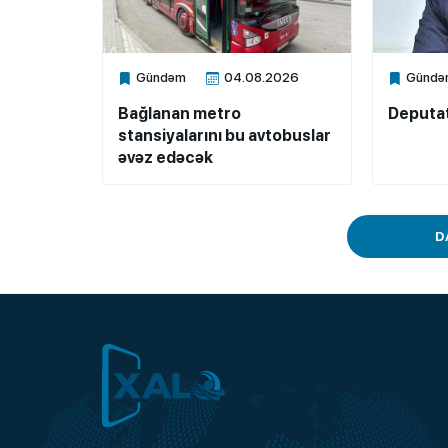
Gündəm
04.08.2026
Gündə
Xalq.Online
Xalq.Onli
Bağlanan metro
Deputat
stansiyalarını bu avtobuslar
əvəz edəcək
D