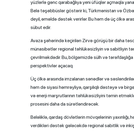
yüzlərlə gənc qarabağlıya yeni üfüqlər açmaqla yana
Belə təşəbbüslər göstərir ki, Türkmənistan və Özb
deyil, əməldə dəstək verirlər. Bu həm də üç ölkə ar
sübut edir.
Avaza şəhərində keçirilən Zirvə görüşü bir daha təs
münasibətlər regional təhlükəsizliyin və sabitliyin
çevrilməkdədir. Bu, bölgəmizdə sülh və tərəfdaşlığ
perspektivlər açacaq.
Üç ölkə arasında imzalanan sənədlər və səsləndirilən 
həm də siyasi həmrəyliyə, qarşılıqlı dəstəyə və birgə
və enerji marşrutlarının təhlükəsizliyini təmin etmək
prosesini daha da sürətləndirəcək.
Beləliklə, qardaş dövlətlərin mövqelərinin yaxınlığı, 
verdikləri dəstək gələcəkdə regional sabitlik və inkiş