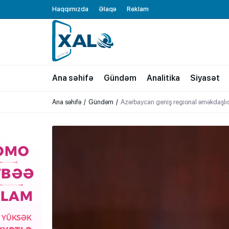
Haqqımızda
Əlaqə
Reklam
XALQ.ONLINE
ONLAYN PLATFORMA
Ana səhifə
Gündəm
Analitika
Siyasət
Ana səhifə
Gündəm
Azərbaycan geniş regional əməkdaşlıq 