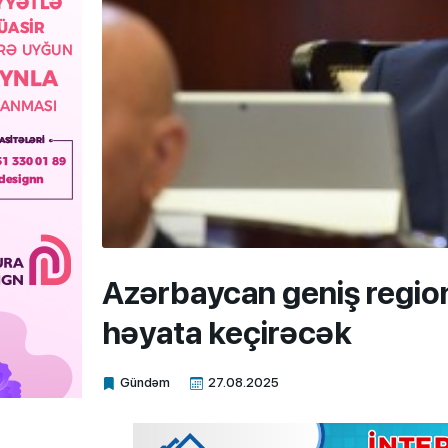
Azərbaycan geniş region
həyata keçirəcək
Gündəm
27.08.2025
Xalq.Online