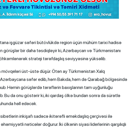
ana işgüzar səfəri bütövlükdə region üçün mühüm tarixi hadisə
n görüşlər bir daha təsdiqləyir ki, Azərbaycan və Türkmənistanı
möhkəmlənərək strateji tərəfdaşlıq səviyyəsinə yüksəlib.
nin mövqeləri üst-üstə düşür. Ötən ay Türkmənistan Xalq
Azərbaycana səfər edib, həm Bakıda, həm də Qarabağ bölgəsində
ub. Həmin görüşlərdə tərəflərin baxışlarının tam uyğunluğu
. Bu da onu göstərir ki, iki qardaş ölkə bundan sonra da sürətlə
ruhunda həll edəcək.
tlərin inkişafı sadəcə ikitərəfli əməkdaşlıq çərçivəsi ilə
iyyətli nəticələr doğurur. İki ölkənin siyasi liderlərinin qarşılıqlı