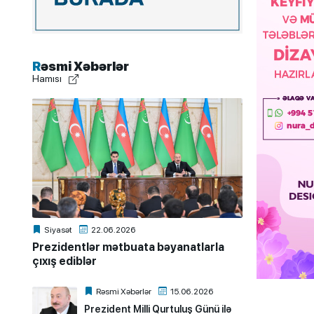
Rəsmi Xəbərlər
Hamısı
Siyasət
22.06.2026
Prezidentlər mətbuata bəyanatlarla
çıxış ediblər
Rəsmi Xəbərlər
15.06.2026
Prezident Milli Qurtuluş Günü ilə