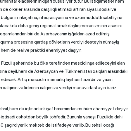
manitar əlaqələrin inkişafı xüsusi yer tutur. Bu istiqamətlər həm
də ölkələr arasında qarşılıqlı etimadı artıran siyasi, sosial və
ölgənin inkişafına, inteqrasiyasına və uzunmüddətli sabitliyinə
ələcəkdə daha geniş regional əməkdaşlıq mexanizminin əsasını
qamlarından biri də Azərbaycanın işğaldan azad edilmiş
ənqurma prosesinə qardaş dövlətlərin verdiyi dəstəyin nümayiş
 həm də real və praktiki əhəmiyyət daşıyır.
zuli şəhərində bu ölkə tərəfindən məscid inşa ediləcəyini elan
sına deyil, həm də Azərbaycan və Türkmənistan xalqları arasındakı
edəcək. Artıq məscidin memarlıq layihəsi hazırdır və yaxın
alqının və liderinin xalqımıza verdiyi mənəvi dəstəyin bariz
sil, həm də iqtisadi inkişaf baxımından mühüm əhəmiyyət daşıyır.
l-iqtisadi cəhətdən böyük töhfədir. Bununla yanaşı, Füzulidə dahi
şagird yerlik məktəb də istifadəyə verilib. Bu təhsil ocağı