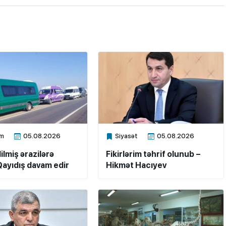
m
05.08.2026
Siyasət
05.08.2026
ne
Xalq.Online
ilmiş ərazilərə
Fikirlərim təhrif olunub –
ayıdış davam edir
Hikmət Hacıyev