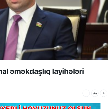
al əməkdaşlıq layihələri