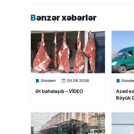
Bənzər xəbərlər
Gündəm
05.08.2026
Gündə
Xalq.Online
Xalq.Onli
Ət bahalaşdı – VİDEO
Azad ed
Böyük Q