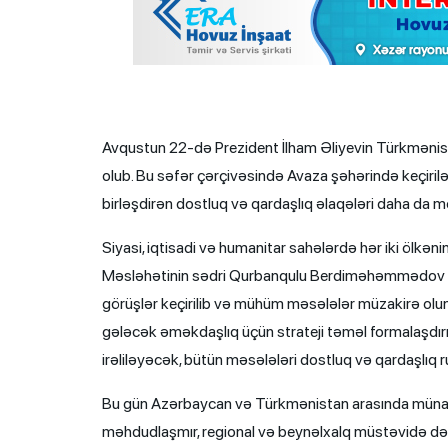
Avqustun 22-də Prezident İlham Əliyevin Türkmənist
olub. Bu səfər çərçivəsində Avaza şəhərində keçirilə
birləşdirən dostluq və qardaşlıq əlaqələri daha da 
Siyasi, iqtisadi və humanitar sahələrdə hər iki ölkə
Məsləhətinin sədri Qurbanqulu Berdiməhəmmədov 
görüşlər keçirilib və mühüm məsələlər müzakirə olun
gələcək əməkdaşlıq üçün strateji təməl formalaşdırıb
irəliləyəcək, bütün məsələləri dostluq və qardaşlıq 
Bu gün Azərbaycan və Türkmənistan arasında münasibə
məhdudlaşmır, regional və beynəlxalq müstəvidə də əhəm