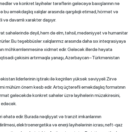
nədlər və konkret layihələr tərəflərin gələcəyə baxışlarının nə
sə bu əməkdaşlıq xalqlar arasında qarşılıqlı etimad, hörmət və
 və davamlı xarakter daşıyır.
at sahələrində deyil, həm də elm, təhsil, mədəniyyət və humanitar
rlər. Bu təşəbbüslər xalqlarımız arasında daha sıx inteqrasiyaya
fahın möhkəmlənməsinə xidmət edir. Gələcək illərdə həyata
ə iqtisadi çəkisini artırmaqla yanaşı, Azərbaycan–Türkmənistan
an liderlərinin iştirakı ilə keçirilən yüksək səviyyəli Zirvə
imi mühüm önəm kəsb edir. Artıq üçtərəfli əməkdaşlıq formatının
ormat gələcəkdə konkret sahələr üzrə layihələrin müzakirəsini,
n edəcək.
əhatə edir. Burada nəqliyyat və tranzit imkanlarının
rilməsi, elektroenergetika və enerji layihələrinin icrası, neft-qaz