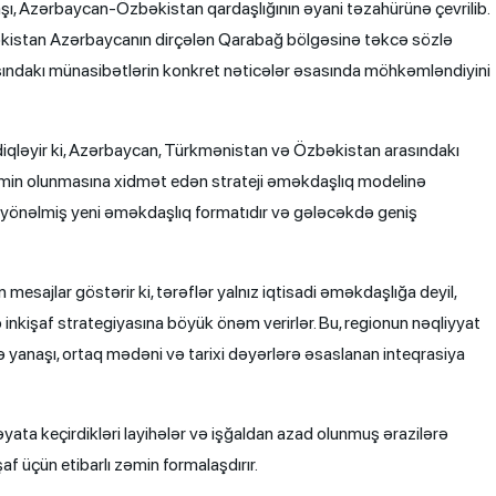
şı, Azərbaycan-Özbəkistan qardaşlığının əyani təzahürünə çevrilib.
əkistan Azərbaycanın dirçələn Qarabağ bölgəsinə təkcə sözlə
asındakı münasibətlərin konkret nəticələr əsasında möhkəmləndiyini
diqləyir ki, Azərbaycan, Türkmənistan və Özbəkistan arasındakı
 təmin olunmasına xidmət edən strateji əməkdaşlıq modelinə
a yönəlmiş yeni əməkdaşlıq formatıdır və gələcəkdə geniş
mesajlar göstərir ki, tərəflər yalnız iqtisadi əməkdaşlığa deyil,
 inkişaf strategiyasına böyük önəm verirlər. Bu, regionun nəqliyyat
lə yanaşı, ortaq mədəni və tarixi dəyərlərə əsaslanan inteqrasiya
həyata keçirdikləri layihələr və işğaldan azad olunmuş ərazilərə
af üçün etibarlı zəmin formalaşdırır.