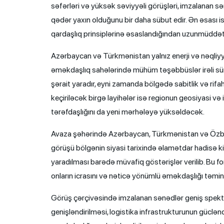
səfərləri və yüksək səviyyəli görüşləri, imzalanan sə
qədər yaxın olduğunu bir daha sübut edir. Ən əsası i
qardaşlıq prinsiplərinə əsaslandığından uzunmüddətli
Azərbaycan və Türkmənistan yalnız enerji və nəqliyy
əməkdaşlıq sahələrində mühüm təşəbbüslər irəli sürü
şərait yaradır, eyni zamanda bölgədə sabitlik və ri
keçiriləcək birgə layihələr isə regionun geosiyasi v
tərəfdaşlığını da yeni mərhələyə yüksəldəcək.
Avaza şəhərində Azərbaycan, Türkmənistan və Özbəkist
görüşü bölgənin siyasi tarixində əlamətdar hadisə k
yaradılması barədə müvafiq göstərişlər verilib. Bu f
onların icrasını və nəticə yönümlü əməkdaşlığı təmi
Görüş çərçivəsində imzalanan sənədlər geniş spektri 
genişləndirilməsi, logistika infrastrukturunun gücləndi