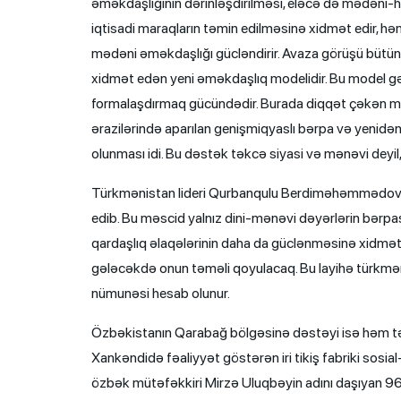
əməkdaşlığının dərinləşdirilməsi, eləcə də mədəni-hu
iqtisadi maraqların təmin edilməsinə xidmət edir, həm 
mədəni əməkdaşlığı gücləndirir. Avaza görüşü bütün b
xidmət edən yeni əməkdaşlıq modelidir. Bu model g
formalaşdırmaq gücündədir. Burada diqqət çəkən mə
ərazilərində aparılan genişmiqyaslı bərpa və yenid
olunması idi. Bu dəstək təkcə siyasi və mənəvi deyil,
Türkmənistan lideri Qurbanqulu Berdiməhəmmədov Fü
edib. Bu məscid yalnız dini-mənəvi dəyərlərin bərpa
qardaşlıq əlaqələrinin daha da güclənməsinə xidmət 
gələcəkdə onun təməli qoyulacaq. Bu layihə türkmən x
nümunəsi hesab olunur.
Özbəkistanın Qarabağ bölgəsinə dəstəyi isə həm təh
Xankəndidə fəaliyyət göstərən iri tikiş fabriki sosia
özbək mütəfəkkiri Mirzə Uluqbəyin adını daşıyan 960 