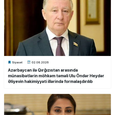
Xalq.Online
Siyasət
02.08.2026
Azərbaycan ilə Qırğızıstan arasında
münasibətlərin möhkəm təməli Ulu Öndər Heydər
Əliyevin hakimiyyəti illərində formalaşdırılıb