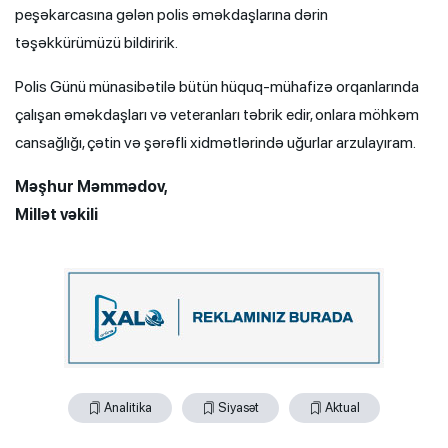
peşəkarcasına gələn polis əməkdaşlarına dərin
təşəkkürümüzü bildiririk.
Polis Günü münasibətilə bütün hüquq-mühafizə orqanlarında
çalışan əməkdaşları və veteranları təbrik edir, onlara möhkəm
cansağlığı, çətin və şərəfli xidmətlərində uğurlar arzulayıram.
Məşhur Məmmədov,
Millət vəkili
Analitika
Siyasət
Aktual