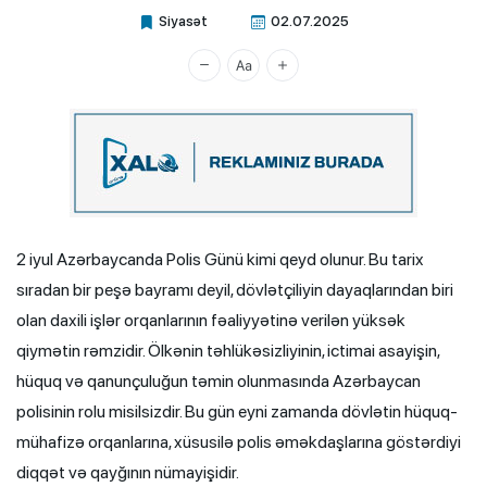
Siyasət
02.07.2025
Xalq.Online
2 iyul Azərbaycanda Polis Günü kimi qeyd olunur. Bu tarix
sıradan bir peşə bayramı deyil, dövlətçiliyin dayaqlarından biri
olan daxili işlər orqanlarının fəaliyyətinə verilən yüksək
qiymətin rəmzidir. Ölkənin təhlükəsizliyinin, ictimai asayişin,
hüquq və qanunçuluğun təmin olunmasında Azərbaycan
polisinin rolu misilsizdir. Bu gün eyni zamanda dövlətin hüquq-
mühafizə orqanlarına, xüsusilə polis əməkdaşlarına göstərdiyi
diqqət və qayğının nümayişidir.