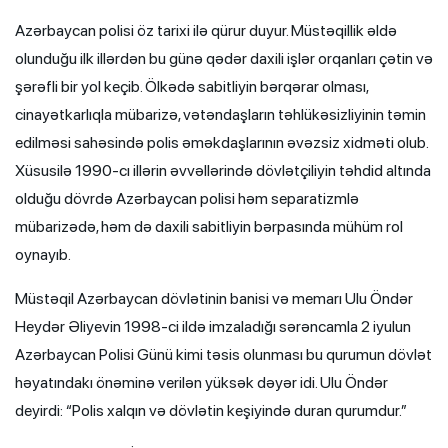
Azərbaycan polisi öz tarixi ilə qürur duyur. Müstəqillik əldə
olunduğu ilk illərdən bu günə qədər daxili işlər orqanları çətin və
şərəfli bir yol keçib. Ölkədə sabitliyin bərqərar olması,
cinayətkarlıqla mübarizə, vətəndaşların təhlükəsizliyinin təmin
edilməsi sahəsində polis əməkdaşlarının əvəzsiz xidməti olub.
Xüsusilə 1990-cı illərin əvvəllərində dövlətçiliyin təhdid altında
olduğu dövrdə Azərbaycan polisi həm separatizmlə
mübarizədə, həm də daxili sabitliyin bərpasında mühüm rol
oynayıb.
Müstəqil Azərbaycan dövlətinin banisi və memarı Ulu Öndər
Heydər Əliyevin 1998-ci ildə imzaladığı sərəncamla 2 iyulun
Azərbaycan Polisi Günü kimi təsis olunması bu qurumun dövlət
həyatındakı önəminə verilən yüksək dəyər idi. Ulu Öndər
deyirdi: “Polis xalqın və dövlətin keşiyində duran qurumdur.”