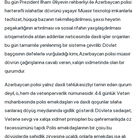
Bu gün Prezident İlham Əliyevin rəhbərliyi ilə Azərbaycan polisi
hərtərəfli islahatlar dövrünü yaşayır. Müasir texnoloji imkanlarla
təchizat, hüquqi bazanın təkmilləşdirilməsi, şəxsi heyətin
peşəkarlığının artırılması və sosial rifahın yaxşılaşdırılması
istiqamətində atılan addımlar nəticəsində daxili işlər orqanları
bu gün tamamilə yenilənmiş bir sistemə çevrilib. Dövlət
başçısının dəfələrlə vurğuladığı kimi, Azərbaycan polisi müasir
dövrün çağırışlarına cavab verən, xalqın xidmətində olan bir
qurumdur.
Azərbaycan polisi yalnız daxili təhlükəsizliyi təmin edən qurum
deyil, o, həm də vətənpərvərlik nümunəsidir. 44 günlük Vətən
müharibəsində polis əməkdaşları və daxili qoşunlar silaha
sarılaraq döyüş meydanında igidlik göstərdi. Dövlətə sədaqət,
Vətənə sevgi və xalqa xidmət prinsipləri bu qəhrəmanlıqda öz
təcəssümünü tapdı. Polis əməkdaşlarının bir çoxu bu
döyüşlərdə şəhidlik zirvəsinə ucaldı, onlarla əməkdaş isə ali