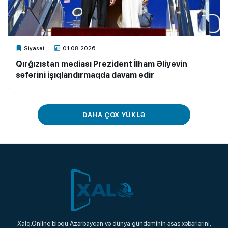
Xalq.Online
Siyasət
01.08.2026
Qırğızıstan mediası Prezident İlham Əliyevin
səfərini işıqlandırmaqda davam edir
DAHA ÇOX YÜKLƏ
Xalq.Online
Xalq.Online bloqu Azərbaycan və dünya gündəminin əsas xəbərlərini,