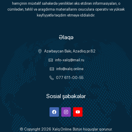
həmçinin müxtəlif sahələrdə yenilikləri əks etdirən informasiyaları, o
Onlayn Platforma
cümlədən, təhlil və araşdırma materiallarını oxuculara operativ və yüksək
keyfiyyətlə təqdim etməyə iddialıdır.
Əlaqə
Azərbaycan Bakı, Azadlıq pr.82
info-xalq@mail.ru
info@xalq.online
077 611-00-55
Sosial şəbəkələr
Facebook
Instagram
Youtube
© Copyright 2026
Xalq.Online
. Bütün hüquqlar qorunur.