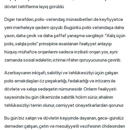
dövlət təltiflərinə layiq görüldü.
Digər tərəfdən, polis-vətəndaş münasibətləri də keyfiyyətcə
yeni mərhələyə qədəm qoyub. Bugünkü polis vətəndaşa daha
yaxın, daha çevik və daha şəffaf yanaşma sərgiləyir. “Xalq üçün
polis, xalqla polis” prinsipinə əsaslanan fəaliyyət anlayışı
hüquq-mühafizə orqanlarını sadəcə inzibati orqan yox, eyni
zamanda sosial ədalətin, ictimai rifahın qoruyucusuna çevirib.
Azərbaycanın inkişafı, sabitliyi və təhlükəsizliyi üçün çalışan
polis əməkdaşları öz peşəkarlığı, fədakarlığı və intizamı ilə
dövlətə və xalqa sədaqətin nümunəsidir. Onların fəaliyyəti
sayəsində bu gün ölkəmizdə sabitlik hökm sürür, əhalinin
təhlükəsizliyi təmin olunur, cəmiyyət cinayətkarlardan qorunur.
Bu gün biz xalqın və dövlətin keşiyində dayanan, gecə-gündüz
demədən çalışan, çətin və məsuliyyətli vəzifəsinin öhdəsindən