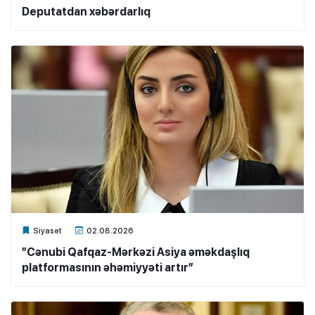
Deputatdan xəbərdarlıq
Xalq.Online
Siyasət
02.08.2026
”Cənubi Qafqaz-Mərkəzi Asiya əməkdaşlıq
platformasının əhəmiyyəti artır”