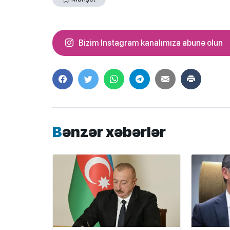
Bizim Instagram kanalımıza abunə olun
Bənzər xəbərlər