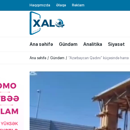
Haqqımızda
Əlaqə
Reklam
XALQ.ONLINE
ONLAYN PLATFORMA
Ana səhifə
Gündəm
Analitika
Siyasət
Ana səhifə
Gündəm
“Azərbaycan Qadını” küçəsində hans