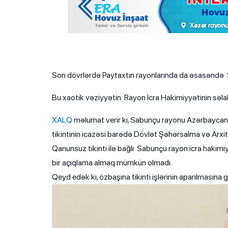
Son dövrlərdə Paytaxtın rayonlarında da əsasəndə Sa
Bu xaotik vəziyyətin Rayon İcra Hakimiyyətinin səlah
XALQ
məlumat verir ki, Sabunçu rayonu Azərbaycan Qa
tikintinin icazəsi barədə Dövlət Şəhərsalma və Arxi
Qanunsuz tikinti ilə bağlı Sabunçu rayon icra haki
bir açıqlama almaq mümkün olmadı.
Qeyd edək ki, özbaşına tikinti işlərinin aparılmasına