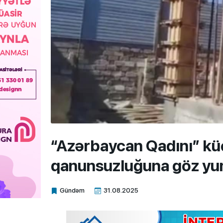
“Azərbaycan Qadını” k
qanunsuzluğuna göz yu
Gündəm
31.08.2025
Xalq.Online