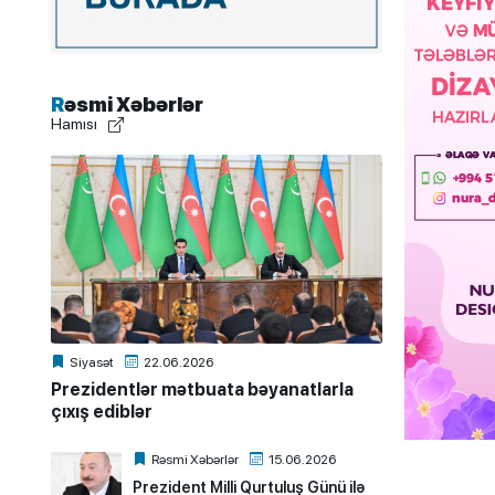
Rəsmi Xəbərlər
Hamısı
Siyasət
22.06.2026
Prezidentlər mətbuata bəyanatlarla
çıxış ediblər
Rəsmi Xəbərlər
15.06.2026
Prezident Milli Qurtuluş Günü ilə