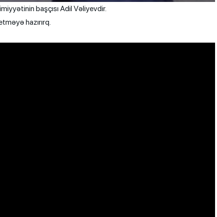
iyyətinin başçısı Adil Vəliyevdir.
 etməyə hazırırq.