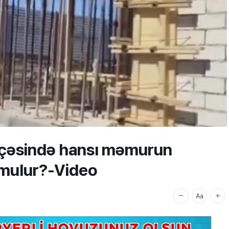
üçəsində hansı məmurun
mulur?-Video