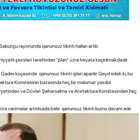
bunçu rayonunda qanunsuz tikinti halları artıb.
iyyətli şəxsləri tərəfindən “plan” üzrə həyata keçirilməkdədir.
dını küçəsində qanunsuz tikinti işləri aparılır. Qeyd edək ki, bu
tektura Komitəsinin bazasında heç bir məlumat yoxdur.
miyyətindən və Dövlət Şəhərsalma və Arxitektura Komitəsindən heç
 görə cərimələr artırılsada belə qanunsuz tikinti bumu davam edir.