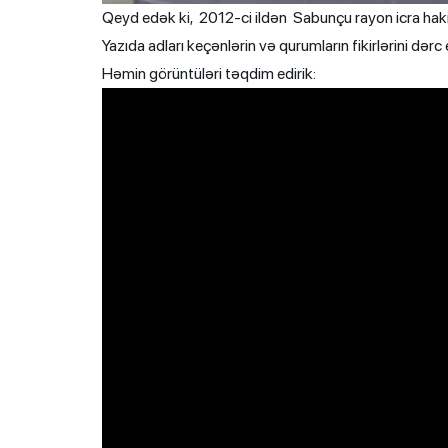
Qeyd edək ki, 2012-ci ildən Sabunçu rayon icra hakim
Yazıda adları keçənlərin və qurumların fikirlərini dərc
Həmin görüntüləri təqdim edirik: