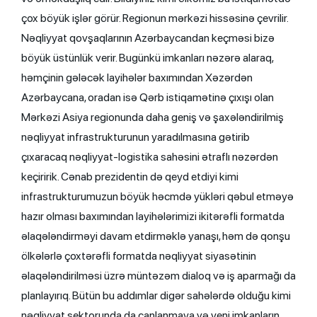
çox böyük işlər görür. Regionun mərkəzi hissəsinə çevrilir.
Nəqliyyat qovşaqlarının Azərbaycandan keçməsi bizə
böyük üstünlük verir. Bugünkü imkanları nəzərə alaraq,
həmçinin gələcək layihələr baxımından Xəzərdən
Azərbaycana, oradan isə Qərb istiqamətinə çıxışı olan
Mərkəzi Asiya regionunda daha geniş və şaxələndirilmiş
nəqliyyat infrastrukturunun yaradılmasına gətirib
çıxaracaq nəqliyyat-logistika sahəsini ətraflı nəzərdən
keçiririk. Cənab prezidentin də qeyd etdiyi kimi
infrastrukturumuzun böyük həcmdə yükləri qəbul etməyə
hazır olması baxımından layihələrimizi ikitərəfli formatda
əlaqələndirməyi davam etdirməklə yanaşı, həm də qonşu
ölkələrlə çoxtərəfli formatda nəqliyyat siyasətinin
əlaqələndirilməsi üzrə müntəzəm dialoq və iş aparmağı da
planlayırıq. Bütün bu addımlar digər sahələrdə olduğu kimi
nəqliyyat sektorunda da canlanmaya və yeni imkanların