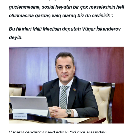
güclənməsinə, sosial həyatın bir çox məsələsinin həll
olunmasına qardaş xalq olaraq biz də sevinirik”.
Bu fikirləri Milli Məclisin deputatı Vüqar İskəndərov
deyib.
Vüqar İskəndərov qeyd edib ki, “iki ölkə arasındakı