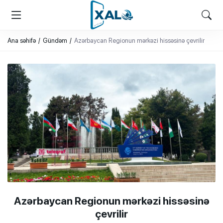
XALQ.ONLINE
ONLAYN PLATFORMA
Ana səhifə
Gündəm
Azərbaycan Regionun mərkəzi hissəsinə çevrilir
Azərbaycan Regionun mərkəzi hissəsinə
çevrilir