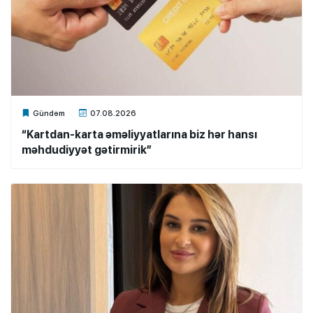
Xalq.Online
Gündəm
07.08.2026
“Kartdan-karta əməliyyatlarına biz hər hansı
məhdudiyyət gətirmirik”