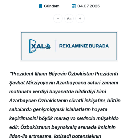
Gündəm
04.07.2025
Xalq.Online
“Prezident İlham Əliyevin Özbəkistan Prezidenti
Şavkat Mirziyoyevin Azərbaycana səfəri zamanı
mətbuata verdiyi bəyanatda bildirdiyi kimi
Azərbaycan Özbəkistanın sürətli inkişafını, bütün
sahələrdə genişmiqyaslı islahatların həyata
keçirilməsini böyük maraq və sevinclə müşahidə
edir. Özbəkistanın beynəlxalq arenada imicinin
ildən-ilə artmasına, iqtisadi potensialının