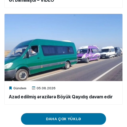
Ət bahalaşdı – VİDEO
Xalq.Online
Gündəm
05.08.2026
Azad edilmiş ərazilərə Böyük Qayıdış davam edir
DAHA ÇOX YÜKLƏ