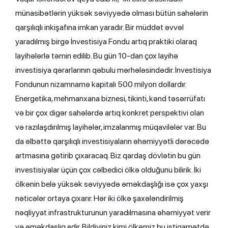
münasibətlərin yüksək səviyyədə olması bütün sahələrin
qarşılıqlı inkişafına imkan yaradır. Bir müddət əvvəl
yaradılmış birgə İnvestisiya Fondu artıq praktiki olaraq
layihələrlə təmin edilib. Bu gün 10-dan çox layihə
investisiya qərarlarının qəbulu mərhələsindədir. İnvestisiya
Fondunun nizamnamə kapitalı 500 milyon dollardır.
Energetika, mehmanxana biznesi, tikinti, kənd təsərrüfatı
və bir çox digər sahələrdə artıq konkret perspektivi olan
və razılaşdırılmış layihələr, imzalanmış müqavilələr var. Bu
da əlbəttə qarşılıqlı investisiyaların əhəmiyyətli dərəcədə
artmasına gətirib çıxaracaq. Biz qardaş dövlətin bu gün
investisiyalar üçün çox cəlbedici ölkə olduğunu bilirik. İki
ölkənin belə yüksək səviyyədə əməkdaşlığı isə çox yaxşı
nəticələr ortaya çıxarır. Hər iki ölkə şaxələndirilmiş
nəqliyyat infrastrukturunun yaradılmasına əhəmiyyət verir
və əməkdaşlıq edir. Bildiyiniz kimi ölkəmiz bu istiqamətdə