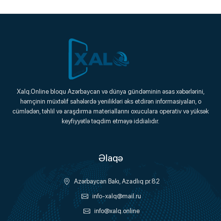
Xalq.Online
Xalq.Online bloqu Azərbaycan və dünya gündəminin əsas xəbərlərini,
həmçinin müxtəlif sahələrdə yenilikləri əks etdirən informasiyaları, o
Onlayn Platforma
cümlədən, təhlil və araşdırma materiallarını oxuculara operativ və yüksək
keyfiyyətlə təqdim etməyə iddialıdır.
Əlaqə
Azərbaycan Bakı, Azadlıq pr.82
info-xalq@mail.ru
info@xalq.online