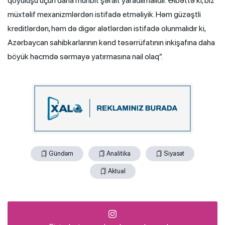
qoyuluşu üçün daha münbit şərait yaradılmalıdır. Əlbəttə ki, biz
müxtəlif mexanizmlərdən istifadə etməliyik. Həm güzəştli
kreditlərdən, həm də digər alətlərdən istifadə olunmalıdır ki,
Azərbaycan sahibkarlarının kənd təsərrüfatının inkişafına daha
böyük həcmdə sərmayə yatırmasına nail olaq”.
Gündəm
Analitika
Siyasət
Aktual