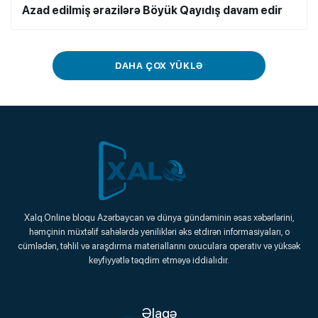
Azad edilmiş ərazilərə Böyük Qayıdış davam edir
DAHA ÇOX YÜKLƏ
Xalq.Online
Xalq.Online bloqu Azərbaycan və dünya gündəminin əsas xəbərlərini,
həmçinin müxtəlif sahələrdə yenilikləri əks etdirən informasiyaları, o
Onlayn Platforma
cümlədən, təhlil və araşdırma materiallarını oxuculara operativ və yüksək
keyfiyyətlə təqdim etməyə iddialıdır.
Əlaqə