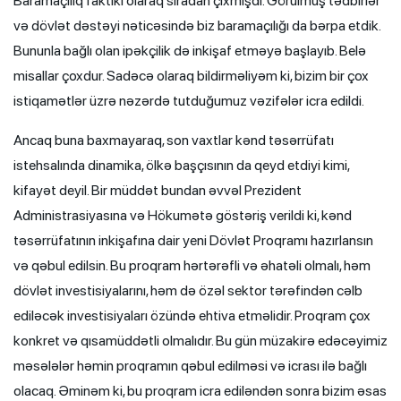
Baramaçılıq faktiki olaraq sıradan çıxmışdı. Görülmüş tədbirlər
və dövlət dəstəyi nəticəsində biz baramaçılığı da bərpa etdik.
Bununla bağlı olan ipəkçilik də inkişaf etməyə başlayıb. Belə
misallar çoxdur. Sadəcə olaraq bildirməliyəm ki, bizim bir çox
istiqamətlər üzrə nəzərdə tutduğumuz vəzifələr icra edildi.
Ancaq buna baxmayaraq, son vaxtlar kənd təsərrüfatı
istehsalında dinamika, ölkə başçısının da qeyd etdiyi kimi,
kifayət deyil. Bir müddət bundan əvvəl Prezident
Administrasiyasına və Hökumətə göstəriş verildi ki, kənd
təsərrüfatının inkişafına dair yeni Dövlət Proqramı hazırlansın
və qəbul edilsin. Bu proqram hərtərəfli və əhatəli olmalı, həm
dövlət investisiyalarını, həm də özəl sektor tərəfindən cəlb
ediləcək investisiyaları özündə ehtiva etməlidir. Proqram çox
konkret və qısamüddətli olmalıdır. Bu gün müzakirə edəcəyimiz
məsələlər həmin proqramın qəbul edilməsi və icrası ilə bağlı
olacaq. Əminəm ki, bu proqram icra ediləndən sonra bizim əsas