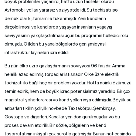
böyük problemlər yaşanırdı, hətta uzun fasilələr olurdu.
Avtomobil yolları yararsız vəziyyətdə idi. Su təchizatı isə
demək olar ki, tamamilə tükənmişdi. Yəni kəndlərin
dirçəldilməsi və kəndlərdə yaşayan insanların yaşayış
səviyyəsinin yaxşılaşdırılması üçün bu proqramın həlledici rolu
olmuşdu. O ildən bu yana bölgələrdə genişmiqyaslı
infrastruktur layihələri icra edildi.
Bu gün ölkə üzrə qazlaşdırmanın səviyyəsi 96 faizdir. Amma
hələlik azad edilmiş torpaqlar istisnadır. Ölkə üzrə elektrik
təchizatı ilə bağlı heç bir problem yoxdur. Hətta nəinki özümüzü
təmin edirik, həm də böyük ixrac potensialımız yaradılıb. Bir çox
magistral, şəhərlərarası və kənd yolları inşa edilmişdir. Böyük su
anbarları tikilmişdir, ilk növbədə Taxtakörpü, Şəmkirçay,
Göytəpə və digərləri. Kanallar yenidən qurulmuşdur və bu
proses davam etdirilir. Bir sözlə, bölgələrin və kənd
təsərrüfatının inkişafı çox sürətlə getmişdir. Bunun nəticəsində