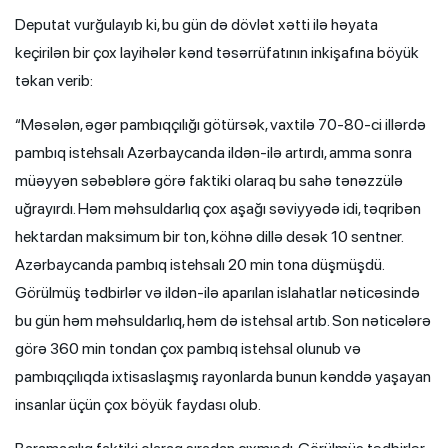
Deputat vurğulayıb ki, bu gün də dövlət xətti ilə həyata
keçirilən bir çox layihələr kənd təsərrüfatının inkişafına böyük
təkan verib:
“Məsələn, əgər pambıqçılığı götürsək, vaxtilə 70-80-ci illərdə
pambıq istehsalı Azərbaycanda ildən-ilə artırdı, amma sonra
müəyyən səbəblərə görə faktiki olaraq bu sahə tənəzzülə
uğrayırdı. Həm məhsuldarlıq çox aşağı səviyyədə idi, təqribən
hektardan maksimum bir ton, köhnə dillə desək 10 sentner.
Azərbaycanda pambıq istehsalı 20 min tona düşmüşdü.
Görülmüş tədbirlər və ildən-ilə aparılan islahatlar nəticəsində
bu gün həm məhsuldarlıq, həm də istehsal artıb. Son nəticələrə
görə 360 min tondan çox pambıq istehsal olunub və
pambıqçılıqda ixtisaslaşmış rayonlarda bunun kənddə yaşayan
insanlar üçün çox böyük faydası olub.