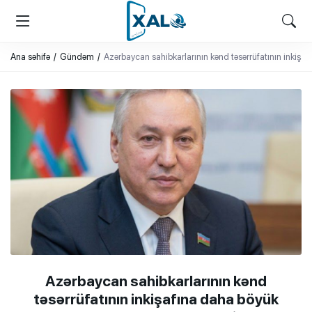
XALQ.ONLINE
ONLAYN PLATFORMA
Ana səhifə
Gündəm
Azərbaycan sahibkarlarının kənd təsərrüfatının inkiş
Azərbaycan sahibkarlarının kənd
təsərrüfatının inkişafına daha böyük