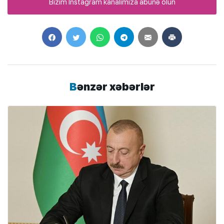
Bizim Instagram kanalımıza abunə olun
Bənzər xəbərlər