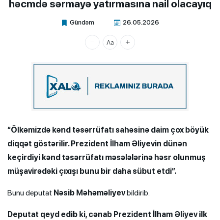
həcmdə sərmayə yatırmasına nail olacayıq
Gündəm
26.05.2026
Xalq.Online
“Ölkəmizdə kənd təsərrüfatı sahəsinə daim çox böyük
diqqət göstərilir. Prezident İlham Əliyevin dünən
keçirdiyi kənd təsərrüfatı məsələlərinə həsr olunmuş
müşavirədəki çıxışı bunu bir daha sübut etdi”.
Bunu deputat
Nəsib Məhəməliyev
bildirib.
Deputat qeyd edib ki, cənab Prezident İlham Əliyev ilk