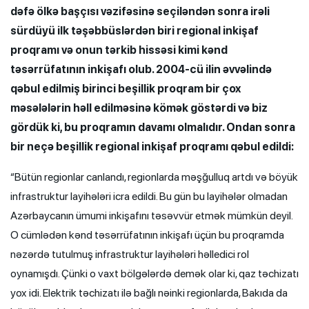
dəfə ölkə başçısı vəzifəsinə seçiləndən sonra irəli
sürdüyü ilk təşəbbüslərdən biri regional inkişaf
proqramı və onun tərkib hissəsi kimi kənd
təsərrüfatının inkişafı olub. 2004-cü ilin əvvəlində
qəbul edilmiş birinci beşillik proqram bir çox
məsələlərin həll edilməsinə kömək göstərdi və biz
gördük ki, bu proqramın davamı olmalıdır. Ondan sonra
bir neçə beşillik regional inkişaf proqramı qəbul edildi:
“Bütün regionlar canlandı, regionlarda məşğulluq artdı və böyük
infrastruktur layihələri icra edildi. Bu gün bu layihələr olmadan
Azərbaycanın ümumi inkişafını təsəvvür etmək mümkün deyil.
O cümlədən kənd təsərrüfatının inkişafı üçün bu proqramda
nəzərdə tutulmuş infrastruktur layihələri həlledici rol
oynamışdı. Çünki o vaxt bölgələrdə demək olar ki, qaz təchizatı
yox idi. Elektrik təchizatı ilə bağlı nəinki regionlarda, Bakıda da