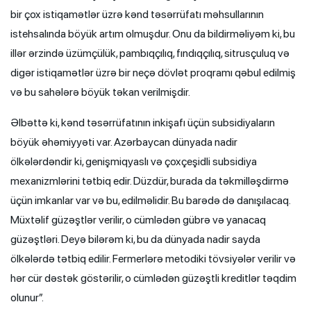
bir çox istiqamətlər üzrə kənd təsərrüfatı məhsullarının
istehsalında böyük artım olmuşdur. Onu da bildirməliyəm ki, bu
illər ərzində üzümçülük, pambıqçılıq, fındıqçılıq, sitrusçuluq və
digər istiqamətlər üzrə bir neçə dövlət proqramı qəbul edilmiş
və bu sahələrə böyük təkan verilmişdir.
Əlbəttə ki, kənd təsərrüfatının inkişafı üçün subsidiyaların
böyük əhəmiyyəti var. Azərbaycan dünyada nadir
ölkələrdəndir ki, genişmiqyaslı və çoxçeşidli subsidiya
mexanizmlərini tətbiq edir. Düzdür, burada da təkmilləşdirmə
üçün imkanlar var və bu, edilməlidir. Bu barədə də danışılacaq.
Müxtəlif güzəştlər verilir, o cümlədən gübrə və yanacaq
güzəştləri. Deyə bilərəm ki, bu da dünyada nadir sayda
ölkələrdə tətbiq edilir. Fermerlərə metodiki tövsiyələr verilir və
hər cür dəstək göstərilir, o cümlədən güzəştli kreditlər təqdim
olunur”.