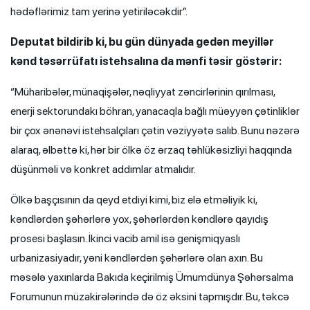
hədəflərimiz tam yerinə yetiriləcəkdir”.
Deputat bildirib ki, bu gün dünyada gedən meyillər
kənd təsərrüfatı istehsalına da mənfi təsir göstərir:
“Müharibələr, münaqişələr, nəqliyyat zəncirlərinin qırılması,
enerji sektorundakı böhran, yanacaqla bağlı müəyyən çətinliklər
bir çox ənənəvi istehsalçıları çətin vəziyyətə salıb. Bunu nəzərə
alaraq, əlbəttə ki, hər bir ölkə öz ərzaq təhlükəsizliyi haqqında
düşünməli və konkret addımlar atmalıdır.
Ölkə başçısının da qeyd etdiyi kimi, biz elə etməliyik ki,
kəndlərdən şəhərlərə yox, şəhərlərdən kəndlərə qayıdış
prosesi başlasın. İkinci vacib amil isə genişmiqyaslı
urbanizasiyadır, yəni kəndlərdən şəhərlərə olan axın. Bu
məsələ yaxınlarda Bakıda keçirilmiş Ümumdünya Şəhərsalma
Forumunun müzakirələrində də öz əksini tapmışdır. Bu, təkcə