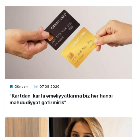
Xalq.Online
Gündəm
07.08.2026
“Kartdan-karta əməliyyatlarına biz hər hansı
məhdudiyyət gətirmirik”