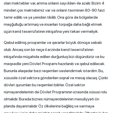
olan məktəblər var, amma onların sayı ildən-ilə azalır. Bizim 4
mindən çox məktəbimiz var və onların təxminən 80-90 faizi
təmir edilib və ya yenidən tikilib. Ona görə də bölgələrdə
məşğulluğu artırmaq və insanları torpağa daha bağlı etmək
üçün kənd təsərrüfatının inkişafına yeni təkan verməliyik.
Qəbul edilmiş proqramlar və qərarlar böyük dönüşə səbəb
olub. Ancaq son bir neçə il ərzində kənd təsərrüfatının
inkişafında müşahidə edilən durğunluq bizi düşündürür və bu
məqsədlə yeni Dövlət Proqramı hazırlanıb və qəbul ediləcək.
Bununla əlaqədar bəzi rəqəmləri səsləndirmək istərdim. Bu,
xüsusilə özəl sektora göndərilən siqnal və mesaj olacaq. Çünki
dövlət qurumları bu rəqəmləri bilirlər. Özəl sektor
nümayəndələrinin də Dövlət Proqramının icrasında xüsusi rolu
olmalıdır. Burada biznes nümayəndələrinin məsuliyyəti ön
planda dayanmalıdır. Öz ölkələrinə bağlılıq və sərmayə