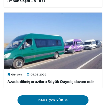
Ət bahalaşdı – VİDEO
Xalq.Online
Gündəm
05.08.2026
Azad edilmiş ərazilərə Böyük Qayıdış davam edir
DAHA ÇOX YÜKLƏ