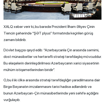
XALQ xəbər verir ki, bu barədə Prezident İlham Əliyev Çinin
Tiencin şəhərində “ŞƏT plyus” formatında keçirilən görüş
zamanı bildirib.
Dövlət başçısı qeyd edib: “Azərbaycanla Çin arasında səmimi,
dost münasibətlər və hərtərəfli strateji tərəfdaşlıq mövcuddur.
Bu əlaqələrin dərinləşdirilməsi Azərbaycanın xarici siyasətinin
mühüm istiqamətlərindən biridir”.
O, bu il iki ölkə arasında strateji tərəfdaşlığın yaradılmasına dair
Birgə Bəyanatın imzalanmasını tarixi hadisə adlandırıb və
bunun Azərbaycan-Çin münasibətlərində yeni səhifə açdığını
vurğulayıb.