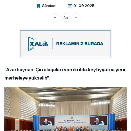
Gündəm
01.09.2025
Xalq.Online
“Azərbaycan-Çin əlaqələri son iki ildə keyfiyyətcə yeni
mərhələyə yüksəlib”.