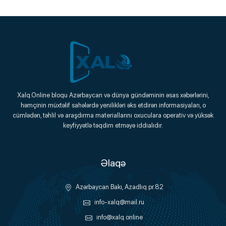
Xalq.Online
Xalq.Online bloqu Azərbaycan və dünya gündəminin əsas xəbərlərini,
həmçinin müxtəlif sahələrdə yenilikləri əks etdirən informasiyaları, o
Onlayn Platforma
cümlədən, təhlil və araşdırma materiallarını oxuculara operativ və yüksək
keyfiyyətlə təqdim etməyə iddialıdır.
Əlaqə
Azərbaycan Bakı, Azadlıq pr.82
info-xalq@mail.ru
info@xalq.online