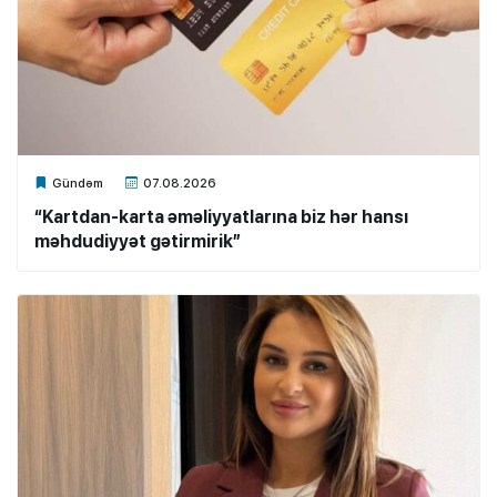
Xalq.Online
Gündəm
07.08.2026
“Kartdan-karta əməliyyatlarına biz hər hansı
məhdudiyyət gətirmirik”