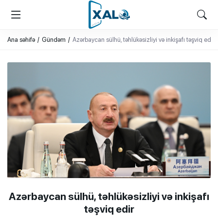
XALQ.ONLINE
ONLAYN PLATFORMA
Ana səhifə
Gündəm
Azərbaycan sülhü, təhlükəsizliyi və inkişafı təşviq edir
Azərbaycan sülhü, təhlükəsizliyi və inkişafı
təşviq edir