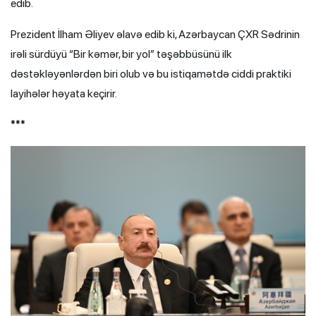
edib.
Prezident İlham Əliyev əlavə edib ki, Azərbaycan ÇXR Sədrinin
irəli sürdüyü “Bir kəmər, bir yol” təşəbbüsünü ilk
dəstəkləyənlərdən biri olub və bu istiqamətdə ciddi praktiki
layihələr həyata keçirir.
***