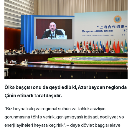
Ölkə başçısı onu da qeyd edib ki, Azərbaycan regionda
Çinin etibarlı tərəfdaşıdır.
“Biz beynəlxalq və regional sülhün və təhlükəsizliyin
qorunmasına töhfə veririk, genişmiqyaslı iqtisadi, nəqliyyat və
enerji layihələri həyata keçiririk”, – deyə dövlət başçısı əlavə