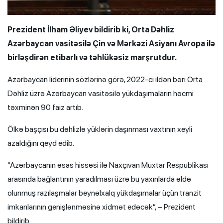
Prezident İlham Əliyev bildirib ki, Orta Dəhliz
Azərbaycan vasitəsilə Çin və Mərkəzi Asiyanı Avropa ilə
birləşdirən etibarlı və təhlükəsiz marşrutdur.
Azərbaycan liderinin sözlərinə görə, 2022-ci ildən bəri Orta
Dəhliz üzrə Azərbaycan vasitəsilə yükdaşımaların həcmi
təxminən 90 faiz artıb.
Ölkə başçısı bu dəhlizlə yüklərin daşınması vaxtının xeyli
azaldığını qeyd edib.
“Azərbaycanın əsas hissəsi ilə Naxçıvan Muxtar Respublikası
arasında bağlantının yaradılması üzrə bu yaxınlarda əldə
olunmuş razılaşmalar beynəlxalq yükdaşımalar üçün tranzit
imkanlarının genişlənməsinə xidmət edəcək”, – Prezident
bildirib.