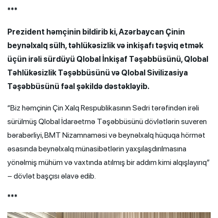
***
Prezident həmçinin bildirib ki, Azərbaycan Çinin
beynəlxalq sülh, təhlükəsizlik və inkişafı təşviq etmək
üçün irəli sürdüyü Qlobal İnkişaf Təşəbbüsünü, Qlobal
Təhlükəsizlik Təşəbbüsünü və Qlobal Sivilizasiya
Təşəbbüsünü fəal şəkildə dəstəkləyib.
“Biz həmçinin Çin Xalq Respublikasının Sədri tərəfindən irəli
sürülmüş Qlobal İdarəetmə Təşəbbüsünü dövlətlərin suveren
bərabərliyi, BMT Nizamnaməsi və beynəlxalq hüquqa hörmət
əsasında beynəlxalq münasibətlərin yaxşılaşdırılmasına
yönəlmiş mühüm və vaxtında atılmış bir addım kimi alqışlayırıq”
– dövlət başçısı əlavə edib.
***