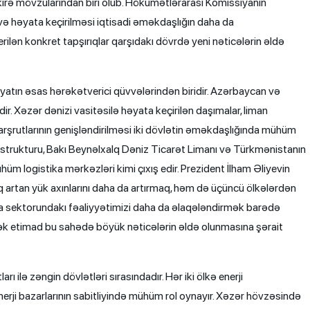
kirə mövzularından biri olub. Hökumətlərarası Komissiyanın
 və həyata keçirilməsi iqtisadi əməkdaşlığın daha da
lən konkret tapşırıqlar qarşıdakı dövrdə yeni nəticələrin əldə
yyatın əsas hərəkətverici qüvvələrindən biridir. Azərbaycan və
 Xəzər dənizi vasitəsilə həyata keçirilən daşımalar, liman
arşrutlarının genişləndirilməsi iki dövlətin əməkdaşlığında mühüm
astrukturu, Bakı Beynəlxalq Dəniz Ticarət Limanı və Türkmənistanın
üm logistika mərkəzləri kimi çıxış edir. Prezident İlham Əliyevin
q artan yük axınlarını daha da artırmaq, həm də üçüncü ölkələrdən
ka sektorundakı fəaliyyətimizi daha da əlaqələndirmək barədə
ksək etimad bu sahədə böyük nəticələrin əldə olunmasına şərait
 ilə zəngin dövlətləri sırasındadır. Hər iki ölkə enerji
erji bazarlarının sabitliyində mühüm rol oynayır. Xəzər hövzəsində