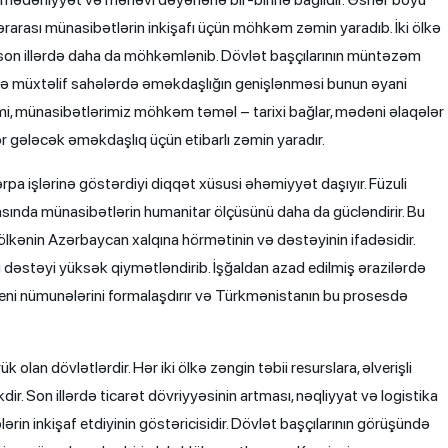
ərarası münasibətlərin inkişafı üçün möhkəm zəmin yaradıb. İki ölkə
 son illərdə daha da möhkəmlənib. Dövlət başçılarının müntəzəm
 və müxtəlif sahələrdə əməkdaşlığın genişlənməsi bunun əyani
 kimi, münasibətlərimiz möhkəm təməl – tarixi bağlar, mədəni əlaqələr
r gələcək əməkdaşlıq üçün etibarlı zəmin yaradır.
a işlərinə göstərdiyi diqqət xüsusi əhəmiyyət daşıyır. Füzuli
asında münasibətlərin humanitar ölçüsünü daha da gücləndirir. Bu
 ölkənin Azərbaycan xalqına hörmətinin və dəstəyinin ifadəsidir.
 dəstəyi yüksək qiymətləndirib. İşğaldan azad edilmiş ərazilərdə
yeni nümunələrini formalaşdırır və Türkmənistanın bu prosesdə
lan dövlətlərdir. Hər iki ölkə zəngin təbii resurslara, əlverişli
r. Son illərdə ticarət dövriyyəsinin artması, nəqliyyat və logistika
in inkişaf etdiyinin göstəricisidir. Dövlət başçılarının görüşündə