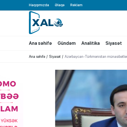
Haqqımızda
Əlaqə
Reklam
XALQ.ONLINE
ONLAYN PLATFORMA
Ana səhifə
Gündəm
Analitika
Siyasət
Ana səhifə
Siyasət
Azərbaycan-Türkmənistan münasibətləri 