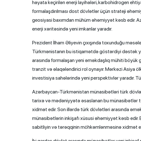
həyata keçirilən enerji layihələri, karbohidrogen ehtiy
formalaşdırılması dost dövlətlər üçün strateji əhəmiy
geosiyasi baxımdan mühüm əhəmiyyət kəsb edir. Az
enerji xəritəsində yeni imkanlar yaradır.
Prezident İlham Əliyevin çıxışında toxunduğu məsələlə
Türkmənistanın bu istiqamətdə göstərdiyi dəstək yük
arasında formalaşan yeni əməkdaşlıq mühiti böyük
tranzit və əlaqələndirici rol oynayır. Mərkəzi Asiya öl
investisiya sahələrində yeni perspektivlər yaradır. T
Azərbaycan-Türkmənistan münasibətləri türk dövlətl
tarixə və mədəniyyətə əsaslanan bu münasibətlər tür
xidmət edir. Son illərdə türk dövlətləri arasında ə
münasibətlərin inkişafı xüsusi əhəmiyyət kəsb edir. 
sabitliyin və tərəqqinin möhkəmlənməsinə xidmət ed
İki qardaş dövlət arasında münasibətlər yeni inkişa