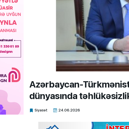
Azərbaycan-Türkmənista
dünyasında təhlükəsizli
Siyasət
24.06.2026
Xalq.Online