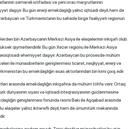
atlarının səmərəli istifadəsi və yeni ixrac marşrutlarının
yət daşıyır. Bu gün enerji əməkdaşlığı yalnız iqtisadi deyil, həm də
ərbaycan və Türkmənistanın bu sahədə birgə fəaliyyəti regionun
rdən biri Azərbaycanın Mərkəzi Asiya ilə əlaqələrinin inkişafı olub.
sək qiymətləndirilir. Bu gün Xəzər regionu ilə Mərkəzi Asiya
 geoiqtisadi əhəmiyyət daşıyır. Azərbaycan bu prosesdə mühüm
kələri ilə münasibətlərin genişlənməsi ticarət, nəqliyyat, enerji və
ürkmənistan bu əməkdaşlığın əsas aktorlarından biri kimi çıxış edir.
əri arasında əməkdaşlığın inkişafına da mühüm töhfə verir. Ortaq
k dünyasının siyasi və iqtisadi inteqrasiyasının güclənməsinə
məkdaşlığın genişlənməsi fonunda rəsmi Bakı ilə Aşqabad arasında
Bu əlaqələr yalnız ikitərəfli deyil, həm də ümumtürk məkanında
ir.
f mərhələsinə qədəm qoyub. Tarixi dostluq münasibətləri bu gün