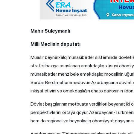
Mahir Süleymanlı
Milli Məclisin deputatı
Müasir beynəlxalq münasibətlər sistemində dövlətlər
strateji baxışa əsaslanan əməkdaşlıq xüsusi əhəmi
münasibətlər məhz belə əməkdaşlıq modelinin uğurlu
Sərdar Berdiməhəmmədovun Azərbaycana dövlət səfər
inkişaf etiyini və əməkdaşlığın əhatə dairəsinin ildən-
Dövlət başçılarının mətbuata verdikləri bəyanat iki ö
perspektivlərini ortaya qoyur. Azərbaycan-Türkmənis
həm də regional və beynəlxalq əhəmiyyət daşıyan st
Azərbaycan və Türkmənistan xalqları ortaq tarix, dil