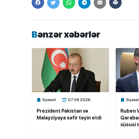
Bənzər xəbərlər
Siyasət
07.08.2026
Siyasə
Xalq.Online
Xalq.Onli
Prezident Pakistan və
Ruben 
Malayziyaya səfir təyin etdi
Qarabağ
xüsusi m