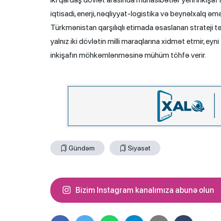
iqtisadi, enerji, nəqliyyat-logistika və beynəlxalq ə
Türkmənistan qarşılıqlı etimada əsaslanan strateji 
yalnız iki dövlətin milli maraqlarına xidmət etmir, ey
inkişafın möhkəmlənməsinə mühüm töhfə verir.
Gündəm
Siyasət
Bizim Instagram kanalımıza abunə olun