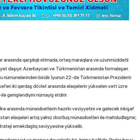
 arasında qarşılıqlı etimada, ortaq maraqlara və uzunmüddətli
yyət daşıyır. Azərbaycan və Türkmənistan arasında formalaşan
 nümunələrindən biridir. İyunun 22-də Türkmənistan Prezidenti
i iki qardaş dövlət arasında əlaqələrin yüksələn xətt üzrə
ilə genişləndiyini nümayiş etdirir.
lkə arasında münasibətlərin hazırkı vəziyyətini və gələcək inkişaf
tan əlaqələri artıq yalnız dostluq münasibətləri ilə məhdudlaşmır,
rateji əməkdaşlıq səviyyəsinə yüksəlib.
, mədəniyyət və mənəvi dəyərlərlə bir-birinə bağlıdır. Əsrlər boyu