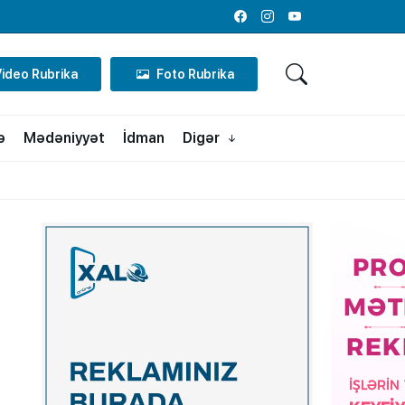
Facebook
Instagram
Youtube
Video Rubrika
Foto Rubrika
ə
Mədəniyyət
İdman
Digər