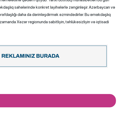
məkdaşlıq sahələrində konkret layihələrlə zənginləşir. Azərbaycan və
tərəfdaşlığı daha da dərinləşdirmək əzmindədirlər. Bu əməkdaşlıq
ni zamanda Xəzər regionunda sabitliyin, təhlükəsizliyin və iqtisadi