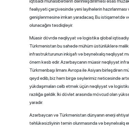
iqtisadi münasibətlərin dərinləşdirilməsi əsas müza
fəaliyyəti çərçivəsində yeni layihələrin hazırlanması
genişlənməsinə imkan yaradacaq. Bu istiqamətdə veri
olunacağını təsdiqləyir.
Müasir dövrdə nəqliyyat və logistika qlobal iqtisadi
Türkmənistan bu sahədə mühüm üstünlüklərə malikdir.
infrastrukturunun inkişafı və beynəlxalq nəqliyyat m
önəm kəsb edir. Azərbaycanın müasir nəqliyyat infr
Türkmənbaşı limanı Avropa ilə Asiyanı birləşdirən müh
qeyd edib, biz həm birgə səylərimiz nəticəsində artı
yükdaşımaları cəlb etmək üçün nəqliyyat və logisti
razılığa gəldik. İki dövlət arasında mövcud olan yü
yaradır.
Azərbaycan və Türkmənistan dünyanın enerji ehtiyatları
təhlükəsizliyinin təmin olunmasında və beynəlxalq en