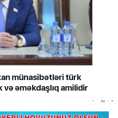
n münasibətləri türk
k və əməkdaşlıq amilidir