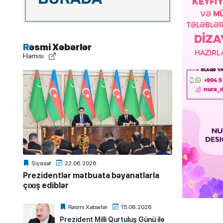
Rəsmi Xəbərlər
Hamısı
Siyasət
22.06.2026
Prezidentlər mətbuata bəyanatlarla
çıxış ediblər
Rəsmi Xəbərlər
15.06.2026
Prezident Milli Qurtuluş Günü ilə