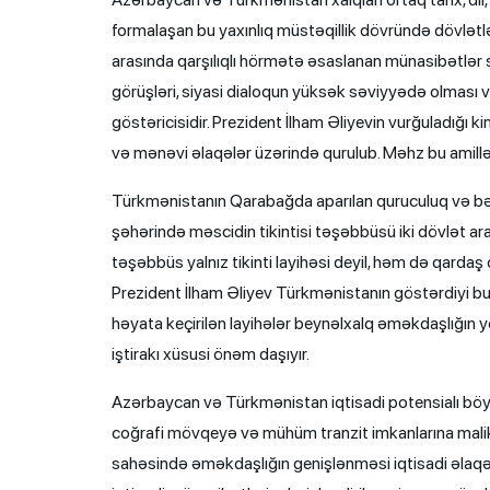
formalaşan bu yaxınlıq müstəqillik dövründə dövlətl
arasında qarşılıqlı hörmətə əsaslanan münasibətlər
görüşləri, siyasi dialoqun yüksək səviyyədə olması
göstəricisidir. Prezident İlham Əliyevin vurğuladığı
və mənəvi əlaqələr üzərində qurulub. Məhz bu amillə
Türkmənistanın Qarabağda aparılan quruculuq və bərp
şəhərində məscidin tikintisi təşəbbüsü iki dövlət ar
təşəbbüs yalnız tikinti layihəsi deyil, həm də qardaş
Prezident İlham Əliyev Türkmənistanın göstərdiyi bu
həyata keçirilən layihələr beynəlxalq əməkdaşlığın 
iştirakı xüsusi önəm daşıyır.
Azərbaycan və Türkmənistan iqtisadi potensialı böyük o
coğrafi mövqeyə və mühüm tranzit imkanlarına malikdi
sahəsində əməkdaşlığın genişlənməsi iqtisadi əlaqələr