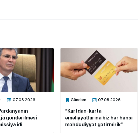
t
07.08.2026
Gündəm
07.08.2026
ne
Xalq.Online
Vardanyanın
“Kartdan-karta
a göndərilməsi
əməliyyatlarına biz hər hansı
issiya idi
məhdudiyyət gətirmirik”