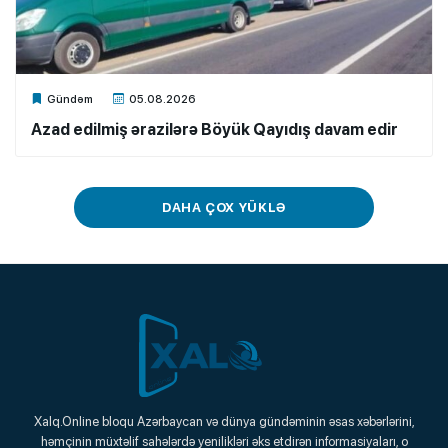
Xalq.Online
Gündəm
05.08.2026
Azad edilmiş ərazilərə Böyük Qayıdış davam edir
DAHA ÇOX YÜKLƏ
Xalq.Online
Xalq.Online bloqu Azərbaycan və dünya gündəminin əsas xəbərlərini,
həmçinin müxtəlif sahələrdə yenilikləri əks etdirən informasiyaları, o