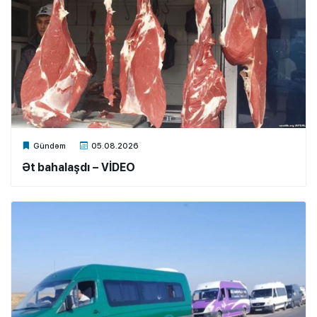
Xalq.Online
Gündəm
05.08.2026
Ət bahalaşdı – VİDEO