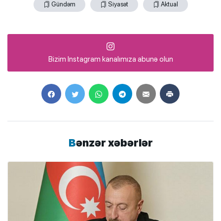
Gündəm
Siyasət
Aktual
Bizim Instagram kanalımıza abunə olun
Bənzər xəbərlər