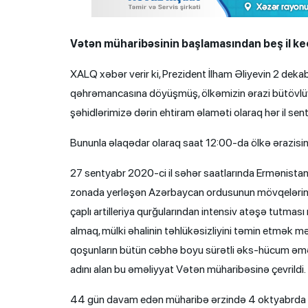
Vətən müharibəsinin başlamasından beş il ke
XALQ xəbər verir ki, Prezident İlham Əliyevin 2 dek
qəhrəmancasına döyüşmüş, ölkəmizin ərazi bütövlüyü
şəhidlərimizə dərin ehtiram əlaməti olaraq hər il se
Bununla əlaqədar olaraq saat 12:00-da ölkə ərazisind
27 sentyabr 2020-ci il səhər saatlarında Ermənistan
zonada yerləşən Azərbaycan ordusunun mövqelərini və
çaplı artilleriya qurğularından intensiv atəşə tutmas
almaq, mülki əhalinin təhlükəsizliyini təmin etmək
qoşunların bütün cəbhə boyu sürətli əks-hücum əmə
adını alan bu əməliyyat Vətən müharibəsinə çevrildi.
44 gün davam edən müharibə ərzində 4 oktyabrda Cə