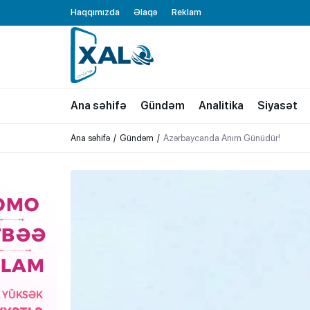
Haqqımızda
Əlaqə
Reklam
XALQ.ONLINE
ONLAYN PLATFORMA
Ana səhifə
Gündəm
Analitika
Siyasət
Ana səhifə
Gündəm
Azərbaycanda Anım Günüdür!