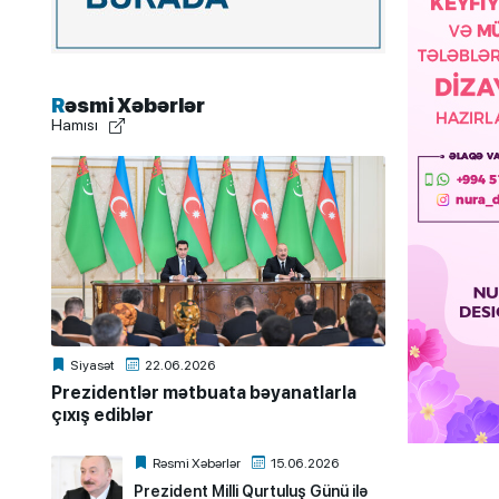
Rəsmi Xəbərlər
Hamısı
Siyasət
22.06.2026
Prezidentlər mətbuata bəyanatlarla
çıxış ediblər
Rəsmi Xəbərlər
15.06.2026
Prezident Milli Qurtuluş Günü ilə