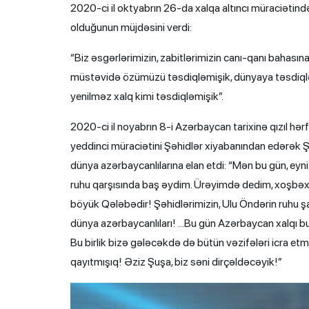
2020-ci il oktyabrın 26-da xalqa altıncı müraciətind
olduğunun müjdəsini verdi:
“Biz əsgərlərimizin, zabitlərimizin canı-qanı bahası
müstəvidə özümüzü təsdiqləmişik, dünyaya təsdiqləmiş
yenilməz xalq kimi təsdiqləmişik”.
2020-ci il noyabrın 8-i Azərbaycan tarixinə qızıl hərf
yeddinci müraciətini Şəhidlər xiyabanından edərək 
dünya azərbaycanlılarına elan etdi: “Mən bu gün, eyn
ruhu qarşısında baş əydim. Ürəyimdə dedim, xoşbəxt 
böyük Qələbədir! Şəhidlərimizin, Ulu Öndərin ruhu 
dünya azərbaycanlıları! …Bu gün Azərbaycan xalqı bu
Bu birlik bizə gələcəkdə də bütün vəzifələri icra e
qayıtmışıq! Əziz Şuşa, biz səni dirçəldəcəyik!”