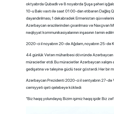
oktyabrda Qubadlı və 8 noyabrda Şuşa şəhəri işğal
10-u Bakı vaxtı ilə saat 01:00-dan etibarən Dağlıq
dayandırılması, 1 dekabradək Ermənistan qüvvələrin
Azərbaycan ərazilərindən çıxarılması və Naxçıvan Mux
nəqliyyat kommunikasiyalarının inşasının təmin edilmə
2020-ci il noyabrın 20-də Ağdam, noyabrın 25-də Kəl
44 günlük Vətən müharibəsi dövründə Azərbaycan P
müraciətlər etdi. Bu müraciətlər Azərbaycan xalqını a
gedişatına və taleyinə güclü təsir göstərdi. Hər bir
Azərbaycan Prezidenti 2020-ci il sentyabrın 27-də 
cəmiyyəti qəti qələbəyə köklədi:
“Biz haqq yolundayıq. Bizim işimiz haqq işidir. Biz 