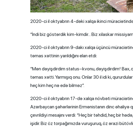
2020-ci il oktyabrın 4-dəki xalqa ikinci müraciətind
“İndi biz göstərdik kim-kimdir… Biz xilaskar missiyamı
2020-ci il oktyabrın 9-dakı xalqa üçüncü müraciəti
təmas xəttinin yarıldığını elan etdi:
“Mən dəyişdirdim status–kvonu, dəyişdirdim! Bax, 
təmas xətti. Yarmışıq onu. Onlar 30 il idi ki, qururd
heç kim heç nə edə bilməz”.
2020-ci il oktyabrın 17-də xalqa növbəti müraciətin
Azərbaycan şəhərlərinin Ermənistanın dinc əhaliyə 
çevrildiyi mesajını verdi: “Heç bir təhdid, heç bir hə
işidir. Biz öz torpağımızda vuruşuruq, öz ərazi bütöv