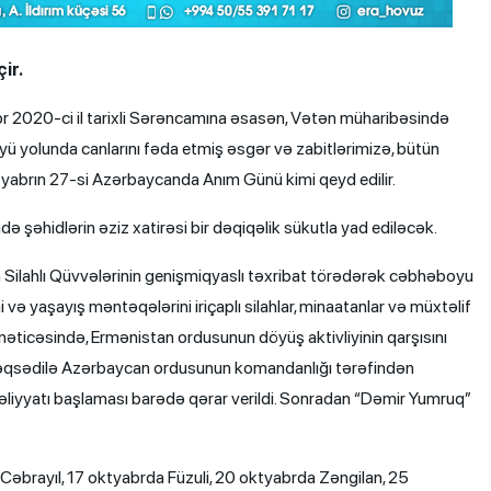
çir.
abr 2020-ci il tarixli Sərəncamına əsasən, Vətən müharibəsində
 yolunda canlarını fəda etmiş əsgər və zabitlərimizə, bütün
ntyabrın 27-si Azərbaycanda Anım Günü kimi qeyd edilir.
ə şəhidlərin əziz xatirəsi bir dəqiqəlik sükutla yad ediləcək.
 Silahlı Qüvvələrinin genişmiqyaslı təxribat törədərək cəbhəboyu
 yaşayış məntəqələrini iriçaplı silahlar, minaatanlar və müxtəlif
ı nəticəsində, Ermənistan ordusunun döyüş aktivliyinin qarşısını
 məqsədilə Azərbaycan ordusunun komandanlığı tərəfindən
liyyatı başlaması barədə qərar verildi. Sonradan “Dəmir Yumruq”
brayıl, 17 oktyabrda Füzuli, 20 oktyabrda Zəngilan, 25