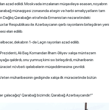
dan azad edildi. Moskvada imzalanan müqaviləyə əsasən, noyabrın
 Qarabağ münaqişəsi zonasında atəşin və hərbi əməliyyatların tam
in Dağlıq Qarabağın ətrafında Ermənistan nəzarətindəki
tar Respublikası ilə Azərbaycanın qərb rayonlarını birləşdirən yeni
si elan edilib.
bəcər, dekabrın 1-də Laçın rayonları azad edilib.
rezidenti, Ali Baş Komandan İlham Əliyev xalqa müntəzəm
yağa qaldırdı, onu yumruq kimi sıx birləşdirdi, müharibənin
 müraciət növbəti qələbələrin müqəddiməsinə çevrildi.
Vətən müharibəsinin gedişində xalqa ilk müraciətində bütün
zəfər çalacağıq! Qarabağ bizimdir, Qarabağ Azərbaycandır!”