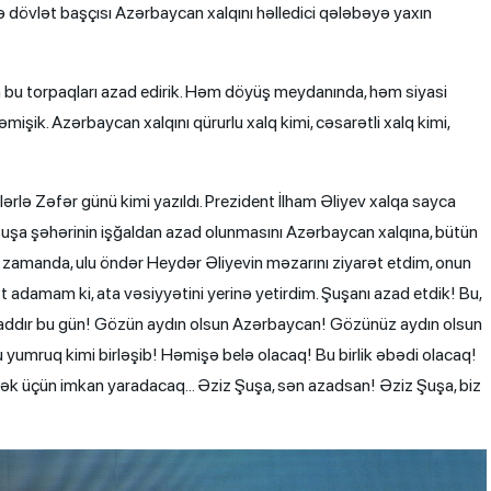
ə dövlət başçısı Azərbaycan xalqını həlledici qələbəyə yaxın
na bu torpaqları azad edirik. Həm döyüş meydanında, həm siyasi
ik. Azərbaycan xalqını qürurlu xalq kimi, cəsarətli xalq kimi,
lərlə Zəfər günü kimi yazıldı. Prezident İlham Əliyev xalqa sayca
Şuşa şəhərinin işğaldan azad olunmasını Azərbaycan xalqına, bütün
i zamanda, ulu öndər Heydər Əliyevin məzarını ziyarət etdim, onun
adamam ki, ata vəsiyyətini yerinə yetirdim. Şuşanı azad etdik! Bu,
şaddır bu gün! Gözün aydın olsun Azərbaycan! Gözünüz aydın olsun
 yumruq kimi birləşib! Həmişə belə olacaq! Bu birlik əbədi olacaq!
tmək üçün imkan yaradacaq… Əziz Şuşa, sən azadsan! Əziz Şuşa, biz