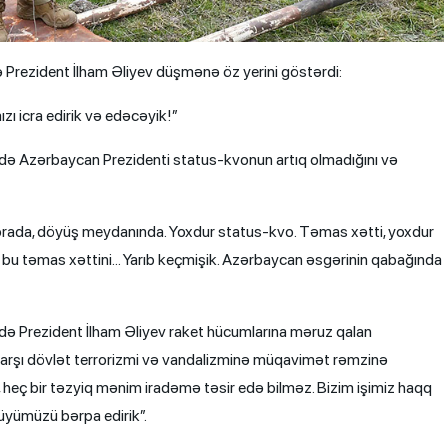
ə Prezident İlham Əliyev düşmənə öz yerini göstərdi:
zı icra edirik və edəcəyik!”
ndə Azərbaycan Prezidenti status-kvonun artıq olmadığını və
orada, döyüş meydanında. Yoxdur status-kvo. Təmas xətti, yoxdur
ular bu təmas xəttini… Yarıb keçmişik. Azərbaycan əsgərinin qabağında
də Prezident İlham Əliyev raket hücumlarına məruz qalan
qarşı dövlət terrorizmi və vandalizminə müqavimət rəmzinə
də, heç bir təzyiq mənim iradəmə təsir edə bilməz. Bizim işimiz haqq
lüyümüzü bərpa edirik”.