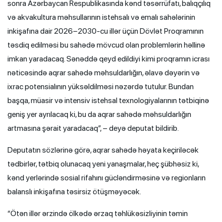
sonra Azərbaycan Respublikasında kənd təsərrüfatı, balıqçılıq
və akvakultura məhsullarının istehsalı və emalı sahələrinin
inkişafına dair 2026−2030-cu illər üçün Dövlət Proqramının
təsdiq edilməsi bu sahədə mövcud olan problemlərin həllinə
imkan yaradacaq. Sənəddə qeyd edildiyi kimi proqramın icrası
nəticəsində aqrar sahədə məhsuldarlığın, əlavə dəyərin və
ixrac potensialının yüksəldilməsi nəzərdə tutulur. Bundan
başqa, müasir və intensiv istehsal texnologiyalarının tətbiqinə
geniş yer ayrılacaq ki, bu da aqrar sahədə məhsuldarlığın
artmasına şərait yaradacaq”, – deyə deputat bildirib.
Deputatın sözlərinə görə, aqrar sahədə həyata keçiriləcək
tədbirlər, tətbiq olunacaq yeni yanaşmalar, heç şübhəsiz ki,
kənd yerlərində sosial rifahını gücləndirməsinə və regionların
balanslı inkişafına təsirsiz ötüşməyəcək.
“Ötən illər ərzində ölkədə ərzaq təhlükəsizliyinin təmin