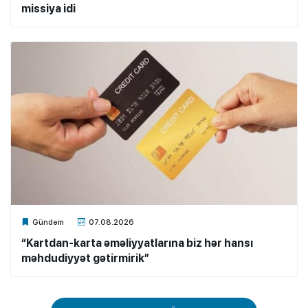
missiya idi
Xalq.Online
Gündəm
07.08.2026
“Kartdan-karta əməliyyatlarına biz hər hansı
məhdudiyyət gətirmirik”