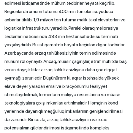
edilməsi istiqamətində mühüm tədbirlər həyata keçirilib.
Regionlarda ümumi tutumu 400 min ton olan soyuducu
anbarlar tikilib, 1,9 milyon ton tutuma malik taxıl elevatorları və
logistika infrastrukturu yaradılıb. Paralel olaraq meliorasiya
tədbirləri nəticəsində 483 min hektar sahədə su təminatı
yaxşılaşdırılıb. Bu istiqamətdə həyata keçirilən digər tədbirlər
Azərbaycanda ərzaq təhlükəsizliyinin təmin edilməsində
mühüm rol oynayıb. Ancaq, müasir çağırışlar, ətraf mühitdə baş
verən dəyişikliklər ərzaq təhlükəsizliyinə daha çox diqqət
ayırmağı zəruri edir. Düşünürəm ki, aqrar istehsalda yüksək
əlavə dəyər yaradan emal və ixracyönümlü fəaliyyət
stimullaşdırılmalı, fermerlərin maliyyə resurslarına və müasir
texnologiyalara çıxış imkanları artırılmalıdır. Həmçinin kənd
yerlərində dayanıqlı məşğulluq imkanlarının genişləndirilməsi
də zəruridir. Bir sözlə, ərzaq təhlükəsizliyinin və ixrac
potensialının gücləndirilməsi istiqamətində kompleks