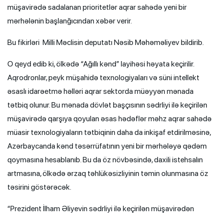
müşavirədə sadalanan prioritetlər aqrar sahədə yeni bir
mərhələnin başlanğıcından xəbər verir.
Bu fikirləri Milli Məclisin deputatı Nəsib Məhəməliyev bildirib.
O qeyd edib ki, ölkədə “Ağıllı kənd” layihəsi həyata keçirilir.
Aqrodronlar, peyk müşahidə texnologiyaları və süni intellekt
əsaslı idarəetmə həlləri aqrar sektorda müəyyən mənada
tətbiq olunur. Bu mənada dövlət başçısının sədrliyi ilə keçirilən
müşavirədə qarşıya qoyulan əsas hədəflər məhz aqrar sahədə
müasir texnologiyaların tətbiqinin daha da inkişaf etdirilməsinə,
Azərbaycanda kənd təsərrüfatının yeni bir mərhələyə qədəm
qoymasına hesablanıb. Bu da öz növbəsində, daxili istehsalın
artmasına, ölkədə ərzaq təhlükəsizliyinin təmin olunmasına öz
təsirini göstərəcək.
“Prezident İlham Əliyevin sədrliyi ilə keçirilən müşavirədən