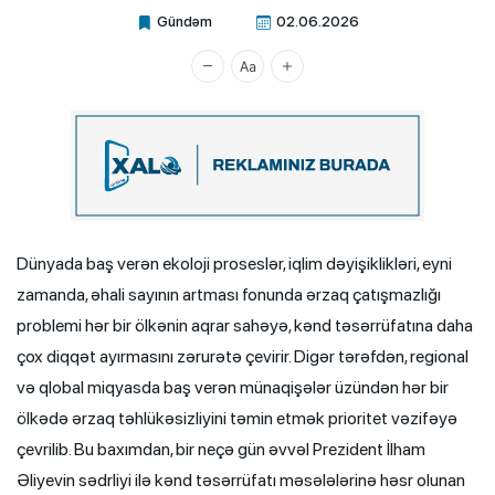
Gündəm
02.06.2026
Xalq.Online
Dünyada baş verən ekoloji proseslər, iqlim dəyişiklikləri, eyni
zamanda, əhali sayının artması fonunda ərzaq çatışmazlığı
problemi hər bir ölkənin aqrar sahəyə, kənd təsərrüfatına daha
çox diqqət ayırmasını zərurətə çevirir. Digər tərəfdən, regional
və qlobal miqyasda baş verən münaqişələr üzündən hər bir
ölkədə ərzaq təhlükəsizliyini təmin etmək prioritet vəzifəyə
çevrilib. Bu baxımdan, bir neçə gün əvvəl Prezident İlham
Əliyevin sədrliyi ilə kənd təsərrüfatı məsələlərinə həsr olunan