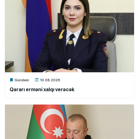
Xalq.Online
Gündəm
10.08.2026
Qərarı erməni xalqı verəcək