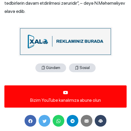
tədbirlərin davam etdirilməsi zəruridir”, – deyə N.Məhəməliyev
əlavə edib.
Gündəm
Sosial
Bizim YouTube kanalımıza abunə olun