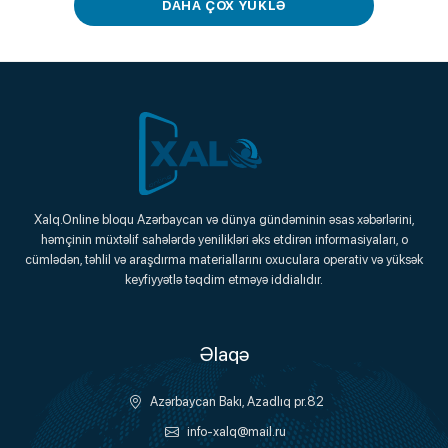
DAHA ÇOX YÜKLƏ
Xalq.Online
Xalq.Online bloqu Azərbaycan və dünya gündəminin əsas xəbərlərini,
həmçinin müxtəlif sahələrdə yenilikləri əks etdirən informasiyaları, o
Onlayn Platforma
cümlədən, təhlil və araşdırma materiallarını oxuculara operativ və yüksək
keyfiyyətlə təqdim etməyə iddialıdır.
Əlaqə
Azərbaycan Bakı, Azadlıq pr.82
info-xalq@mail.ru