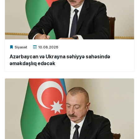
Xalq.Online
Siyasət
10.08.2026
Azərbaycan və Ukrayna səhiyyə sahəsində
əməkdaşlıq edəcək