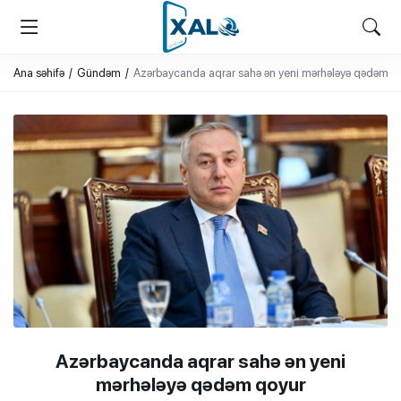
XALQ.ONLINE
ONLAYN PLATFORMA
Ana səhifə
Gündəm
Azərbaycanda aqrar sahə ən yeni mərhələyə qədəm q
Azərbaycanda aqrar sahə ən yeni
mərhələyə qədəm qoyur