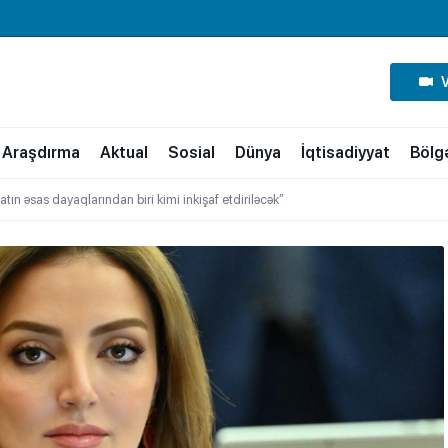
Araşdırma
Aktual
Sosial
Dünya
İqtisadiyyat
Bölg
tın əsas dayaqlarından biri kimi inkişaf etdiriləcək”