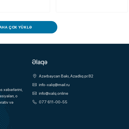
AHA ÇOX YÜKLƏ
Əlaqə
Azərbaycan Bakı, Azadlıq pr.82
info-xalq@mail.ru
 xəbərlərini,
info@xalq.online
siyaları, o
077 611-00-55
rativ və