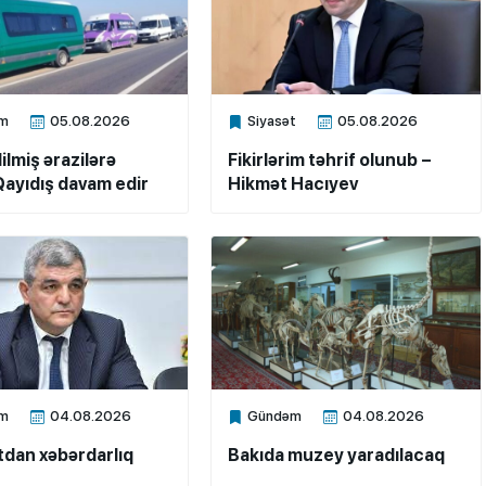
m
05.08.2026
Siyasət
05.08.2026
ne
Xalq.Online
ilmiş ərazilərə
Fikirlərim təhrif olunub –
ayıdış davam edir
Hikmət Hacıyev
m
04.08.2026
Gündəm
04.08.2026
ne
Xalq.Online
dan xəbərdarlıq
Bakıda muzey yaradılacaq