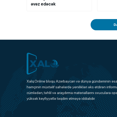
əvəz edəcək
D
Xalq.Online
Xalq.Online bloqu Azərbaycan və dünya gündəminin əsas
həmçinin müxtəlif sahələrdə yenilikləri əks etdirən informa
Onlayn Platforma
cümlədən, təhlil və araşdırma materiallarını oxuculara ope
yüksək keyfiyyətlə təqdim etməyə iddialıdır.