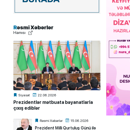
Rəsmi Xəbərlər
Hamısı
Siyasət
22.06.2026
Prezidentlər mətbuata bəyanatlarla
çıxış ediblər
Rəsmi Xəbərlər
15.06.2026
Prezident Milli Qurtuluş Günü ilə