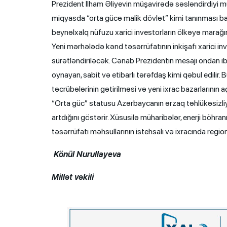
Prezident İlham Əliyevin müşavirədə səsləndirdiyi
miqyasda “orta gücə malik dövlət” kimi tanınması barə
beynəlxalq nüfuzu xarici investorların ölkəyə marağını
Yeni mərhələdə kənd təsərrüfatının inkişafı xarici in
sürətləndiriləcək. Cənab Prezidentin mesajı ondan iba
oynayan, sabit və etibarlı tərəfdaş kimi qəbul edilir.
təcrübələrinin gətirilməsi və yeni ixrac bazarlarının 
“Orta güc” statusu Azərbaycanın ərzaq təhlükəsizliyi,
artdığını göstərir. Xüsusilə müharibələr, enerji böhr
təsərrüfatı məhsullarının istehsalı və ixracında regi
Könül Nurullayeva
Millət vəkili