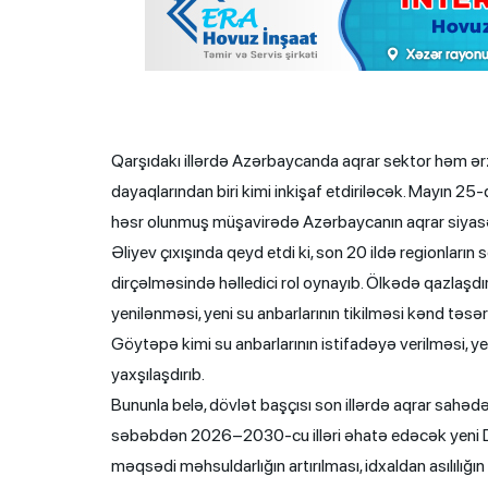
Qarşıdakı illərdə Azərbaycanda aqrar sektor həm ərz
dayaqlarından biri kimi inkişaf etdiriləcək. Mayın 25-
həsr olunmuş müşavirədə Azərbaycanın aqrar siyasət
Əliyev çıxışında qeyd etdi ki, son 20 ildə regionların 
dirçəlməsində həlledici rol oynayıb. Ölkədə qazlaşdırm
yenilənməsi, yeni su anbarlarının tikilməsi kənd təs
Göytəpə kimi su anbarlarının istifadəyə verilməsi, yen
yaxşılaşdırıb.
Bununla belə, dövlət başçısı son illərdə aqrar sahə
səbəbdən 2026–2030-cu illəri əhatə edəcək yeni Dö
məqsədi məhsuldarlığın artırılması, idxaldan asılılığın