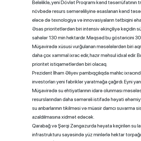
Beləliklə, yeni Dövlət Proqramı kənd təsərrüfatının t
növbədə resurs səmərəliliyinə əsaslanan kənd təsərrü
eləcə də texnologiya və innovasiyaların tətbiqini ə
Əsas prioritetlərdən biri intensiv əkinçiliyə keçidin 
sahələr 130 min hektardır. Məqsəd bu göstəricini 30
Müşavirədə xüsusi vurğulanan məsələlərdən biri aqrar
daha çox xammal ixrac edir, hazır məhsul idxal edir
prioritet istiqamətlərdən biri olacaq.
Prezident İlham Əliyev pambıqçılıqda mahlıc ixracından
investorları yeni fabriklər yaratmağa çağırdı. Eyni y
Müşavirədə su ehtiyatlarının idarə olunması məsələsin
resurslarından daha səmərəli istifadə həyati əhəmiyy
su anbarlarının tikilməsi və müasir damcı suvarma siste
azaldılmasına xidmət edəcək.
Qarabağ və Şərqi Zəngəzurda həyata keçirilən su layi
infrastrukturu sayəsində yüz minlərlə hektar torpağ