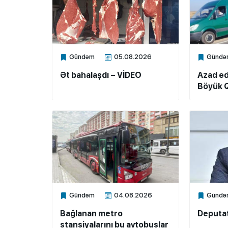
Gündəm
05.08.2026
Gündə
Xalq.Online
Xalq.Onli
Ət bahalaşdı – VİDEO
Azad ed
Böyük Q
Gündəm
04.08.2026
Gündə
Xalq.Online
Xalq.Onli
Bağlanan metro
Deputat
stansiyalarını bu avtobuslar