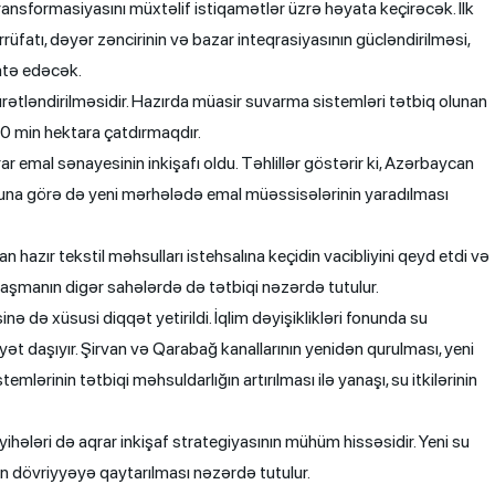
ransformasiyasını müxtəlif istiqamətlər üzrə həyata keçirəcək. İlk
fatı, dəyər zəncirinin və bazar inteqrasiyasının gücləndirilməsi,
hatə edəcək.
sürətləndirilməsidir. Hazırda müasir suvarma sistemləri tətbiq olunan
0 min hektara çatdırmaqdır.
 emal sənayesinin inkişafı oldu. Təhlillər göstərir ki, Azərbaycan
. Buna görə də yeni mərhələdə emal müəssisələrinin yaradılması
 hazır tekstil məhsulları istehsalına keçidin vacibliyini qeyd etdi və
anaşmanın digər sahələrdə də tətbiqi nəzərdə tutulur.
ə də xüsusi diqqət yetirildi. İqlim dəyişiklikləri fonunda su
ət daşıyır. Şirvan və Qarabağ kanallarının yenidən qurulması, yeni
mlərinin tətbiqi məhsuldarlığın artırılması ilə yanaşı, su itkilərinin
hələri də aqrar inkişaf strategiyasının mühüm hissəsidir. Yeni su
ın dövriyyəyə qaytarılması nəzərdə tutulur.