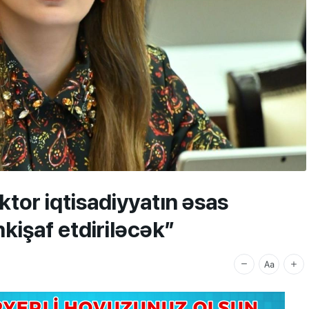
tor iqtisadiyyatın əsas
nkişaf etdiriləcək”