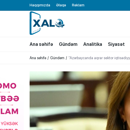
Haqqımızda
Əlaqə
Reklam
XALQ.ONLINE
ONLAYN PLATFORMA
Ana səhifə
Gündəm
Analitika
Siyasət
Ana səhifə
Gündəm
“Azərbaycanda aqrar sektor iqtisadiyya