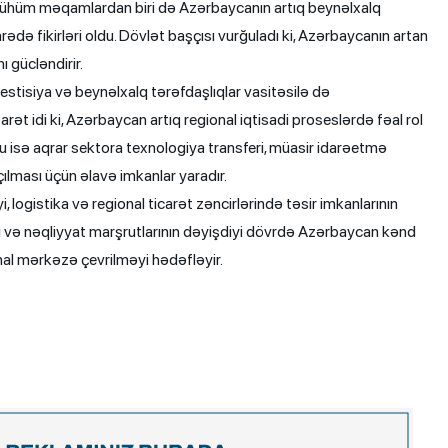
 mühüm məqamlardan biri də Azərbaycanın artıq beynəlxalq
də fikirləri oldu. Dövlət başçısı vurğuladı ki, Azərbaycanın artan
 gücləndirir.
vestisiya və beynəlxalq tərəfdaşlıqlar vasitəsilə də
rət idi ki, Azərbaycan artıq regional iqtisadi proseslərdə fəal rol
 Bu isə aqrar sektora texnologiya transferi, müasir idarəetmə
açılması üçün əlavə imkanlar yaradır.
 logistika və regional ticarət zəncirlərində təsir imkanlarının
anı və nəqliyyat marşrutlarının dəyişdiyi dövrdə Azərbaycan kənd
onal mərkəzə çevrilməyi hədəfləyir.