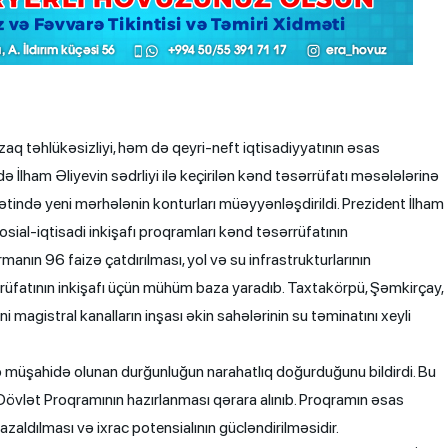
aq təhlükəsizliyi, həm də qeyri-neft iqtisadiyyatının əsas
də İlham Əliyevin sədrliyi ilə keçirilən kənd təsərrüfatı məsələlərinə
ində yeni mərhələnin konturları müəyyənləşdirildi. Prezident İlham
sosial-iqtisadi inkişafı proqramları kənd təsərrüfatının
anın 96 faizə çatdırılması, yol və su infrastrukturlarının
ərrüfatının inkişafı üçün mühüm baza yaradıb. Taxtakörpü, Şəmkirçay,
i magistral kanalların inşası əkin sahələrinin su təminatını xeyli
də müşahidə olunan durğunluğun narahatlıq doğurduğunu bildirdi. Bu
vlət Proqramının hazırlanması qərara alınıb. Proqramın əsas
 azaldılması və ixrac potensialının gücləndirilməsidir.