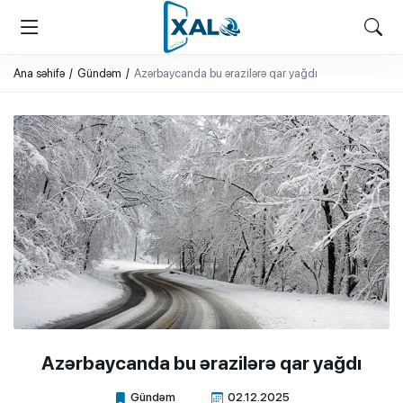
XALQ.ONLINE
ONLAYN PLATFORMA
Ana səhifə
Gündəm
Azərbaycanda bu ərazilərə qar yağdı
Azərbaycanda bu ərazilərə qar yağdı
Gündəm
02.12.2025