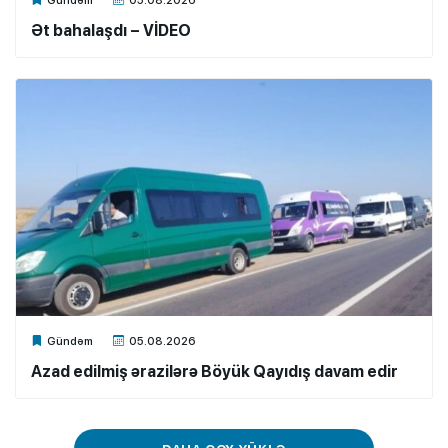
Ət bahalaşdı – VİDEO
Xalq.Online
Gündəm
05.08.2026
Azad edilmiş ərazilərə Böyük Qayıdış davam edir